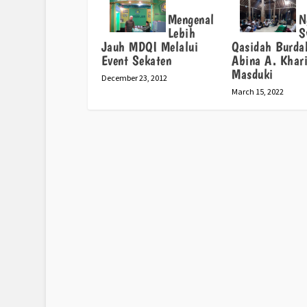
Mengenal
N
Lebih
S
Jauh MDQI Melalui
Qasidah Burda
Event Sekaten
Abina A. Khar
Masduki
December 23, 2012
March 15, 2022