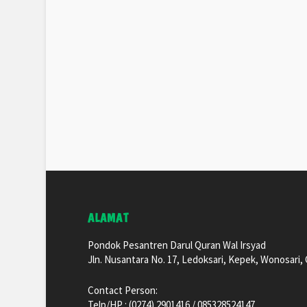
ALAMAT
Pondok Pesantren Darul Quran Wal Irsyad
Jln. Nusantara No. 17, Ledoksari, Kepek, Wonosari
Contact Person:
Telp/HP : (0274) 2901416 / 085328524147