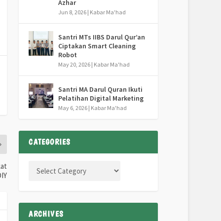
Azhar
Jun 8, 2026
|
Kabar Ma'had
Santri MTs IIBS Darul Qur’an
Ciptakan Smart Cleaning
Robot
May 20, 2026
|
Kabar Ma'had
Santri MA Darul Quran Ikuti
Pelatihan Digital Marketing
May 6, 2026
|
Kabar Ma'had
CATEGORIES
kat
DIY
ARCHIVES