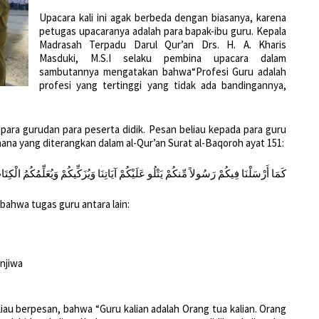
Upacara kali ini agak berbeda dengan biasanya, karena
petugas upacaranya adalah para bapak-ibu guru. Kepala
Madrasah Terpadu Darul Qur’an Drs. H. A. Kharis
Masduki, M.S.I selaku pembina upacara dalam
sambutannya mengatakan bahwa“Profesi Guru adalah
profesi yang tertinggi yang tidak ada bandingannya,
para gurudan para peserta didik. Pesan beliau kepada para guru
na yang diterangkan dalam al-Qur’an Surat al-Baqoroh ayat 151:
كَمَا أَرْسَلْنَا فِيكُمْ رَسُولاً مِّنكُمْ يَتْلُو عَلَيْكُمْ آيَاتِنَا وَيُزَكِّيكُمْ وَيُعَلِّمُكُمُ الْكِتَ
 bahwa tugas guru antara lain:
njiwa
iau berpesan, bahwa “Guru kalian adalah Orang tua kalian. Orang