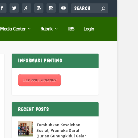
Media Center
Rubrik
IIBS
Login
INFORMASI PENTING
Link PPDB 2026/2027
RECENT POSTS
Tumbuhkan Kesalehan
Sosial, Pramuka Darul
Qur’an Gunungkidul Gelar