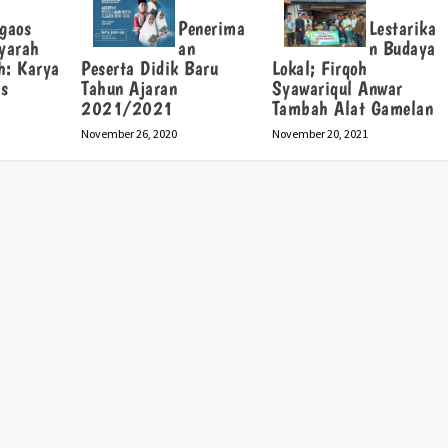
gaos
Penerima
Lestarika
yarah
an
n Budaya
h: Karya
Peserta Didik Baru
Lokal; Firqoh
is
Tahun Ajaran
Syawariqul Anwar
2021/2021
Tambah Alat Gamelan
November 26, 2020
November 20, 2021