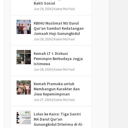
Bakti Sosial
Jun 29, 2026
|
Kabar Ma'had
KBIHU Muslimat NU Darul
Qur’an Sambut Kedatangan
Jamaah Haji Gunungkidul
Jun 28, 2026
|
Kabar Ma'had
Kemah LT I: Diskusi
Pemimpin Berbudaya Jogja
Istimewa
Jun 28, 2026
|
Kabar Ma'had
Kemah Pramuka untuk
Membangun Karakter dan
Jiwa Kepemimpinan
Jun 27, 2026
|
Kabar Ma'had
Lolos ke Kairo: Tiga Santri
MA Darul Qur’an
Gunungkidul Diterima di Al-