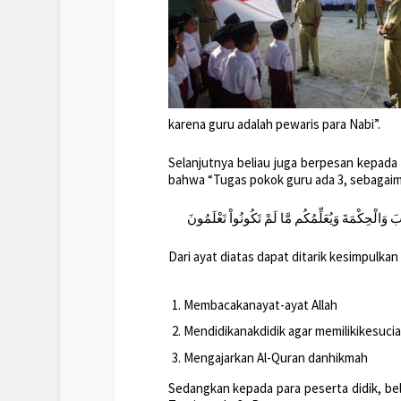
karena guru adalah pewaris para Nabi”.
Selanjutnya beliau juga berpesan kepada 
bahwa “Tugas pokok guru ada 3, sebagaima
ابَ وَالْحِكْمَةَ وَيُعَلِّمُكُم مَّا لَمْ تَكُونُواْ تَعْلَمُونَ
Dari ayat diatas dapat ditarik kesimpulkan
Membacakanayat-ayat Allah
Mendidikanakdidik agar memilikikesucia
Mengajarkan Al-Quran danhikmah
Sedangkan kepada para peserta didik, bel