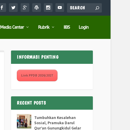
Media Center
Rubrik
IIBS
Login
INFORMASI PENTING
Link PPDB 2026/2027
RECENT POSTS
Tumbuhkan Kesalehan
Sosial, Pramuka Darul
Qur’an Gunungkidul Gelar