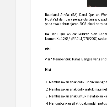
Raudlatul Athfal (RA) Darul Qur`an Won
Musta’id dan para pengelola lainnya, pa
pada awal tahun ajaran 2008 lokasi berpid
RA Darul Qur`an dikukuhkan oleh Kep
Nomor: Kd.12.03/-/PP.01.1/276/2007, seda
Visi
Visi “ Membentuk Tunas Bangsa yang shol
Misi
Membiasakan anak didik untuk menghaf
Membiasakan anak didik untuk mau mel
Membiasakan anak untuk melafalkan kal
Menumbuhkan sifat tidak mudah putus a