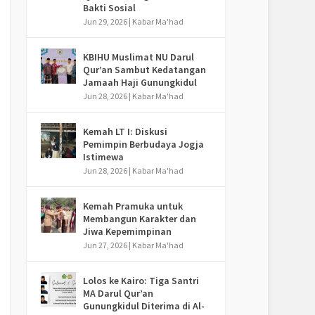
Bakti Sosial
Jun 29, 2026
|
Kabar Ma'had
KBIHU Muslimat NU Darul
Qur’an Sambut Kedatangan
Jamaah Haji Gunungkidul
Jun 28, 2026
|
Kabar Ma'had
Kemah LT I: Diskusi
Pemimpin Berbudaya Jogja
Istimewa
Jun 28, 2026
|
Kabar Ma'had
Kemah Pramuka untuk
Membangun Karakter dan
Jiwa Kepemimpinan
Jun 27, 2026
|
Kabar Ma'had
Lolos ke Kairo: Tiga Santri
MA Darul Qur’an
Gunungkidul Diterima di Al-