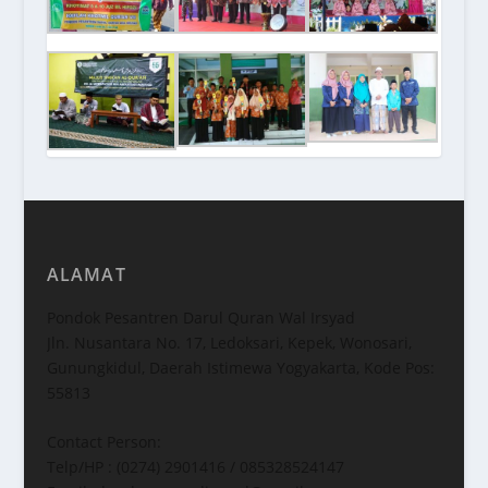
ALAMAT
Pondok Pesantren Darul Quran Wal Irsyad
Jln. Nusantara No. 17, Ledoksari, Kepek, Wonosari,
Gunungkidul, Daerah Istimewa Yogyakarta, Kode Pos:
55813
Contact Person:
Telp/HP : (0274) 2901416 / 085328524147