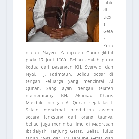
lahir
di
Des
a
Geta
s,
Keca
matan Playen, Kabupaten Gunungkidul
pada 17 Juni 1969. Beliau adalah putra
kedua dari pasangan KH. Syarwidi dan
Nyai. Hj. Fatimatun. Beliau besar di
tengah keluarga yang mencintai Al
Qur’an. Sang ayah dengan telaten
membimbing KH. Akhmad Kharis
Masduki mengaji Al Qur’an sejak kecil.
Selain mendapat pendidikan agama
secara langsung dari orang tuanya,
beliau juga menimba ilmu di Madrasah
Ibtidaiyah Tanjung Getas. Beliau lulus
tahun 1981 dari MI Tanjung Getas dan