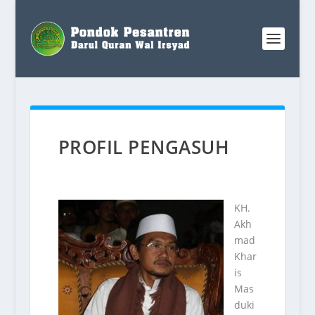
PROFIL PENGASUH
KH.
Akh
mad
Khar
is
Mas
duki