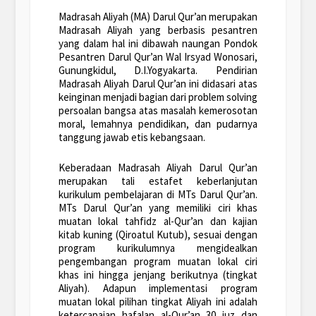
Madrasah Aliyah (MA) Darul Qur’an merupakan
Madrasah Aliyah yang berbasis pesantren
yang dalam hal ini dibawah naungan Pondok
Pesantren Darul Qur’an Wal Irsyad Wonosari,
Gunungkidul, D.I.Yogyakarta. Pendirian
Madrasah Aliyah Darul Qur’an ini didasari atas
keinginan menjadi bagian dari problem solving
persoalan bangsa atas masalah kemerosotan
moral, lemahnya pendidikan, dan pudarnya
tanggung jawab etis kebangsaan.
Keberadaan Madrasah Aliyah Darul Qur’an
merupakan tali estafet keberlanjutan
kurikulum pembelajaran di MTs Darul Qur’an.
MTs Darul Qur’an yang memiliki ciri khas
muatan lokal tahfidz al-Qur’an dan kajian
kitab kuning (Qiroatul Kutub), sesuai dengan
program kurikulumnya mengidealkan
pengembangan program muatan lokal ciri
khas ini hingga jenjang berikutnya (tingkat
Aliyah). Adapun implementasi program
muatan lokal pilihan tingkat Aliyah ini adalah
ketercapaian hafalan al-Qur’an 30 juz dan