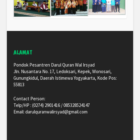
ALAMAT
Pondok Pesantren Darul Quran Wal Irsyad
Jln. Nusantara No. 17, Ledoksari, Kepek, Wonosari,
Gunungkidul, Daerah Istimewa Yogyakarta, Kode Pos:
55813
Contact Person:
Telp/HP : (0274) 2901416 / 085328524147
Email: darulquranwalirsyad@gmail.com