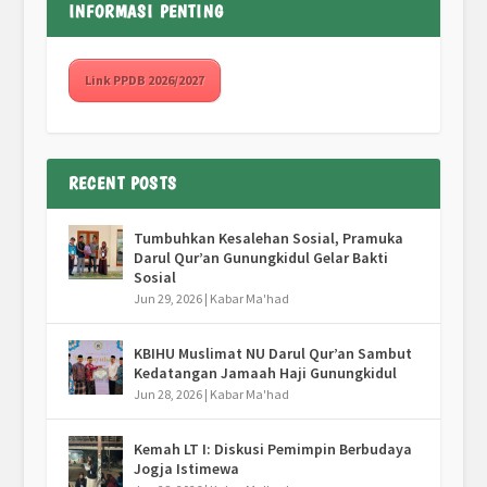
INFORMASI PENTING
Link PPDB 2026/2027
RECENT POSTS
Tumbuhkan Kesalehan Sosial, Pramuka
Darul Qur’an Gunungkidul Gelar Bakti
Sosial
Jun 29, 2026
|
Kabar Ma'had
KBIHU Muslimat NU Darul Qur’an Sambut
Kedatangan Jamaah Haji Gunungkidul
Jun 28, 2026
|
Kabar Ma'had
Kemah LT I: Diskusi Pemimpin Berbudaya
Jogja Istimewa