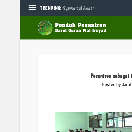
TRENDING:
Syawariqul Anwar
Pesantren sebagai
Posted by
darul