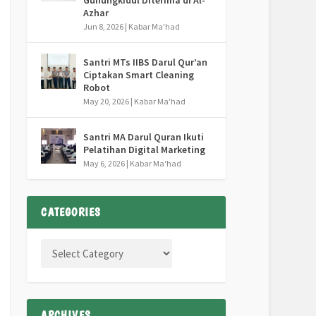
Gunungkidul Diterima di Al-
Azhar
Jun 8, 2026
|
Kabar Ma'had
Santri MTs IIBS Darul Qur’an
Ciptakan Smart Cleaning
Robot
May 20, 2026
|
Kabar Ma'had
Santri MA Darul Quran Ikuti
Pelatihan Digital Marketing
May 6, 2026
|
Kabar Ma'had
CATEGORIES
ARCHIVES