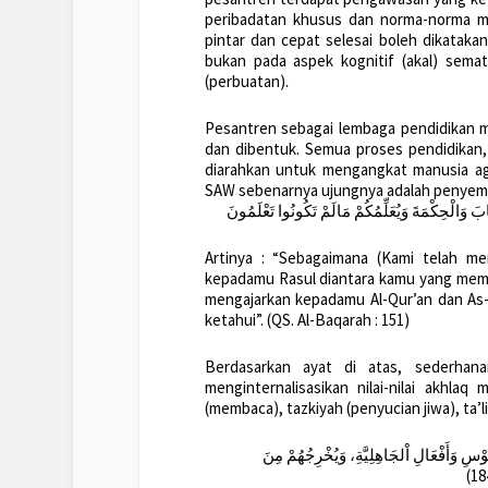
peribadatan khusus dan norma-norma mu
pintar dan cepat selesai boleh dikatakan
bukan pada aspek kognitif (akal) semat
(perbuatan).
Pesantren sebagai lembaga pendidikan m
dan dibentuk. Semua proses pendidikan,
diarahkan untuk mengangkat manusia aga
SAW sebenarnya ujungnya adalah penyempu
تَابَ وَالْحِكْمَةَ وَيُعَلِّمُكُمْ مَالَمْ تَكُونُوا تَعْلَمُونَ
Artinya : “Sebagaimana (Kami telah 
kepadamu Rasul diantara kamu yang mem
mengajarkan kepadamu Al-Qur’an dan As
ketahui”. (QS. Al-Baqarah : 151)
Berdasarkan ayat di atas, sederhan
menginternalisasikan nilai-nilai akhlaq
(membaca), tazkiyah (penyucian jiwa), ta
فُوْسِ وَأَفْعَالِ اْلجَاهِلِيَّةِ، وَيُخْرِجُهُمْ مِنَ