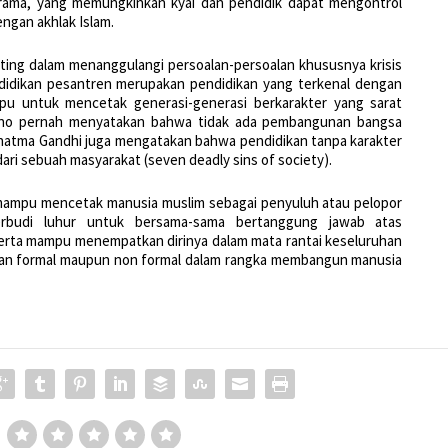
srama, yang memungkinkan kyai dan pendidik dapat mengontrol
ngan akhlak Islam.
ting dalam menanggulangi persoalan-persoalan khususnya krisis
didikan pesantren merupakan pendidikan yang terkenal dengan
u untuk mencetak generasi-generasi berkarakter yang sarat
ekarno pernah menyatakan bahwa tidak ada pembangunan bangsa
atma Gandhi juga mengatakan bahwa pendidikan tanpa karakter
dari sebuah masyarakat (seven deadly sins of society).
mampu mencetak manusia muslim sebagai penyuluh atau pelopor
rbudi luhur untuk bersama-sama bertanggung jawab atas
rta mampu menempatkan dirinya dalam mata rantai keseluruhan
dikan formal maupun non formal dalam rangka membangun manusia