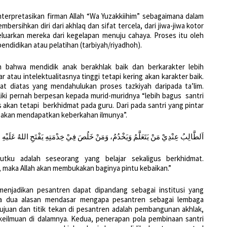
nterpretasikan firman Allah “Wa Yuzakkiihim” sebagaimana dalam
ersihkan diri dari akhlaq dan sifat tercela, dari jiwa-jiwa kotor
eluarkan mereka dari kegelapan menuju cahaya. Proses itu oleh
pendidikan atau pelatihan (tarbiyah/riyadhoh).
n bahwa mendidik anak berakhlak baik dan berkarakter lebih
 atau intelektualitasnya tinggi tetapi kering akan karakter baik.
t diatas yang mendahulukan proses tazkiyah daripada ta’lim.
iki pernah berpesan kepada murid-muridnya “lebih bagus santri
s akan tetapi berkhidmat pada guru. Dari pada santri yang pintar
ak akan mendapatkan keberkahan ilmunya”.
اَلطَّالِبُ عِنْدِيْ مَنْ يَتَعَلَّمُ وَيَخْدُمُ، وَمَنْ خَلُصَ فِيْ خِدْمَتِهِ يَفْتَحِ اللهُ عَلَيْهِ
utku adalah seseorang yang belajar sekaligus berkhidmat.
 maka Allah akan membukakan baginya pintu kebaikan.”
menjadikan pesantren dapat dipandang sebagai institusi yang
da dua alasan mendasar mengapa pesantren sebagai lembaga
ujuan dan titik tekan di pesantren adalah pembangunan akhlak,
ilmuan di dalamnya. Kedua, penerapan pola pembinaan santri