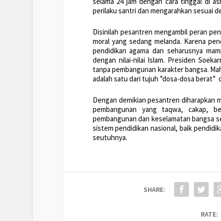
selama 24 jam dengan cara tinggal di a
perilaku santri dan mengarahkan sesuai de
Disinilah pesantren mengambil peran pen
moral yang sedang melanda. Karena pen
pendidikan agama dan seharusnya mamp
dengan nilai-nilai Islam. Presiden So
tanpa pembangunan karakter bangsa. Mah
adalah satu dari tujuh ”dosa-dosa berat” 
Dengan demikian pesantren diharapkan 
pembangunan yang taqwa, cakap, be
pembangunan dan keselamatan bangsa se
sistem pendidikan nasional, baik pendi
seutuhnya.
SHARE:
RATE: