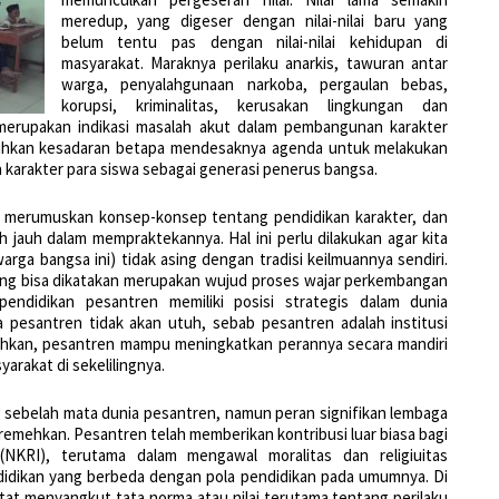
meredup, yang digeser dengan nilai-nilai baru yang
belum tentu pas dengan nilai-nilai kehidupan di
masyarakat. Maraknya perilaku anarkis, tawuran antar
warga, penyalahgunaan narkoba, pergaulan bebas,
korupsi, kriminalitas, kerusakan lingkungan dan
 merupakan indikasi masalah akut dalam pembangunan karakter
buhkan kesadaran betapa mendesaknya agenda untuk melakukan
arakter para siswa sebagai generasi penerus bangsa.
k merumuskan konsep-konsep tentang pendidikan karakter, dan
 jauh dalam mempraktekannya. Hal ini perlu dilakukan agar kita
rga bangsa ini) tidak asing dengan tradisi keilmuannya sendiri.
ng bisa dikatakan merupakan wujud proses wajar perkembangan
pendidikan pesantren memiliki posisi strategis dalam dunia
a pesantren tidak akan utuh, sebab pesantren adalah institusi
 Bahkan, pesantren mampu meningkatkan perannya secara mandiri
arakat di sekelilingnya.
ebelah mata dunia pesantren, namun peran signifikan lembaga
iremehkan. Pesantren telah memberikan kontribusi luar biasa bagi
NKRI), terutama dalam mengawal moralitas dan religiuitas
ndidikan yang berbeda dengan pola pendidikan pada umumnya. Di
at menyangkut tata norma atau nilai terutama tentang perilaku