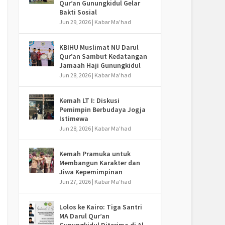
Qur’an Gunungkidul Gelar
Bakti Sosial
Jun 29, 2026
|
Kabar Ma'had
KBIHU Muslimat NU Darul
Qur’an Sambut Kedatangan
Jamaah Haji Gunungkidul
Jun 28, 2026
|
Kabar Ma'had
Kemah LT I: Diskusi
Pemimpin Berbudaya Jogja
Istimewa
Jun 28, 2026
|
Kabar Ma'had
Kemah Pramuka untuk
Membangun Karakter dan
Jiwa Kepemimpinan
Jun 27, 2026
|
Kabar Ma'had
Lolos ke Kairo: Tiga Santri
MA Darul Qur’an