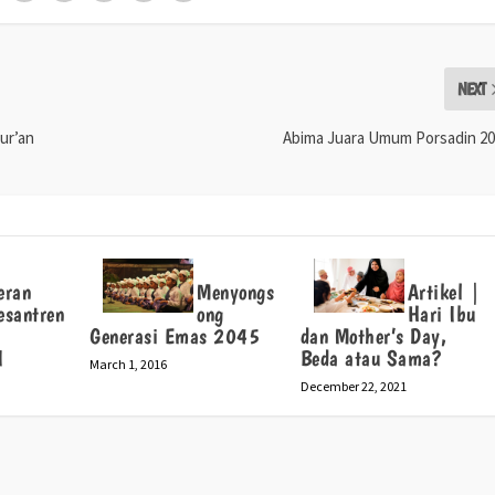
NEXT
ur’an
Abima Juara Umum Porsadin 2
eran
Menyongs
Artikel |
esantren
ong
Hari Ibu
a
Generasi Emas 2045
dan Mother’s Day,
I
Beda atau Sama?
March 1, 2016
December 22, 2021