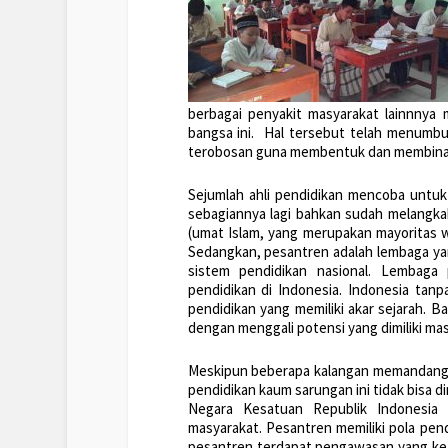
berbagai penyakit masyarakat lainnnya
bangsa ini. Hal tersebut telah menum
terobosan guna membentuk dan membina k
Sejumlah ahli pendidikan mencoba untu
sebagiannya lagi bahkan sudah melangkah
(umat Islam, yang merupakan mayoritas wa
Sedangkan, pesantren adalah lembaga ya
sistem pendidikan nasional. Lembaga 
pendidikan di Indonesia. Indonesia tanp
pendidikan yang memiliki akar sejarah.
dengan menggali potensi yang dimiliki masy
Meskipun beberapa kalangan memandang s
pendidikan kaum sarungan ini tidak bisa d
Negara Kesatuan Republik Indonesia (
masyarakat. Pesantren memiliki pola pe
pesantren terdapat pengawasan yang ket