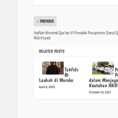
PREVIOUS
Haflah Khotmil Qur’an VI Pondok Pesantren Darul Q
Wal Irsyad
RELATED POSTS
Tahfidz
P
Bi
P
Lauhah di Maroko
dalam Menjag
Keutuhan NKR
April 6, 2020
October 16, 2017