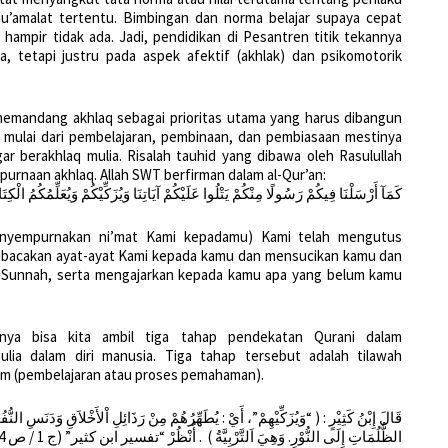
’amalat tertentu. Bimbingan dan norma belajar supaya cepat
 hampir tidak ada. Jadi, pendidikan di Pesantren titik tekannya
a, tetapi justru pada aspek afektif (akhlak) dan psikomotorik
emandang akhlaq sebagai prioritas utama yang harus dibangun
 mulai dari pembelajaran, pembinaan, dan pembiasaan mestinya
r berakhlaq mulia. Risalah tauhid yang dibawa oleh Rasulullah
rnaan akhlaq. Allah SWT berfirman dalam al-Qur’an:
كَمَآ أَرْسَلْنَا فِيكُمْ رَسُولًا مِنْكُمْ يَتْلُوا عَلَيْكُمْ آيَاتِنَا وَيُزَكِّيْكُمْ وَيُعَلِّمُكُمُ الْكِ
menyempurnakan ni’mat Kami kepadamu) Kami telah mengutus
bacakan ayat-ayat Kami kepada kamu dan mensucikan kamu dan
-Sunnah, serta mengajarkan kepada kamu apa yang belum kamu
anya bisa kita ambil tiga tahap pendekatan Qurani dalam
 mulia dalam diri manusia. Tiga tahap tersebut adalah tilawah
’lim (pembelajaran atau proses pemahaman).
قَالَ إِبْنُ كَثِيْرٍ : ( “وَيُزَكِّيْهِمْ”، أَيْ : يُطَهِّرُهُمْ مِنْ رَذَائِلِ اْلأَخْلاَقِ وَدَنَسِ النُّ
الظُّلُمَاتِ إِلَى النُّوْرِ. وَهِيَ اَلتَّرْبِيَّةُ ) . أُنْظُرْ “تفسير ابن كثير” (ج 1 / ص 184)