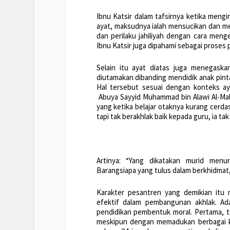
Ibnu Katsir dalam tafsirnya ketika mengi
ayat, maksudnya ialah mensucikan dan memb
dan perilaku jahiliyah dengan cara meng
Ibnu Katsir juga dipahami sebagai proses 
Selain itu ayat diatas juga menegaska
diutamakan dibanding mendidik anak pintar
Hal tersebut sesuai dengan konteks aya
Abuya Sayyid Muhammad bin Alawi Al-Mal
yang ketika belajar otaknya kurang cerda
tapi tak berakhlak baik kepada guru, ia t
Artinya: “Yang dikatakan murid menur
Barangsiapa yang tulus dalam berkhidmat,
Karakter pesantren yang demikian itu 
efektif dalam pembangunan akhlak. A
pendidikan pembentuk moral. Pertama, t
meskipun dengan memadukan berbagai ke