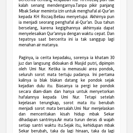
kalah senang mendengarnya.Tanpa pikir panjang
Mbak Sekar meminta izin untuk menghafal al-Qur’an
kepada KH Rozaq.Beliau menyetujui. Akhirnya pun
ia menjadi seorang penghafal al-Qur’an. Dua tahun
berselang, karena kegigihannya akhirnyaia dapat
menyelesaikan Qur’annya dengan waktu cepat. Dan
tepatnya saat bercerita ini ia tak sanggup lagi
menahan air matanya.
Paginya, ia cerita kepadaku, sorenya ia khatam 30
juz dan langsung didoakan di Masjid putri, dipimpin
oleh Umi Nur. Ketika ia memasuki area pondok,
seluruh sorot mata tertuju padanya. Ini pertama
kalinya ia blak blakan datang ke pondok sejak
kejadian dulu itu. Biasanya ia pergi ke pondok
secara diam-diam dan hanya untuk menyetorkan
hafalannya kepada Umi Nur. Tetapi setelah
kejelasan terungkap, sorot mata itu berubah
menjadi sorot mata bersalah.Umi Nur menjelaskan
dan menceritakan kisah hidup mbak Sekar
dihadapan santrinya.Air mata turun deras di wajah
setiap santri waktu itu.Sejak itu, kehidupan mbak
Sekar berubah, taka da lagi hinaan, taka da lagi