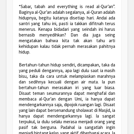
“Sabar, tabah and everything is read al-Qur’an”.
Baginya al-Qur’an adalah segalanya, al-Quran adalah
hidupnya, begitu katanya disetiap hari. Andai ada
santri yang tahu ini, pasti ia takkan difitnah terus
menerus. Kenapa bidadari yang seindah ini harus
bernasib menyedihkan? Dan dia juga seing
mengatakan bahwa kita tak akan tahu arti
kehidupan kalau tidak pernah merasakan pahitnya
hidup.
Bertahun-tahun hidup sendiri, dicampakan, taka da
yang peduli dengannya, apa lagi dulu saat ia masih
bisu, taka da cara untuk melampiaskan marahnya
dan sedihnya kecuali dengan air mata. Ia pun
bertahun-tahun merasakan iri yang luar biasa.
Disaat teman seumurannya dapat menghafal dan
membaca al-Qur’an dengan Umi, ia hanya dapat
mendengarkannya saja, dipojok ruangan lagi. Disaat
yang lain dapat bersenandung sholawat di Masjid, ia
hanya dapat mendengarkannya lagi. Ia sangat
terpukul, ia dulu selalu merasa menjadi orang yang
pasif tak berguna. Padahal ia sangatlah ingin
menjadi bintang kelas yang aktif diberbagai acara. Ia