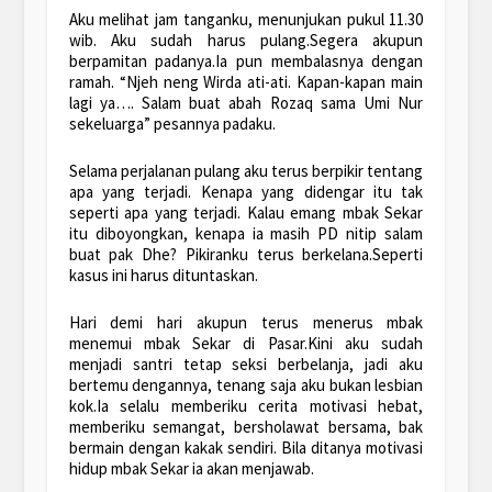
Aku melihat jam tanganku, menunjukan pukul 11.30
wib. Aku sudah harus pulang.Segera akupun
berpamitan padanya.Ia pun membalasnya dengan
ramah. “Njeh neng Wirda ati-ati. Kapan-kapan main
lagi ya…. Salam buat abah Rozaq sama Umi Nur
sekeluarga” pesannya padaku.
Selama perjalanan pulang aku terus berpikir tentang
apa yang terjadi. Kenapa yang didengar itu tak
seperti apa yang terjadi. Kalau emang mbak Sekar
itu diboyongkan, kenapa ia masih PD nitip salam
buat pak Dhe? Pikiranku terus berkelana.Seperti
kasus ini harus dituntaskan.
Hari demi hari akupun terus menerus mbak
menemui mbak Sekar di Pasar.Kini aku sudah
menjadi santri tetap seksi berbelanja, jadi aku
bertemu dengannya, tenang saja aku bukan lesbian
kok.Ia selalu memberiku cerita motivasi hebat,
memberiku semangat, bersholawat bersama, bak
bermain dengan kakak sendiri. Bila ditanya motivasi
hidup mbak Sekar ia akan menjawab.