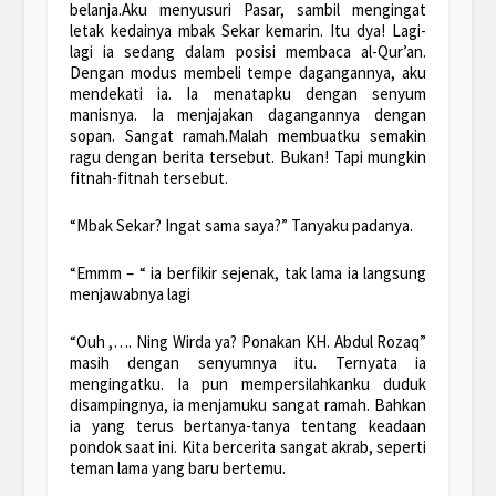
belanja.Aku menyusuri Pasar, sambil mengingat
letak kedainya mbak Sekar kemarin. Itu dya! Lagi-
lagi ia sedang dalam posisi membaca al-Qur’an.
Dengan modus membeli tempe dagangannya, aku
mendekati ia. Ia menatapku dengan senyum
manisnya. Ia menjajakan dagangannya dengan
sopan. Sangat ramah.Malah membuatku semakin
ragu dengan berita tersebut. Bukan! Tapi mungkin
fitnah-fitnah tersebut.
“Mbak Sekar? Ingat sama saya?” Tanyaku padanya.
“Emmm – “ ia berfikir sejenak, tak lama ia langsung
menjawabnya lagi
“Ouh ,…. Ning Wirda ya? Ponakan KH. Abdul Rozaq”
masih dengan senyumnya itu. Ternyata ia
mengingatku. Ia pun mempersilahkanku duduk
disampingnya, ia menjamuku sangat ramah. Bahkan
ia yang terus bertanya-tanya tentang keadaan
pondok saat ini. Kita bercerita sangat akrab, seperti
teman lama yang baru bertemu.