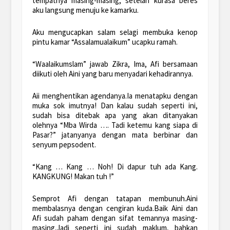
tempatnya masing-masing, setelah kurasa beres
aku langsung menuju ke kamarku.
Aku mengucapkan salam selagi membuka kenop
pintu kamar “Assalamualaikum” ucapku ramah.
“Waalaikumslam” jawab Zikra, Ima, Afi bersamaan
diikuti oleh Aini yang baru menyadari kehadirannya.
Aii menghentikan agendanya.Ia menatapku dengan
muka sok imutnya! Dan kalau sudah seperti ini,
sudah bisa ditebak apa yang akan ditanyakan
olehnya “Mba Wirda …. Tadi ketemu kang siapa di
Pasar?” jatanyanya dengan mata berbinar dan
senyum pepsodent.
“Kang … Kang … Noh! Di dapur tuh ada Kang.
KANGKUNG! Makan tuh !”
Semprot Afi dengan tatapan membunuh.Aini
membalasnya dengan cengiran kuda.Baik Aini dan
Afi sudah paham dengan sifat temannya masing-
masing.Jadi seperti ini sudah maklum, bahkan