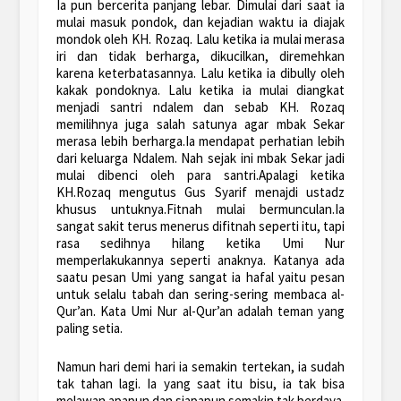
Ia pun bercerita panjang lebar. Dimulai dari saat ia
mulai masuk pondok, dan kejadian waktu ia diajak
mondok oleh KH. Rozaq. Lalu ketika ia mulai merasa
iri dan tidak berharga, dikucilkan, diremehkan
karena keterbatasannya. Lalu ketika ia dibully oleh
kakak pondoknya. Lalu ketika ia mulai diangkat
menjadi santri ndalem dan sebab KH. Rozaq
memilihnya juga salah satunya agar mbak Sekar
merasa lebih berharga.Ia mendapat perhatian lebih
dari keluarga Ndalem. Nah sejak ini mbak Sekar jadi
mulai dibenci oleh para santri.Apalagi ketika
KH.Rozaq mengutus Gus Syarif menajdi ustadz
khusus untuknya.Fitnah mulai bermunculan.Ia
sangat sakit terus menerus difitnah seperti itu, tapi
rasa sedihnya hilang ketika Umi Nur
memperlakukannya seperti anaknya. Katanya ada
saatu pesan Umi yang sangat ia hafal yaitu pesan
untuk selalu tabah dan sering-sering membaca al-
Qur’an. Kata Umi Nur al-Qur’an adalah teman yang
paling setia.
Namun hari demi hari ia semakin tertekan, ia sudah
tak tahan lagi. Ia yang saat itu bisu, ia tak bisa
melawan apapun dan siapapun semakin tak berdaya.