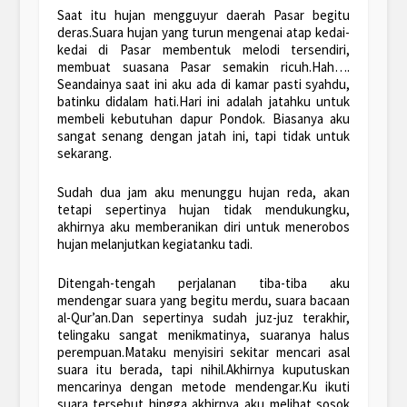
Saat itu hujan mengguyur daerah Pasar begitu
deras.Suara hujan yang turun mengenai atap kedai-
kedai di Pasar membentuk melodi tersendiri,
membuat suasana Pasar semakin ricuh.Hah….
Seandainya saat ini aku ada di kamar pasti syahdu,
batinku didalam hati.Hari ini adalah jatahku untuk
membeli kebutuhan dapur Pondok. Biasanya aku
sangat senang dengan jatah ini, tapi tidak untuk
sekarang.
Sudah dua jam aku menunggu hujan reda, akan
tetapi sepertinya hujan tidak mendukungku,
akhirnya aku memberanikan diri untuk menerobos
hujan melanjutkan kegiatanku tadi.
Ditengah-tengah perjalanan tiba-tiba aku
mendengar suara yang begitu merdu, suara bacaan
al-Qur’an.Dan sepertinya sudah juz-juz terakhir,
telingaku sangat menikmatinya, suaranya halus
perempuan.Mataku menyisiri sekitar mencari asal
suara itu berada, tapi nihil.Akhirnya kuputuskan
mencarinya dengan metode mendengar.Ku ikuti
suara tersebut hingga akhirnya aku melihat sosok