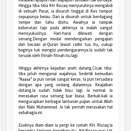
Hingga tiba-tiba KH Rozaq menyuruhnya mengabdi
di sebuah Pasar, ia disuruh tinggal di Kos tempat
sepupunya beiau. Dan ia disuruh untuk berdagang
tempe dan tahu disitu. Awalnya ia tampak
keberatan tapi pada akhirnya ia malah sangat
mensyukurinya. Hari-harai dilewati dengan
senang.Dengan modal mendengarkan pengajian
dan bacaan al-Quran lewat radio tua itu, cukup
baginya tuk mengisi pendengarannya.Ia sudah tak
terusik oleh fitnah-fitnah itu lagi.
Hingga akhirnya kejadian aneh datang.Cicak tiba-
tiba jatuh mengenai wajahnya. Sedetik kemudian
“Aaaaa” ia pun teriak sangat keras. Ia pun tersadara
dengan apa yang sedang dialaminya. Keajaiban
datang.Ia sudah tidak bisu lagi. Ia normal. Ia
merasakan rasa senang luar biasa. Berkali-kali ia
mengucapkan berbagai lantunan pujian untuk Alloh
dan Nabi Muhammad. Ia tak pernah merasakan hal
sebahagia ini.
Esoknya diam-diam ia pergi ke rumah KH. Rozaq.Ia
bercerita tentang keajaiban itu. KH.Rozaq pun tak