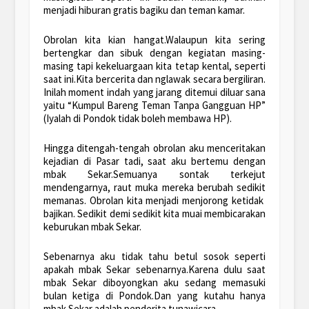
menjadi hiburan gratis bagiku dan teman kamar.
Obrolan kita kian hangat.Walaupun kita sering
bertengkar dan sibuk dengan kegiatan masing-
masing tapi kekeluargaan kita tetap kental, seperti
saat ini.Kita bercerita dan nglawak secara bergiliran.
Inilah moment indah yang jarang ditemui diluar sana
yaitu “Kumpul Bareng Teman Tanpa Gangguan HP”
(Iyalah di Pondok tidak boleh membawa HP).
Hingga ditengah-tengah obrolan aku menceritakan
kejadian di Pasar tadi, saat aku bertemu dengan
mbak Sekar.Semuanya sontak terkejut
mendengarnya, raut muka mereka berubah sedikit
memanas. Obrolan kita menjadi menjorong ketidak
bajikan. Sedikit demi sedikit kita muai membicarakan
keburukan mbak Sekar.
Sebenarnya aku tidak tahu betul sosok seperti
apakah mbak Sekar sebenarnya.Karena dulu saat
mbak Sekar diboyongkan aku sedang memasuki
bulan ketiga di Pondok.Dan yang kutahu hanya
mbak Sekar adalah penderita tunawicara.