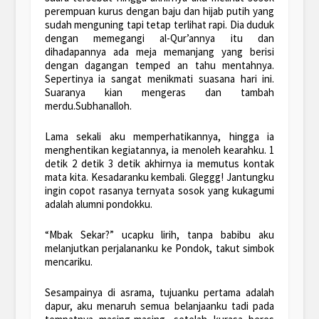
perempuan kurus dengan baju dan hijab putih yang
sudah menguning tapi tetap terlihat rapi. Dia duduk
dengan memegangi al-Qur’annya itu dan
dihadapannya ada meja memanjang yang berisi
dengan dagangan temped an tahu mentahnya.
Sepertinya ia sangat menikmati suasana hari ini.
Suaranya kian mengeras dan tambah
merdu.Subhanalloh.
Lama sekali aku memperhatikannya, hingga ia
menghentikan kegiatannya, ia menoleh kearahku. 1
detik 2 detik 3 detik akhirnya ia memutus kontak
mata kita. Kesadaranku kembali. Gleggg! Jantungku
ingin copot rasanya ternyata sosok yang kukagumi
adalah alumni pondokku.
“Mbak Sekar?” ucapku lirih, tanpa babibu aku
melanjutkan perjalananku ke Pondok, takut simbok
mencariku.
Sesampainya di asrama, tujuanku pertama adalah
dapur, aku menaruh semua belanjaanku tadi pada