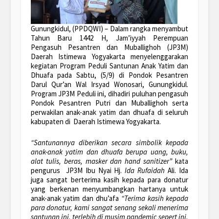
Gunungkidul, (PPDQWI) – Dalam rangka menyambut
Tahun Baru 1442 H, Jam’iyyah Perempuan
Pengasuh Pesantren dan Muballighoh (JP3M)
Daerah Istimewa Yogyakarta menyelenggarakan
kegiatan Program Peduli Santunan Anak Yatim dan
Dhuafa pada Sabtu, (5/9) di Pondok Pesantren
Darul Qur’an Wal Irsyad Wonosari, Gunungkidul.
Program JP3M Peduli ini, dihadiri puluhan pengasuh
Pondok Pesantren Putri dan Muballighoh serta
perwakilan anak-anak yatim dan dhuafa di seluruh
kabupaten di Daerah Istimewa Yogyakarta.
“Santunannya diberikan secara simbolik kepada
anak-anak yatim dan dhuafa berupa uang, buku,
alat tulis, beras, masker dan hand sanitizer”
kata
pengurus JP3M Ibu Nyai Hj.
Ida Rufaidah
Ali. Ida
juga sangat berterima kasih kepada para donatur
yang berkenan menyumbangkan hartanya untuk
anak-anak yatim dan dhu’afa
“Terima kasih kepada
para donatur, kami sangat senang sekali menerima
santunan ini, terlebih di musim pandemic sepert ini.