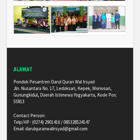
ALAMAT
Pondok Pesantren Darul Quran Wal Irsyad
Jln. Nusantara No. 17, Ledoksari, Kepek, Wonosari,
Gunungkidul, Daerah Istimewa Yogyakarta, Kode Pos:
55813
Contact Person:
Telp/HP : (0274) 2901416 / 085328524147
Email: darulquranwalirsyad@gmail.com