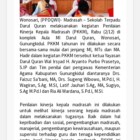
Wonosari, (PPDQWI)- Madrasah – Sekolah Terpadu
Darul Quran melaksanakan kegiatan Penilaian
Kinerja Kepala Madrasah (PKKM), Rabu (2/12) di
komplek Aula MI Darul Quran, Wonosari,
Gunungkidul. PKKM tahunan ini dilakukan secara
bersama-sama mulai dari jenjang MI, MTs dan MA.
Hadir dalam kegiatan PKKM tersebut ketua Yayasan
Darul Quran Wal Irsyad H. Aryanto Purbo Prasetyo,
S.IP dan Tim penilai dari pengawas Kementerian
Agama Kabupaten Gunungkidul diantaranya Drs.
Faizuz Sa’bani, MA, Drs. Sugeng Wibowo, M.Pd.I, H.
Wagiran, S.Ag. M.SI, Latif Jauhari S.Ag, MA, Sugiyo,
S.Ag M.Pd.I dan Ria Ali Wardana, S.Pd.I, M.SI.
Penilaian kinerja kepala madrasah ini dilakukan
untuk melihat kinerja seorang kepala madrasah
dalam melaksanakan tugasnya. Baik dalam hal
kepribadian dan sosial, pengembangkan madrasah,
manajerial, pengembangan kewirausahaan, maupun
supervisi terhadap guru dan tenaga kependidikan