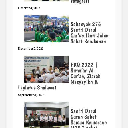
Fotografi
October 4, 2017
Sebanyak 276
Santri Darul
Qur’an Ikuti Jalan
Sehat Kerukunan
December 2, 2023
HKQ 2022 |
Sima’an Al-
Qur’an, Ziarah
Masyayikh &
Laylatus Sholawat
September 3, 2022
Santri Darul
Quran Sabet
Semua Kejuaraan