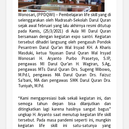
Wonosari, (PPDQWI) – Pembelajaran life skill yang di
selenggarakan oleh Madrasah-Sekolah Darul Quran
sejak awal februari yang lalu akhirnya resmi ditutup
pada Kamis, (25/3/2021) di Aula MI Darul Quran
bersamaan dengan kegiatan expo santri. Kegiatan
tersebut dihadiri langsung oleh pengasuh Pondok
Pesantren Darul Qur’an Wal Irsyad KH. A Kharis
Masduki, ketua Yayasan Darul Quran Wal Irsyad
Wonosari H. Aryanto Purbo Prasetyo, S.IP,
pengawas MI Darul Qur’an H. Wagiran, S.Ag,
pengawas MTs Darul Quran Drs. Sugeng Wibowo,
M.Pd.I, pengawas MA Darul Quran Drs. Faizuz
Sa’bani, MA dan pengawas SMK Darul Quran Dra.
Tuniyah, M.Pd.
“Kami mengapresiasi baik sekali kegiatan ini, dan
semoga tahun depan bisa dilanjutkan dan
ditingkatkan lagi karena hasilnya sangat bagus”
ungkap H. Aryanto saat menutup kegiatan life skill
tersebut. Pada masa pandemi seperti ini, mungkin
kegiatan life skill ini satu-satunya yang