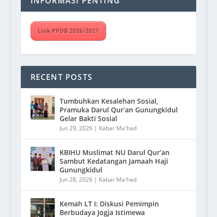
INFORMASI PENTING
Link PPDB 2026/2027
RECENT POSTS
Tumbuhkan Kesalehan Sosial,
Pramuka Darul Qur’an Gunungkidul
Gelar Bakti Sosial
Jun 29, 2026
|
Kabar Ma'had
KBIHU Muslimat NU Darul Qur’an
Sambut Kedatangan Jamaah Haji
Gunungkidul
Jun 28, 2026
|
Kabar Ma'had
Kemah LT I: Diskusi Pemimpin
Berbudaya Jogja Istimewa