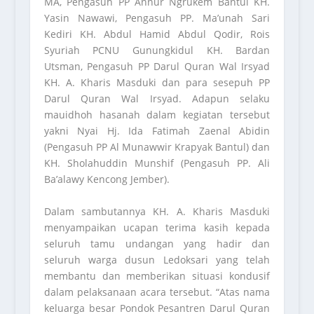
MA, Pengasuh PP Annur Ngrukem Bantul KH.
Yasin Nawawi, Pengasuh PP. Ma’unah Sari
Kediri KH. Abdul Hamid Abdul Qodir, Rois
Syuriah PCNU Gunungkidul KH. Bardan
Utsman, Pengasuh PP Darul Quran Wal Irsyad
KH. A. Kharis Masduki dan para sesepuh PP
Darul Quran Wal Irsyad. Adapun selaku
mauidhoh hasanah dalam kegiatan tersebut
yakni Nyai Hj. Ida Fatimah Zaenal Abidin
(Pengasuh PP Al Munawwir Krapyak Bantul) dan
KH. Sholahuddin Munshif (Pengasuh PP. Ali
Ba’alawy Kencong Jember).
Dalam sambutannya KH. A. Kharis Masduki
menyampaikan ucapan terima kasih kepada
seluruh tamu undangan yang hadir dan
seluruh warga dusun Ledoksari yang telah
membantu dan memberikan situasi kondusif
dalam pelaksanaan acara tersebut. “Atas nama
keluarga besar Pondok Pesantren Darul Quran