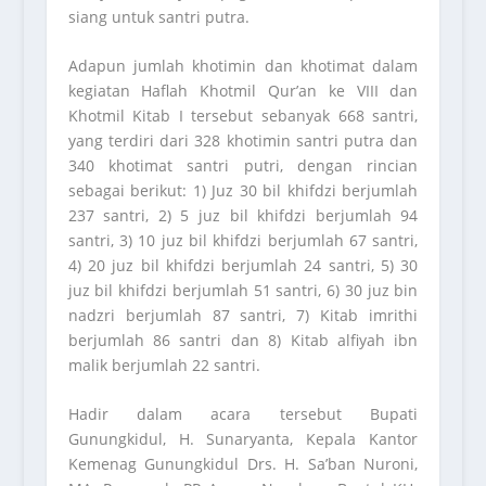
siang untuk santri putra.
Adapun jumlah khotimin dan khotimat dalam
kegiatan Haflah Khotmil Qur’an ke VIII dan
Khotmil Kitab I tersebut sebanyak 668 santri,
yang terdiri dari 328 khotimin santri putra dan
340 khotimat santri putri, dengan rincian
sebagai berikut: 1) Juz 30 bil khifdzi berjumlah
237 santri, 2) 5 juz bil khifdzi berjumlah 94
santri, 3) 10 juz bil khifdzi berjumlah 67 santri,
4) 20 juz bil khifdzi berjumlah 24 santri, 5) 30
juz bil khifdzi berjumlah 51 santri, 6) 30 juz bin
nadzri berjumlah 87 santri, 7) Kitab imrithi
berjumlah 86 santri dan 8) Kitab alfiyah ibn
malik berjumlah 22 santri.
Hadir dalam acara tersebut Bupati
Gunungkidul, H. Sunaryanta, Kepala Kantor
Kemenag Gunungkidul Drs. H. Sa’ban Nuroni,