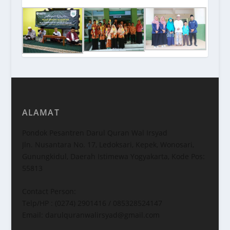
ALAMAT
Pondok Pesantren Darul Quran Wal Irsyad
Jln. Nusantara No. 17, Ledoksari, Kepek, Wonosari,
Gunungkidul, Daerah Istimewa Yogyakarta, Kode Pos:
55813
Contact Person:
Telp/HP : (0274) 2901416 / 085328524147
Email: darulquranwalirsyad@gmail.com