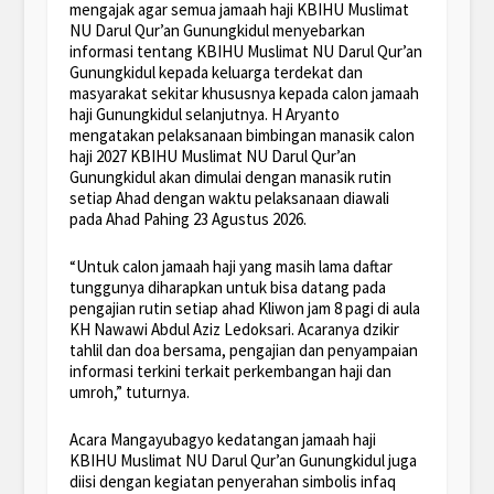
mengajak agar semua jamaah haji KBIHU Muslimat
NU Darul Qur’an Gunungkidul menyebarkan
informasi tentang KBIHU Muslimat NU Darul Qur’an
Gunungkidul kepada keluarga terdekat dan
masyarakat sekitar khususnya kepada calon jamaah
haji Gunungkidul selanjutnya. H Aryanto
mengatakan pelaksanaan bimbingan manasik calon
haji 2027 KBIHU Muslimat NU Darul Qur’an
Gunungkidul akan dimulai dengan manasik rutin
setiap Ahad dengan waktu pelaksanaan diawali
pada Ahad Pahing 23 Agustus 2026.
“Untuk calon jamaah haji yang masih lama daftar
tunggunya diharapkan untuk bisa datang pada
pengajian rutin setiap ahad Kliwon jam 8 pagi di aula
KH Nawawi Abdul Aziz Ledoksari. Acaranya dzikir
tahlil dan doa bersama, pengajian dan penyampaian
informasi terkini terkait perkembangan haji dan
umroh,” tuturnya.
Acara Mangayubagyo kedatangan jamaah haji
KBIHU Muslimat NU Darul Qur’an Gunungkidul juga
diisi dengan kegiatan penyerahan simbolis infaq