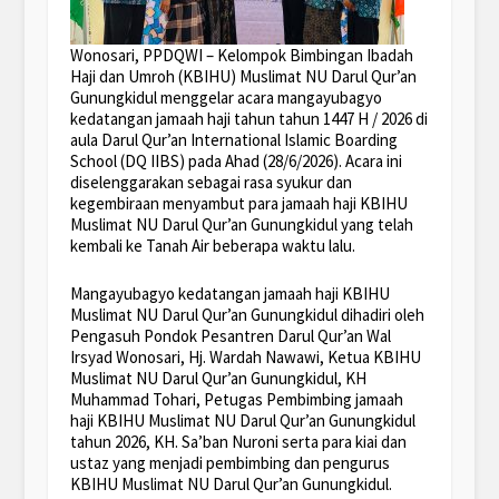
Wonosari, PPDQWI – Kelompok Bimbingan Ibadah
Haji dan Umroh (KBIHU) Muslimat NU Darul Qur’an
Gunungkidul menggelar acara mangayubagyo
kedatangan jamaah haji tahun tahun 1447 H / 2026 di
aula Darul Qur’an International Islamic Boarding
School (DQ IIBS) pada Ahad (28/6/2026). Acara ini
diselenggarakan sebagai rasa syukur dan
kegembiraan menyambut para jamaah haji KBIHU
Muslimat NU Darul Qur’an Gunungkidul yang telah
kembali ke Tanah Air beberapa waktu lalu.
Mangayubagyo kedatangan jamaah haji KBIHU
Muslimat NU Darul Qur’an Gunungkidul dihadiri oleh
Pengasuh Pondok Pesantren Darul Qur’an Wal
Irsyad Wonosari, Hj. Wardah Nawawi, Ketua KBIHU
Muslimat NU Darul Qur’an Gunungkidul, KH
Muhammad Tohari, Petugas Pembimbing jamaah
haji KBIHU Muslimat NU Darul Qur’an Gunungkidul
tahun 2026, KH. Sa’ban Nuroni serta para kiai dan
ustaz yang menjadi pembimbing dan pengurus
KBIHU Muslimat NU Darul Qur’an Gunungkidul.