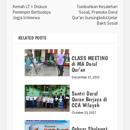
Kemah LT I: Diskusi
Tumbuhkan Kesalehan
Pemimpin Berbudaya
Sosial, Pramuka Darul
Jogja Istimewa
Qur’an Gunungkidul Gelar
Bakti Sosial
RELATED POSTS
CLASS MEETING
di MA Darul
Qur’an
December 17, 2013
Santri Darul
Quran Berjaya di
CCA Wilayah
October 15, 2017
Gebyar Sholawat