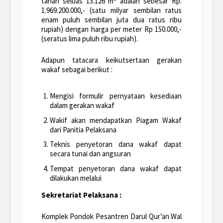
tanah seluas 13.126 m² adalah sebesar Rp.
1.969.200.000,- (satu milyar sembilan ratus
enam puluh sembilan juta dua ratus ribu
rupiah) dengan harga per meter Rp 150.000,-
(seratus lima puluh ribu rupiah).
Adapun tatacara keikutsertaan gerakan
wakaf sebagai berikut :
Mengisi formulir pernyataan kesediaan
dalam gerakan wakaf
Wakif akan mendapatkan Piagam Wakaf
dari Panitia Pelaksana
Teknis penyetoran dana wakaf dapat
secara tunai dan angsuran
Tempat penyetoran dana wakaf dapat
dilakukan melalui
Sekretariat Pelaksana :
Komplek Pondok Pesantren Darul Qur’an Wal