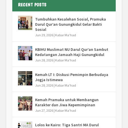
RECENT POSTS
Tumbuhkan Kesalehan Sosial, Pramuka
Darul Qur’an Gunungkidul Gelar Bakti
Sosial
Jun 29, 2026
|
Kabar Ma'had
KBIHU Muslimat NU Darul Qur’an Sambut
Kedatangan Jamaah Haji Gunungkidul
Jun 28, 2026
|
Kabar Ma'had
Kemah LT I: Diskusi Pemimpin Berbudaya
Jogja Istimewa
Jun 28, 2026
|
Kabar Ma'had
Kemah Pramuka untuk Membangun
Karakter dan Jiwa Kepemimpinan
Jun 27, 2026
|
Kabar Ma'had
Lolos ke Kairo: Tiga Santri MA Darul