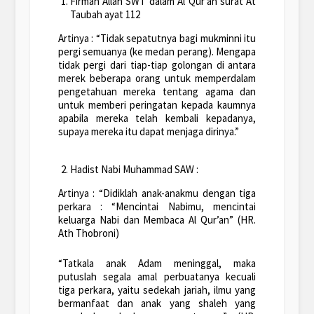
Firman Allah SWT dalam Al Qur’an surat At
Taubah ayat 112
Artinya : “Tidak sepatutnya bagi mukminni itu
pergi semuanya (ke medan perang). Mengapa
tidak pergi dari tiap-tiap golongan di antara
merek beberapa orang untuk memperdalam
pengetahuan mereka tentang agama dan
untuk memberi peringatan kepada kaumnya
apabila mereka telah kembali kepadanya,
supaya mereka itu dapat menjaga dirinya.”
Hadist Nabi Muhammad SAW :
Artinya : “Didiklah anak-anakmu dengan tiga
perkara : “Mencintai Nabimu, mencintai
keluarga Nabi dan Membaca Al Qur’an” (HR.
Ath Thobroni)
“Tatkala anak Adam meninggal, maka
putuslah segala amal perbuatanya kecuali
tiga perkara, yaitu sedekah jariah, ilmu yang
bermanfaat dan anak yang shaleh yang