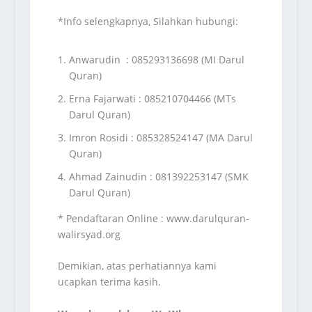
*Info selengkapnya, Silahkan hubungi:
Anwarudin : 085293136698 (MI Darul
Quran)
Erna Fajarwati : 085210704466 (MTs
Darul Quran)
Imron Rosidi : 085328524147 (MA Darul
Quran)
Ahmad Zainudin : 081392253147 (SMK
Darul Quran)
* Pendaftaran Online : www.darulquran-
walirsyad.org
Demikian, atas perhatiannya kami
ucapkan terima kasih.