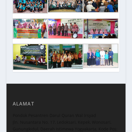
ALAMAT
Pondok Pesantren Darul Quran Wal Irsyad
Jln. Nusantara No. 17, Ledoksari, Kepek, Wonosari,
Gunungkidul, Daerah Istimewa Yogyakarta, Kode Pos: