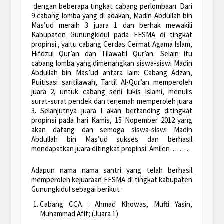
dengan beberapa tingkat cabang perlombaan. Dari
9 cabang lomba yang di adakan, Madin Abdullah bin
Mas’ud meraih 3 juara 1 dan berhak mewakili
Kabupaten Gunungkidul pada FESMA di tingkat
propinsi., yaitu cabang Cerdas Cermat Agama Islam,
Hifdzul Qur’an dan Tilawatil Qur’an. Selain itu
cabang lomba yang dimenangkan siswa-siswi Madin
Abdullah bin Mas’ud antara lain: Cabang Adzan,
Puitisasi saritilawah, Tartil Al-Qur’an memperoleh
juara 2, untuk cabang seni lukis Islami, menulis
surat-surat pendek dan terjemah memperoleh juara
3. Selanjutnya juara I akan bertanding ditingkat
propinsi pada hari Kamis, 15 Nopember 2012 yang
akan datang dan semoga siswa-siswi Madin
Abdullah bin Mas’ud sukses dan berhasil
mendapatkan juara ditingkat propinsi. Amiien………
Adapun nama nama santri yang telah berhasil
memperoleh kejuaraan FESMA di tingkat kabupaten
Gunungkidul sebagai berikut :
Cabang CCA : Ahmad Khowas, Mufti Yasin,
Muhammad Afif; (Juara 1)