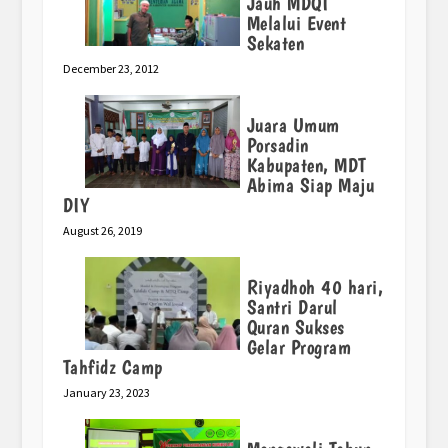
Jauh MDQI
Melalui Event
Sekaten
December 23, 2012
Juara Umum
Porsadin
Kabupaten, MDT
Abima Siap Maju
DIY
August 26, 2019
Riyadhoh 40 hari,
Santri Darul
Quran Sukses
Gelar Program
Tahfidz Camp
January 23, 2023