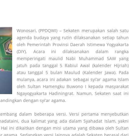
Wonosari, (PPDQWI) – Sekaten merupakan salah satu
agenda budaya yang rutin dilaksanakan setiap tahun
oleh Pemerintah Provinsi Daerah Istimewa Yogyakarta
(DIY). Acara ini dilaksanakan dalam rangka
memperingati maulid Nabi Muhammad SAW yang
jatuh pada tanggal 5 Rabiul Awal (kalender Hijriah)
atau tanggal 5 bulan Maulud (Kalender Jawa). Pada
mulanya, acara ini adakan sebagai syi’ar agama Islam
oleh Sultan Hamengku Buwono I kepada masyarakat
Ngayogyakarta Hadiningrat. Namun, Sekaten saat ini
bandingkan dengan syi’ar agama.
berkembang dalam beberapa versi. Versi pertama menyebutkan
hadataini, dua kalimat yang ada dalam Syahadat Islam, yakni
 Hal ini dikaitkan dengan misi utama yang dibawa oleh Sultan
ar agama. Sedangkan versi lainnya adalah Sekaten berasal dari