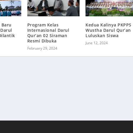
Program Kelas
Kedua Kalinya PKPPS
 Baru
Internasional Darul
Wustha Darul Qur’an
 Darul
Qur’an 02 Siraman
Luluskan Siswa
ilantik
Resmi Dibuka
June 12, 2024
February 29, 2024