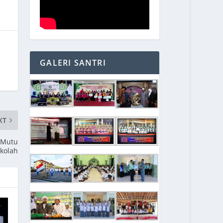
GALERI SANTRI
XT
 Mutu
kolah