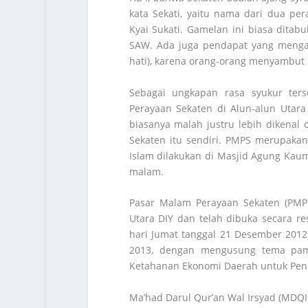
kata Sekati, yaitu nama dari dua p
Kyai Sukati. Gamelan ini biasa dit
SAW. Ada juga pendapat yang mengat
hati), karena orang-orang menyambut
Sebagai ungkapan rasa syukur ter
Perayaan Sekaten di Alun-alun Utar
biasanya malah justru lebih dikenal
Sekaten itu sendiri. PMPS merupaka
Islam dilakukan di Masjid Agung Kaum
malam.
Pasar Malam Perayaan Sekaten (PMPS
Utara DIY dan telah dibuka secara r
hari Jumat tanggal 21 Desember 2012
2013, dengan mengusung tema pam
Ketahanan Ekonomi Daerah untuk Peni
Ma’had Darul Qur’an Wal Irsyad (MDQI)