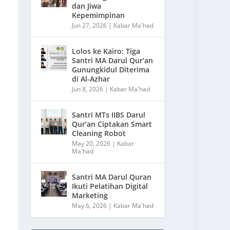
dan Jiwa
Kepemimpinan
Jun 27, 2026
|
Kabar Ma'had
Lolos ke Kairo: Tiga
Santri MA Darul Qur’an
Gunungkidul Diterima
di Al-Azhar
Jun 8, 2026
|
Kabar Ma'had
Santri MTs IIBS Darul
Qur’an Ciptakan Smart
Cleaning Robot
May 20, 2026
|
Kabar
Ma'had
Santri MA Darul Quran
Ikuti Pelatihan Digital
Marketing
May 6, 2026
|
Kabar Ma'had