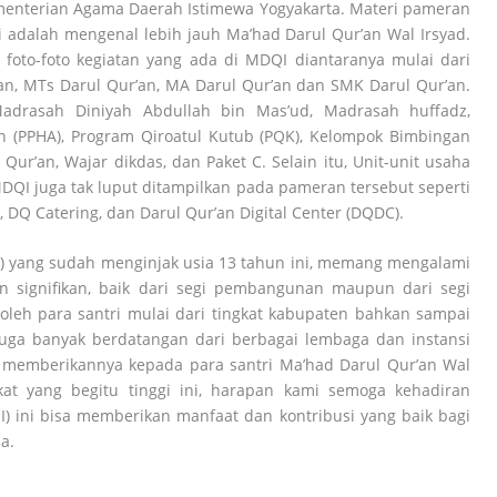
enterian Agama Daerah Istimewa Yogyakarta. Materi pameran
ni adalah mengenal lebih jauh Ma’had Darul Qur’an Wal Irsyad.
foto-foto kegiatan yang ada di MDQI diantaranya mulai dari
an, MTs Darul Qur’an, MA Darul Qur’an dan SMK Darul Qur’an.
adrasah Diniyah Abdullah bin Mas’ud, Madrasah huffadz,
n (PPHA), Program Qiroatul Kutub (PQK), Kelompok Bimbingan
Qur’an, Wajar dikdas, dan Paket C. Selain itu, Unit-unit usaha
 MDQI juga tak luput ditampilkan pada pameran tersebut seperti
Q, DQ Catering, dan Darul Qur’an Digital Center (DQDC).
I) yang sudah menginjak usia 13 tahun ini, memang mengalami
 signifikan, baik dari segi pembangunan maupun dari segi
oleh para santri mulai dari tingkat kabupaten bahkan sampai
 juga banyak berdatangan dari berbagai lembaga dan instansi
 memberikannya kepada para santri Ma’had Darul Qur’an Wal
kat yang begitu tinggi ini, harapan kami semoga kehadiran
) ini bisa memberikan manfaat dan kontribusi yang baik bagi
a.