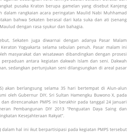
erangkat pusaka Kraton berupa gamelan yang disebut Kanjeng
abuh dalam rangkaian acara peringatan Maulid Nabi Muhhamad
akan bahwa Sekaten berasal dari kata suka dan ati (senang
 Maulud dengan rasa syukur dan bahagia.
sebut, Sekaten juga diwarnai dengan adanya Pasar Malam
a Keraton Yogyakarta selama sebulan penuh. Pasar malam ini
 oleh masyarakat dan wisatawan dibandingkan dengan prosesi
n perpaduan antara kegiatan dakwah Islam dan seni. Dakwah
an, sedangkan pertunjukan seni dilangsungkan di areal pasar
) akan berlangsung selama 35 hari bertempat di Alun-alun
esmi oleh Gubernur DIY, Sri Sultan Hamengku Buwono X, pada
 dan direncanakan PMPS ini berakhir pada tanggal 24 Januari
eran Pembangunan DIY 2013 “Penguatan Daya Saing dan
ngkatan Kesejahteraan Rakyat”.
 dalam hal ini ikut berpartisipasi pada kegiatan PMPS tersebut