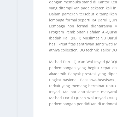
dengan membuka stand di Kantor Kem
yang ditampilkan pada sekaten kali i
Dalam pameran tersebut ditampilkan 
lembaga formal seperti RA Darul Qur’
Lembaga non formal diantaranya M
Program Pembibitan Hafalan Al-Qur’a
Ibadah Haji (KBIH) Muslimat NU Darul 
hasil kreatifitas santriwan santriwati
athiya collection, DQ technik, Tailor D
Ma’had Darul Qur’an Wal Irsyad (MDQ
perkembangan yang begitu cepat dan
akademik. Banyak prestasi yang diper
tingkat nasional. Beasiswa-beasiswa
terkait yang memang berminat untuk
Irsyad. Melihat antusiasme masyara
Ma’had Darul Qur’an Wal Irsyad (MDQI
perkembangan pendidikan di Indonesi