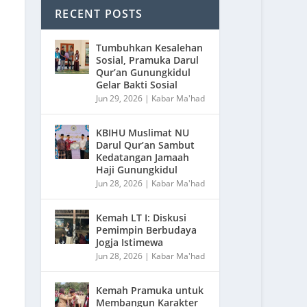
RECENT POSTS
Tumbuhkan Kesalehan
Sosial, Pramuka Darul
Qur’an Gunungkidul
Gelar Bakti Sosial
Jun 29, 2026
|
Kabar Ma'had
KBIHU Muslimat NU
Darul Qur’an Sambut
Kedatangan Jamaah
Haji Gunungkidul
Jun 28, 2026
|
Kabar Ma'had
Kemah LT I: Diskusi
Pemimpin Berbudaya
Jogja Istimewa
Jun 28, 2026
|
Kabar Ma'had
Kemah Pramuka untuk
Membangun Karakter