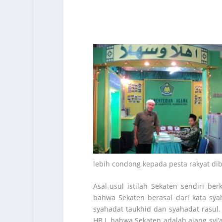
lebih condong kepada pesta rakyat di
Asal-usul istilah Sekaten sendiri 
bahwa Sekaten berasal dari kata sya
syahadat taukhid dan syahadat rasul.
HB I, bahwa Sekaten adalah ajang syi’