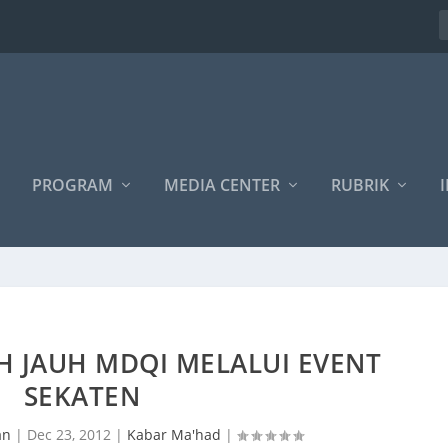
PROGRAM
MEDIA CENTER
RUBRIK
I
H JAUH MDQI MELALUI EVENT
SEKATEN
an
|
Dec 23, 2012
|
Kabar Ma'had
|