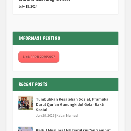
July 15, 2024
INFORMASI PENTING
Link PPDB 2026/2027
RECENT POSTS
Tumbuhkan Kesalehan Sosial, Pramuka
Darul Qur’an Gunungkidul Gelar Bakti
Sosial
Jun 29, 2026
|
Kabar Ma'had
KBIHU Muslimat NU Darul Qur’an Sambut