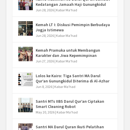
Kedatangan Jamaah Haji Gunungkidul
Jun 28, 2026
|
Kabar Ma'had
Kemah LT I: Diskusi Pemimpin Berbudaya
Jogja Istimewa
Jun 28, 2026
|
Kabar Ma'had
Kemah Pramuka untuk Membangun
Karakter dan Jiwa Kepemimpinan
Jun 27, 2026
|
Kabar Ma'had
Lolos ke Kairo: Tiga Santri MA Darul
Qur’an Gunungkidul Diterima di Al-Azhar
Jun 8, 2026
|
Kabar Ma'had
Santri MTs IIBS Darul Qur’an Ciptakan
Smart Cleaning Robot
May 20, 2026
|
Kabar Ma'had
Santri MA Darul Quran Ikuti Pelatihan