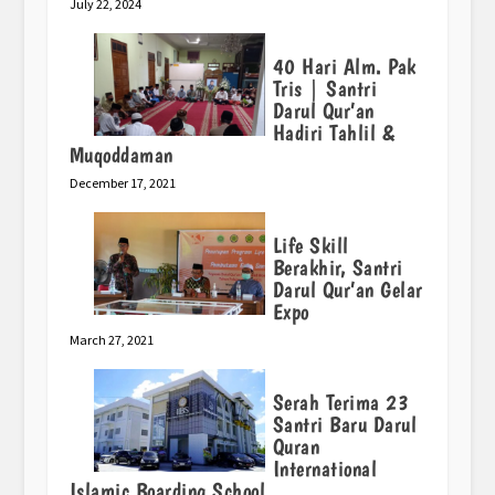
July 22, 2024
40 Hari Alm. Pak
Tris | Santri
Darul Qur’an
Hadiri Tahlil &
Muqoddaman
December 17, 2021
Life Skill
Berakhir, Santri
Darul Qur’an Gelar
Expo
March 27, 2021
Serah Terima 23
Santri Baru Darul
Quran
International
Islamic Boarding School