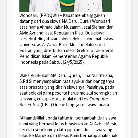
Wonosari, (PPDQWI) – Kabar membanggakan
datang dari dua siswa MA Darul Quran Wonosari
atas nama Ahmad Jabir Muzammil asal Sleman dan
Alvio Avriandi asal Kepulauan Riau. Dua siswa
tersebut dinyatakan lolos seleksi calon mahasiswa
Universitas Al-Azhar Kairo Mesir melalui surat
edaran yang diterbitkan oleh Direktorat Jenderal
Pendidikan Islam Kementerian Agama Republik
Indonesia pada Sabtu, (24/5/2025).
Waka Kurikulum MA Darul Quran, Lina Nurfitriana,
S.Pd Si menyampaikan rasa syukur dan bangganya
atas prestasi yang diraih siswanya. Pasalnya, pada
saat seleksi para peserta harus melalui serangkaian
tes yang cukup ketat, mulai dari tes
Computer
Based Test
(CBT) Online hingga tes wawancara.
“Alhamdulillah, pada tahun ini bertambah dua siswa
kami yang berhasil lolos beasiswa ke Al-Azhar Mesir,
setelah sebelumnya kita juga ada dua siswa yang
lolos ke Maroko dan Mesir. Kami berharap anak-anak