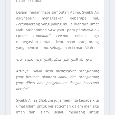
hadirin semua.
Dalam menanggapi sambutan Abina, Syaikh Ali
as-Shabuni menegaskan beberapa hal,
Pertama
orang yang paling mulia diantara umat
Nabi Muhammad SAW yaitu para pembawa al-
Qur’an (
Hamalatil Qur’an)
. Beliau juga
menegaskan tentang keutamaan orang-orang
yang mencari ilmu, sebagaiman firman Allah :
يرفع الله الذين امنوا منكم والذين اوتوا العلم درجات
Artinya:
“Allah akan mengangkat orang-orang
yang beriman diantara kamu, dan orang-orang
yang diberi ilmu pengetahuan dengan beberapa
derajat”
.
Syaikh Ali as-Shabuni juga meminta kepada kita
umat Islam untuk beristiqomah dalam menjaga
Iman dan Islam. Beliau melarang untuk