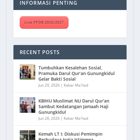
INFORMASI PENTING
Link PPDB 2026/2027
RECENT POSTS
Tumbuhkan Kesalehan Sosial,
Pramuka Darul Qur’an Gunungkidul
Gelar Bakti Sosial
Jun 29, 2026
|
Kabar Ma'had
KBIHU Muslimat NU Darul Qur’an
Sambut Kedatangan Jamaah Haji
Gunungkidul
Jun 28, 2026
|
Kabar Ma'had
Kemah LT I: Diskusi Pemimpin
Berbudaya Jogja Istimewa