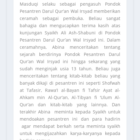
Masduqi selaku sebagai pengasuh Pondok
Pesantren Darul Qur’an Wal Irsyad memberikan
ceramah sebagai pembuka. Beliau sangat
bahagia dan mengucapkan terima kasih atas
kunjungan Syaikh Ali Ash-Shabuni di Pondok
Pesantren Darul Qur’an Wal Irsyad ini. Dalam
ceramahnya, Abina menceritakan tentang
sejarah berdirinya Pondok Pesantren Darul
Qur’an Wal Irsyad ini hingga sekarang yang
sudah menginjak usia 13 tahun. Beliau juga
menceritakan tentang kitab-kitab beliau yang
banyak dikaji di pesantren ini seperti Shofwah
at Tafasir, Rawa’I al-Bayan fi Tafsir Ayat al-
Ahkam min Al-Qur’an, Al-Tibyan fi ‘Ulum Al-
Qur’an dan kitab-kitab yang lainnya. Dan
terakhir Abina meminta kepada Syaikh untuk
mendoakan pesantren ini dan para hadirin
agar mendapat berkah serta meminta syaikh
untuk mengijazahkan karya-karyanya kepada