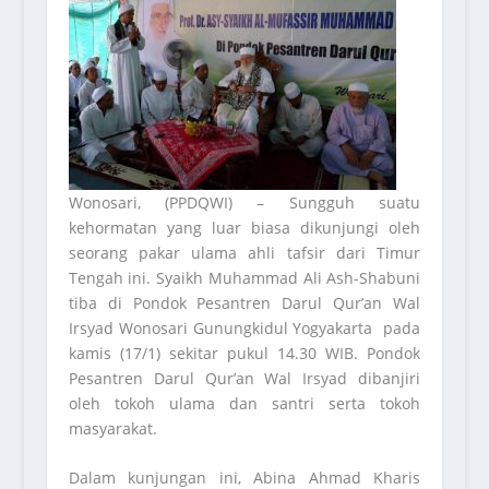
Wonosari, (PPDQWI) – Sungguh suatu
kehormatan yang luar biasa dikunjungi oleh
seorang pakar ulama ahli tafsir dari Timur
Tengah ini. Syaikh Muhammad Ali Ash-Shabuni
tiba di Pondok Pesantren Darul Qur’an Wal
Irsyad Wonosari Gunungkidul Yogyakarta pada
kamis (17/1) sekitar pukul 14.30 WIB. Pondok
Pesantren Darul Qur’an Wal Irsyad dibanjiri
oleh tokoh ulama dan santri serta tokoh
masyarakat.
Dalam kunjungan ini, Abina Ahmad Kharis