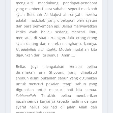
mengikuti, mendukung pendapat-pendapat
yang membenci para sahabat seperti madzhab
syiah Rofidhah Al Majusi al-Ironiyah, mereka
adalah madzhab yang dipelopori oleh syetan
dan para penyembah api. Beliau meriwayatkan
ketika ayah beliau sedang mencari ilmu,
mencatat di suatu ruangan, lalu orang-orang
syiah datang dan mereka menghancurkannya.
Na’udubillah min dzalik
. Mudah-mudahan kita
dijauhkan dari itu semua. Amin…..
Beliau juga mengatakan kenapa beliau
dinamakan ash Shobuni, yang dimaksud
shobun disini bukanlah sabun yang digunakan
untuk mencuci pakaian tetapi sabun yang
digunakan untuk mencuci hati kita semua.
Subhanalloh.
Terakhir, beliau memberikan
ijazah semua karyanya kepada hadirin dengan
syarat harus berjihad di jalan Allah dan
memerangi kebodohan.