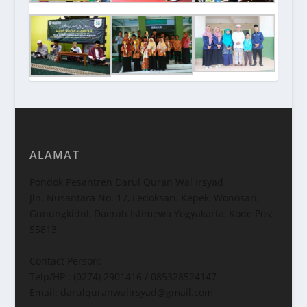
ALAMAT
Pondok Pesantren Darul Quran Wal Irsyad
Jln. Nusantara No. 17, Ledoksari, Kepek, Wonosari,
Gunungkidul, Daerah Istimewa Yogyakarta, Kode Pos:
55813
Contact Person:
Telp/HP : (0274) 2901416 / 085328524147
Email: darulquranwalirsyad@gmail.com