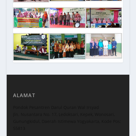
ALAMAT
Pondok Pesantren Darul Quran Wal Irsyad
Jln. Nusantara No. 17, Ledoksari, Kepek, Wonosari,
Gunungkidul, Daerah Istimewa Yogyakarta, Kode Pos:
55813