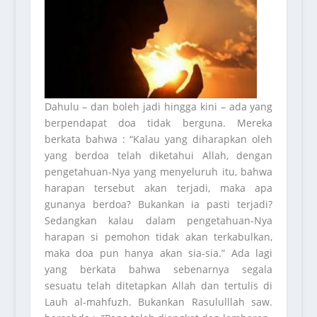
Dahulu – dan boleh jadi hingga kini – ada yang
berpendapat doa tidak berguna. Mereka
berkata bahwa : “Kalau yang diharapkan oleh
yang berdoa telah diketahui Allah, dengan
pengetahuan-Nya yang menyeluruh itu, bahwa
harapan tersebut akan terjadi, maka apa
gunanya berdoa? Bukankan ia pasti terjadi?
Sedangkan kalau dalam pengetahuan-Nya
harapan si pemohon tidak akan terkabulkan,
maka doa pun hanya akan sia-sia.” Ada lagi
yang berkata bahwa sebenarnya segala
sesuatu telah ditetapkan Allah dan tertulis di
Lauh al-mahfuzh. Bukankan Rasululllah saw.