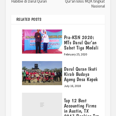
Habibie di Darul Quran
Qur’an lolos MQK tingkat
Nasional
RELATED POSTS
Pra-KSN 2020:
MTs Darul Qur’an
Sabet Tiga Medali
February 25, 2020
Darul Quran Ikuti
Kirab Budaya
Ageng Desa Kepek
July 16, 2018
Top 12 Best
Accounting Firms
in Austin, TX