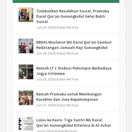
Tumbuhkan Kesalehan Sosial, Pramuka
Darul Qur’an Gunungkidul Gelar Bakti
Sosial
Jun 29, 2026
|
Kabar Ma'had
KBIHU Muslimat NU Darul Qur’an Sambut
Kedatangan Jamaah Haji Gunungkidul
Jun 28, 2026
|
Kabar Ma'had
Kemah LT I: Diskusi Pemimpin Berbudaya
Jogja Istimewa
Jun 28, 2026
|
Kabar Ma'had
Kemah Pramuka untuk Membangun
Karakter dan Jiwa Kepemimpinan
Jun 27, 2026
|
Kabar Ma'had
Lolos ke Kairo: Tiga Santri MA Darul
Qur’an Gunungkidul Diterima di Al-Azhar
Jun 8, 2026
|
Kabar Ma'had