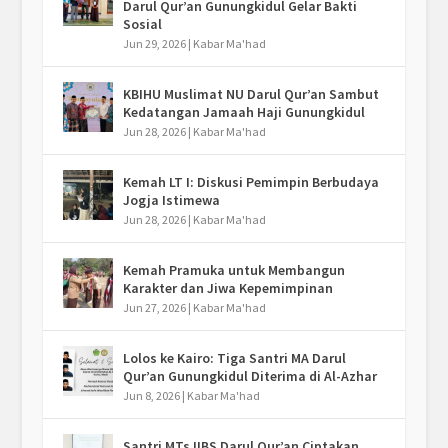
Darul Qur’an Gunungkidul Gelar Bakti
Sosial
Jun 29, 2026
|
Kabar Ma'had
KBIHU Muslimat NU Darul Qur’an Sambut
Kedatangan Jamaah Haji Gunungkidul
Jun 28, 2026
|
Kabar Ma'had
Kemah LT I: Diskusi Pemimpin Berbudaya
Jogja Istimewa
Jun 28, 2026
|
Kabar Ma'had
Kemah Pramuka untuk Membangun
Karakter dan Jiwa Kepemimpinan
Jun 27, 2026
|
Kabar Ma'had
Lolos ke Kairo: Tiga Santri MA Darul
Qur’an Gunungkidul Diterima di Al-Azhar
Jun 8, 2026
|
Kabar Ma'had
Santri MTs IIBS Darul Qur’an Ciptakan