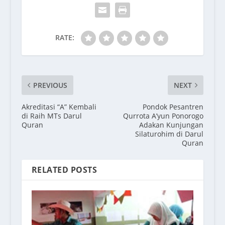
RATE:
PREVIOUS
NEXT
Akreditasi “A” Kembali
Pondok Pesantren
di Raih MTs Darul
Qurrota A’yun Ponorogo
Quran
Adakan Kunjungan
Silaturohim di Darul
Quran
RELATED POSTS