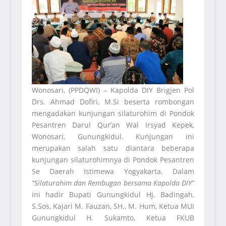
Wonosari, (PPDQWI) – Kapolda DIY Brigjen Pol
Drs. Ahmad Dofiri, M.Si beserta rombongan
mengadakan kunjungan silaturohim di Pondok
Pesantren Darul Qur’an Wal Irsyad Kepek,
Wonosari, Gunungkidul. Kunjungan ini
merupakan salah satu diantara beberapa
kunjungan silaturohimnya di Pondok Pesantren
Se Daerah Istimewa Yogyakarta. Dalam
“Silaturahim dan Rembugan bersama Kapolda DIY”
ini hadir Bupati Gunungkidul Hj. Badingah,
S.Sos, Kajari M. Fauzan, SH., M. Hum, Ketua MUI
Gunungkidul H. Sukamto, Ketua FKUB