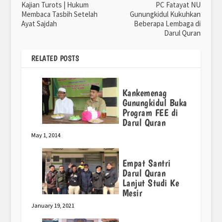
Kajian Turots | Hukum
PC Fatayat NU
Membaca Tasbih Setelah
Gunungkidul Kukuhkan
Ayat Sajdah
Beberapa Lembaga di
Darul Quran
RELATED POSTS
Kankemenag
Gunungkidul Buka
Program FEE di
Darul Quran
May 1, 2014
Empat Santri
Darul Quran
Lanjut Studi Ke
Mesir
January 19, 2021