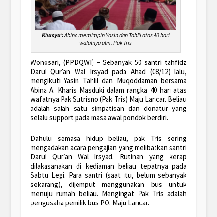
Khusyu’:
Abina memimpin Yasin dan Tahlil atas 40 hari
wafatnya alm. Pak Tris
Wonosari, (PPDQWI) – Sebanyak 50 santri tahfidz
Darul Qur’an Wal Irsyad pada Ahad (08/12) lalu,
mengikuti Yasin Tahlil dan Muqoddaman bersama
Abina A. Kharis Masduki dalam rangka 40 hari atas
wafatnya Pak Sutrisno (Pak Tris) Maju Lancar. Beliau
adalah salah satu simpatisan dan donatur yang
selalu support pada masa awal pondok berdiri.
Dahulu semasa hidup beliau, pak Tris sering
mengadakan acara pengajian yang melibatkan santri
Darul Qur’an Wal Irsyad. Rutinan yang kerap
dilakasanakan di kediaman beliau tepatnya pada
Sabtu Legi. Para santri (saat itu, belum sebanyak
sekarang), dijemput menggunakan bus untuk
menuju rumah beliau. Mengingat Pak Tris adalah
pengusaha pemilik bus PO. Maju Lancar.