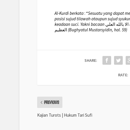
Al-Kurdi berkata
: “
Sesuatu yang dapat men
posisi sujud tilawah ataupun sujud syuk
keadaan suci. Yakni bacaan
الا بالله العلي
العظيم
(Bughyatul Mustarsyidin, hal. 59)
SHARE:
RATE:
PREVIOUS
Kajian Turots | Hukum Tari Sufi