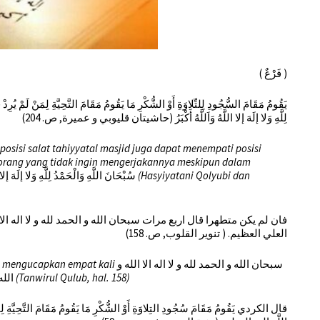
( فَرْعٌ )
لِلَّهِ وَلا إلَهَ إلا اللَّهُ وَاَللَّهُ أَكْبَرُ (حاشيتان قليوبي و عميرة, ص. 204)
osisi salat tahiyyatal masjid juga dapat menempati posisi
 orang yang tidak ingin mengerjakannya meskipun dalam
سُبْحَانَ اللَّهِ وَالْحَمْدُ لِلَّهِ وَلا إلَهَ إلا اللَّهُ وَاَللَّهُ أَكْبَرُ
(Hasyiyatani Qolyubi dan
العلي العظيم. ( تنوير القلوب, ص. 158)
sa mengucapkan empat kali
سبحان الله و الحمد لله و لا اله الا الله و
الله اكبر و لا حول و لا قوة الا بالله العلي العظيم
(Tanwirul Qulub, hal. 158)
قال الكردي يَقُومُ مَقَامَ سُجُودِ التِلاوَةِ أَوْ الشُّكْرِ مَا يَقُومُ مَقَامَ التَّحِيَّةِ لِمَنْ 