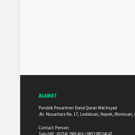
ALAMAT
Pondok Pesantren Darul Quran Wal Irsyad
Jln. Nusantara No. 17, Ledoksari, Kepek, Wonosari
Contact Person:
Telp/HP : (0274) 2901416 / 085328524147