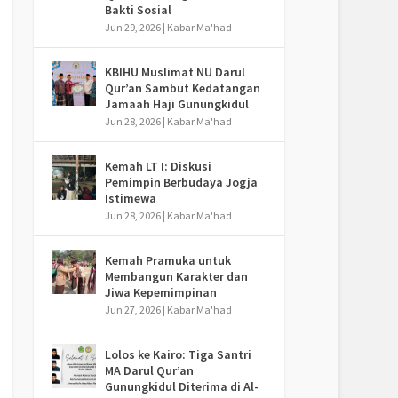
Bakti Sosial
Jun 29, 2026
|
Kabar Ma'had
KBIHU Muslimat NU Darul
Qur’an Sambut Kedatangan
Jamaah Haji Gunungkidul
Jun 28, 2026
|
Kabar Ma'had
Kemah LT I: Diskusi
Pemimpin Berbudaya Jogja
Istimewa
Jun 28, 2026
|
Kabar Ma'had
Kemah Pramuka untuk
Membangun Karakter dan
Jiwa Kepemimpinan
Jun 27, 2026
|
Kabar Ma'had
Lolos ke Kairo: Tiga Santri
MA Darul Qur’an
Gunungkidul Diterima di Al-