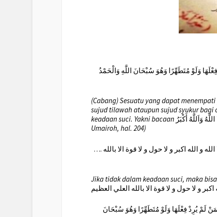
يَقُومُ مَقَامَ السُّجُودِ لِلتِّلاوَةِ أَوْ الشُّكْرِ مَا يَقُومُ مَقَامَ التَّحِيَّةِ لِمَنْ لَمْ يُرِدْ فِعْلَهَا وَلَوْ مُتَطَهِّرًا وَهُوَ سُبْحَانَ اللَّهِ وَالْحَمْدُ
(Cabang) Sesuatu yang dapat menempati p
sujud tilawah ataupun sujud syukur bagi
keadaan suci. Yakni bacaan
Umairoh, hal. 204)
…. فان لم يكن متطهرا قال اربع مرات سبحان الله و الحمد لله و لا اله الا الله و الله اكبر و لا حول و لا قوة الا بالله
Jika tidak dalam keadaan suci, maka bi
لَمْ يُرِدْ فِعْلَهَا وَلَوْ مُتَطَهِّرًا وَهُوَ سُبْحَانَ