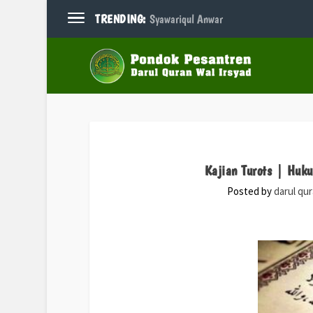
TRENDING:
Syawariqul Anwar
Kajian Turots | Huk
Posted by
darul qu