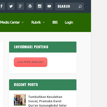
Media Center
Rubrik
IIBS
Login
INFORMASI PENTING
Link PPDB 2026/2027
RECENT POSTS
Tumbuhkan Kesalehan
Sosial, Pramuka Darul
Qur’an Gunungkidul Gelar