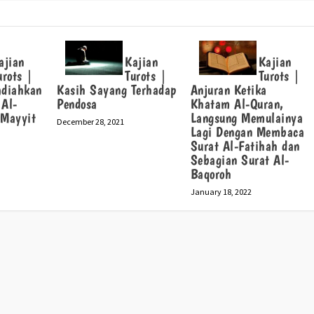
ajian
Kajian
Kajian
urots |
Turots |
Turots |
diahkan
Kasih Sayang Terhadap
Anjuran Ketika
 Al-
Pendosa
Khatam Al-Quran,
 Mayyit
Langsung Memulainya
December 28, 2021
Lagi Dengan Membaca
Surat Al-Fatihah dan
Sebagian Surat Al-
Baqoroh
January 18, 2022