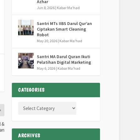
Azhar
Jun 8, 2026
|
Kabar Ma'had
Santri MTs IIBS Darul Qur’an
Ciptakan Smart Cleaning
Robot
May 20, 2026
|
Kabar Ma'had
Santri MA Darul Quran Ikuti
Pelatihan Digital Marketing
May 6, 2026
|
Kabar Ma'had
CATEGORIES
l &
an
ARCHIVES