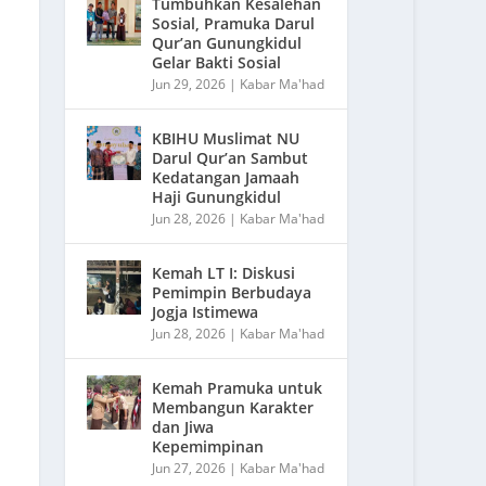
Tumbuhkan Kesalehan
Sosial, Pramuka Darul
Qur’an Gunungkidul
Gelar Bakti Sosial
Jun 29, 2026
|
Kabar Ma'had
KBIHU Muslimat NU
Darul Qur’an Sambut
Kedatangan Jamaah
Haji Gunungkidul
Jun 28, 2026
|
Kabar Ma'had
Kemah LT I: Diskusi
Pemimpin Berbudaya
Jogja Istimewa
Jun 28, 2026
|
Kabar Ma'had
Kemah Pramuka untuk
Membangun Karakter
dan Jiwa
Kepemimpinan
Jun 27, 2026
|
Kabar Ma'had