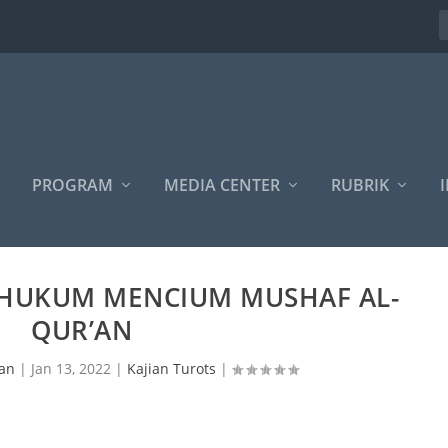
PROGRAM
MEDIA CENTER
RUBRIK
I
| HUKUM MENCIUM MUSHAF AL-
QUR’AN
ran
|
Jan 13, 2022
|
Kajian Turots
|