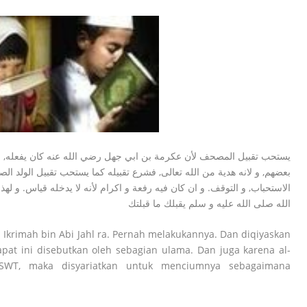
يستحب تقبيل المصحف لأن عكرمة بن ابي جهل رضي الله عنه كان يفعله, و 
بعضهم, و لانه هدية من الله تعالى, فشرع تقبيله كما يستحب تقبيل الولد الصغ
الاستحباب, و التوقف. و ان كان فيه رفعة و اكرام لأنه لا يدخله قياس. و له
الله صلى الله عليه و سلم يقبلك ما قبلتك
krimah bin Abi Jahl ra. Pernah melakukannya. Dan diqiyaskan
at ini disebutkan oleh sebagian ulama. Dan juga karena al-
 SWT, maka disyariatkan untuk menciumnya sebagaimana