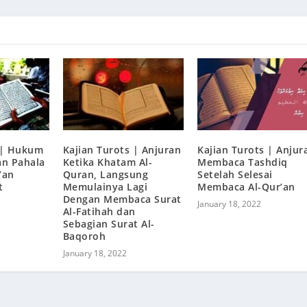
 | Hukum
Kajian Turots | Anjuran
Kajian Turots | Anjur
n Pahala
Ketika Khatam Al-
Membaca Tashdiq
’an
Quran, Langsung
Setelah Selesai
t
Memulainya Lagi
Membaca Al-Qur’an
Dengan Membaca Surat
January 18, 2022
Al-Fatihah dan
Sebagian Surat Al-
Baqoroh
January 18, 2022