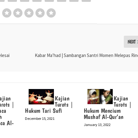
NEXT
lesai
Kabar Ma’had | Sambangan Santri Momen Melepas Ri
ajian
Kajian
Kajian
urots |
Turots |
Turots |
aca
Hukum Tari Sufi
Hukum Mencium
h
Mushaf Al-Qur’an
December 15, 2021
ca Al-
January 13, 2022