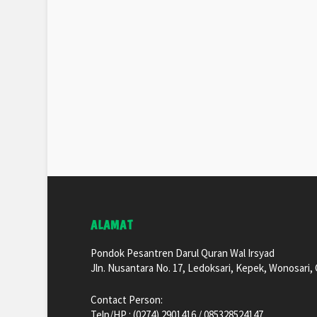
ALAMAT
Pondok Pesantren Darul Quran Wal Irsyad
Jln. Nusantara No. 17, Ledoksari, Kepek, Wonosari
Contact Person:
Telp/HP : (0274) 2901416 / 085328524147