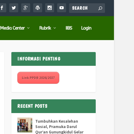
Media Center
Rubrik
IIBS
Login
INFORMASI PENTING
Link PPDB 2026/2027
RECENT POSTS
Tumbuhkan Kesalehan
Sosial, Pramuka Darul
Qur’an Gunungkidul Gelar