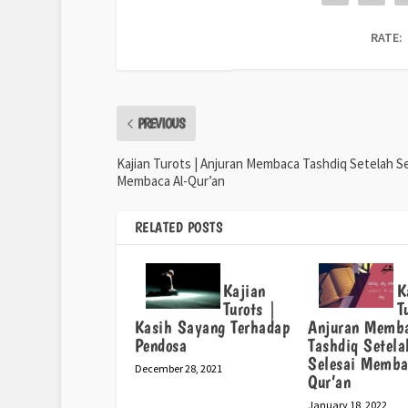
RATE:
PREVIOUS
Kajian Turots | Anjuran Membaca Tashdiq Setelah Se
Membaca Al-Qur’an
RELATED POSTS
Kajian
K
Turots |
T
Kasih Sayang Terhadap
Anjuran Memb
Pendosa
Tashdiq Setela
Selesai Memba
December 28, 2021
Qur’an
January 18, 2022