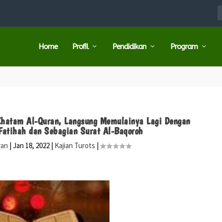
Home
Profil
Pendidikan
Program
 Khatam Al-Quran, Langsung Memulainya Lagi Dengan
atihah dan Sebagian Surat Al-Baqoroh
ran
|
Jan 18, 2022
|
Kajian Turots
|