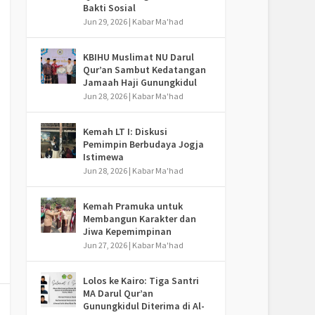
Bakti Sosial
Jun 29, 2026
|
Kabar Ma'had
KBIHU Muslimat NU Darul
Qur’an Sambut Kedatangan
Jamaah Haji Gunungkidul
Jun 28, 2026
|
Kabar Ma'had
Kemah LT I: Diskusi
Pemimpin Berbudaya Jogja
Istimewa
Jun 28, 2026
|
Kabar Ma'had
Kemah Pramuka untuk
Membangun Karakter dan
Jiwa Kepemimpinan
Jun 27, 2026
|
Kabar Ma'had
Lolos ke Kairo: Tiga Santri
MA Darul Qur’an
Gunungkidul Diterima di Al-