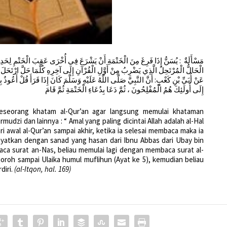
مَسْأَلَةٌ : يُسَنُّ إِذَا فَرِغَ مِنَ الْخَتْمَةِ أَنْ يَشْرَعَ فِي أُخْرَى عَقِبَ الْخَتْمِ لِحَدِيثِ
الْحَالُّ الْمُرْتَحِلُ الَّذِي يَضْرِبُ مِنْ أَوَّلِ الْقُرْآنِ إِلَى آخِرِهِ كُلَّمَا حَلَّ ارْتَحَل
عَنْ أُبَيِّ بْنِ كَعْبٍ: أَنَّ النَّبِيَّ صَلَّى اللَّهُ عَلَيْهِ وَسَلَّمَ كَانَ إِذَا قَرَأَ قُلْ أَعُوذُ ب
إِلَى أُولَئِكَ هُمُ الْمُفْلِحُونَ ، ثُمَّ دَعَا بِدُعَاءِ الْخَتْمَةِ ثُمَّ قَامَ
eseorang khatam al-Qur’an agar langsung memulai khataman
udzi dan lainnya : “ Amal yang paling dicintai Allah adalah al-Hal
i awal al-Qur’an sampai akhir, ketika ia selesai membaca maka ia
ayatkan dengan sanad yang hasan dari Ibnu Abbas dari Ubay bin
ca surat an-Nas, beliau memulai lagi dengan membaca surat al-
qoroh sampai Ulaika humul muflihun (Ayat ke 5), kemudian beliau
iri.
(al-Itqon, hal. 169)