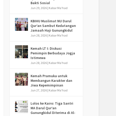
Bakti Sosial
Jun 29, 2026
|
Kabar Ma'had
KBIHU Muslimat NU Darul
Qur’an Sambut Kedatangan
Jamaah Haji Gunungkidul
Jun 28, 2026
|
Kabar Ma'had
Kemah LT I: Diskusi
Pemimpin Berbudaya Jogja
Istimewa
Jun 28, 2026
|
Kabar Ma'had
Kemah Pramuka untuk
Membangun Karakter dan
Jiwa Kepemimpinan
Jun 27, 2026
|
Kabar Ma'had
Lolos ke Kairo: Tiga Santri
MA Darul Qur’an
Gunungkidul Diterima di Al-