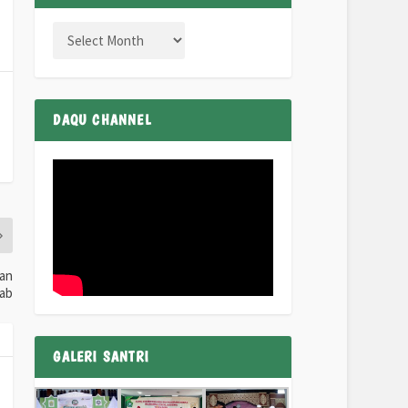
DAQU CHANNEL
han
rab
GALERI SANTRI