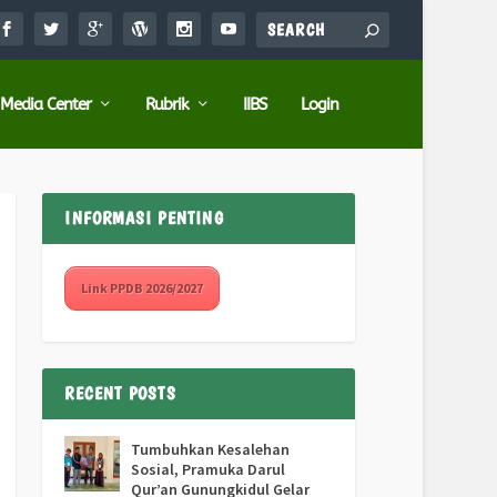
Media Center
Rubrik
IIBS
Login
INFORMASI PENTING
Link PPDB 2026/2027
RECENT POSTS
Tumbuhkan Kesalehan
Sosial, Pramuka Darul
Qur’an Gunungkidul Gelar