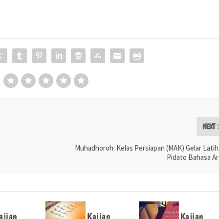
NEXT
Muhadhoroh: Kelas Persiapan (MAK) Gelar Lati
Pidato Bahasa A
ajian
Kajian
Kajian