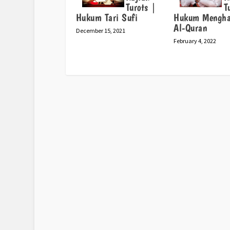
Turots |
T
Hukum Tari Sufi
Hukum Mengha
Al-Quran
December 15, 2021
February 4, 2022