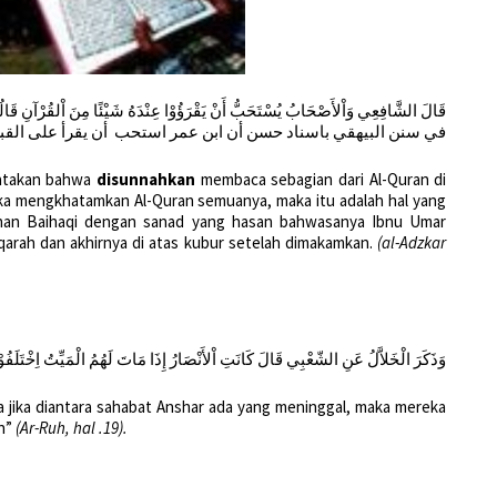
قَالَ الشَّافِعِي وَاْلأَصْحَابُ يُسْتَحَبُّ أَنْ يَقْرَؤُوْا عِنْدَهُ شَيْئًا مِنَ اْلقُرْآنِ قَالُو
في سنن البيهقي باسناد حسن أن ابن عمر استحب أن يقرأ على القبر ب
gatakan bahwa
disunnahkan
membaca sebagian dari Al-Quran di
eka mengkhatamkan Al-Quran semuanya, maka itu adalah hal yang
unan Baihaqi dengan sanad yang hasan bahwasanya Ibnu Umar
arah dan akhirnya di atas kubur setelah dimakamkan.
(al-Adzkar
وَذَكَرَ الْخَلاَّلُ عَنِ الشّعْبِي قَالَ كَانَتِ اْلأَنْصَارُ إِذَا مَاتَ لَهُمُ الْمَيِّتُ اِخْتَلَفُوْا
a jika diantara sahabat Anshar ada yang meninggal, maka mereka
n”
(Ar-Ruh
, hal .19).