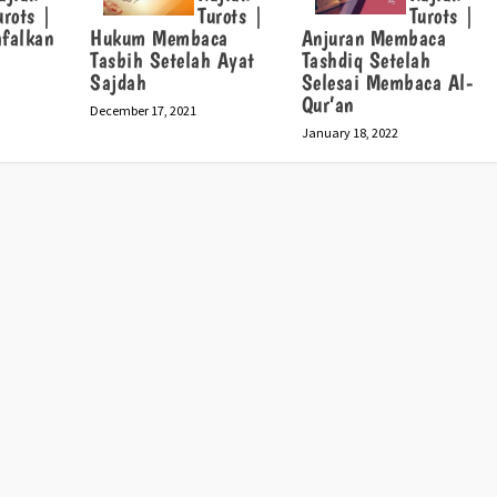
urots |
Turots |
Turots |
falkan
Hukum Membaca
Anjuran Membaca
Tasbih Setelah Ayat
Tashdiq Setelah
Sajdah
Selesai Membaca Al-
Qur’an
December 17, 2021
January 18, 2022