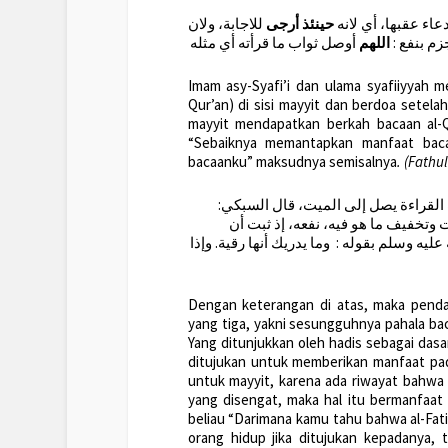
اء عقبها، أي لانه
حينئذ
أرجى
للاجابة، ولان
لجزم بنفع
اللهم
أوصل ثواب ما قرأته أي مثله
Imam asy-Syafi’i dan ulama syafiiyyah
Qur’an) di sisi mayyit dan berdoa setela
mayyit mendapatkan berkah bacaan al-Q
“Sebaiknya memantapkan manfaat bacaa
bacaanku” maksudnya semisalnya
. (Fathu
ب القراءة يصل إلى الميت، قال السبكي
 وتخفيف ما هو فيه، نفعه، إذ ثبت أن
عليه وسلم بقوله : وما يدريك أنها رقية. وإذا
Dengan keterangan di atas, maka pendap
yang tiga, yakni sesungguhnya pahala bac
Yang ditunjukkan oleh hadis sebagai dasa
ditujukan untuk memberikan manfaat pad
untuk mayyit, karena ada riwayat bahwa 
yang disengat, maka hal itu bermanfaat
beliau “Darimana kamu tahu bahwa al-Fati
orang hidup jika ditujukan kepadanya,