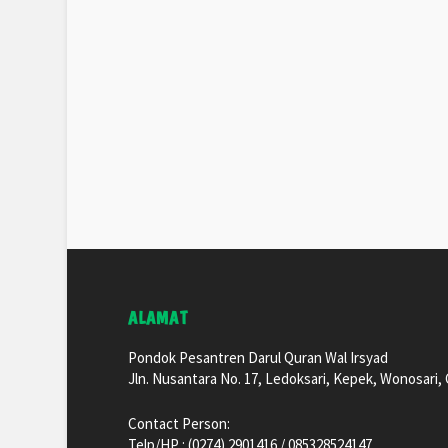
ALAMAT
Pondok Pesantren Darul Quran Wal Irsyad
Jln. Nusantara No. 17, Ledoksari, Kepek, Wonosari
Contact Person:
Telp/HP : (0274) 2901416 / 085328524147