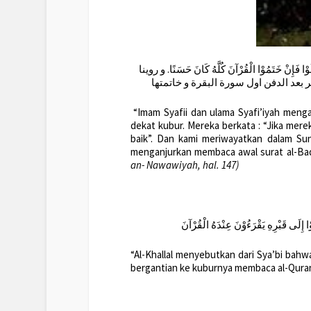
ْا فَإِنْ خَتَمُوْا الْقُرْآنَ كُلَّهُ كَانَ حَسَنًا. و روينا
عد الدفن اول سورة البقرة و خاتمتها
“Imam Syafii dan ulama Syafi’iyah men
dekat kubur. Mereka berkata : “Jika mer
baik”. Dan kami meriwayatkan dalam S
menganjurkan membaca awal surat al-Baq
an- Nawawiyah, hal. 147)
 إِلَى قَبْرِهِ يَقْرَءُوْنَ عِنْدَهُ الْقُرْآنَ
“Al-Khallal menyebutkan dari Sya’bi bahw
bergantian ke kuburnya membaca al-Qura