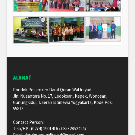
ALAMAT
Pondok Pesantren Darul Quran Wal Irsyad
Jln. Nusantara No. 17, Ledoksari, Kepek, Wonosari,
Gunungkidul, Daerah Istimewa Yogyakarta, Kode Pos:
55813
Contact Person:
Telp/HP : (0274) 2901416 / 085328524147
Email: darulquranwalirsyad@gmail.com