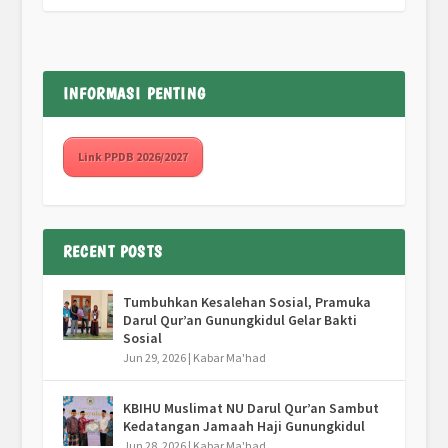
INFORMASI PENTING
Link PPDB 2026/2027
RECENT POSTS
Tumbuhkan Kesalehan Sosial, Pramuka
Darul Qur’an Gunungkidul Gelar Bakti
Sosial
Jun 29, 2026
|
Kabar Ma'had
KBIHU Muslimat NU Darul Qur’an Sambut
Kedatangan Jamaah Haji Gunungkidul
Jun 28, 2026
|
Kabar Ma'had