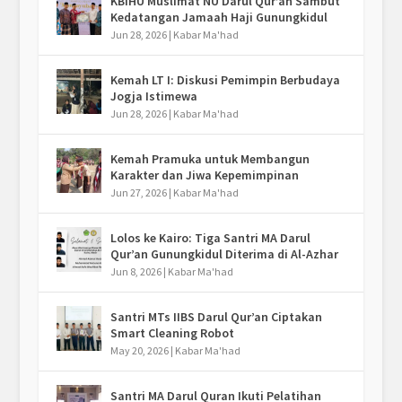
KBIHU Muslimat NU Darul Qur’an Sambut
Kedatangan Jamaah Haji Gunungkidul
Jun 28, 2026
|
Kabar Ma'had
Kemah LT I: Diskusi Pemimpin Berbudaya
Jogja Istimewa
Jun 28, 2026
|
Kabar Ma'had
Kemah Pramuka untuk Membangun
Karakter dan Jiwa Kepemimpinan
Jun 27, 2026
|
Kabar Ma'had
Lolos ke Kairo: Tiga Santri MA Darul
Qur’an Gunungkidul Diterima di Al-Azhar
Jun 8, 2026
|
Kabar Ma'had
Santri MTs IIBS Darul Qur’an Ciptakan
Smart Cleaning Robot
May 20, 2026
|
Kabar Ma'had
Santri MA Darul Quran Ikuti Pelatihan