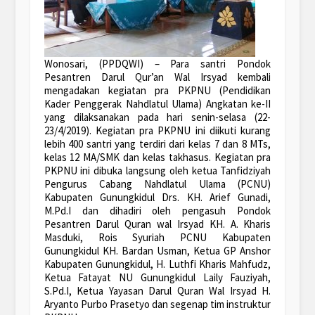
Wonosari, (PPDQWI) – Para santri Pondok
Pesantren Darul Qur’an Wal Irsyad kembali
mengadakan kegiatan pra PKPNU (Pendidikan
Kader Penggerak Nahdlatul Ulama) Angkatan ke-II
yang dilaksanakan pada hari senin-selasa (22-
23/4/2019). Kegiatan pra PKPNU ini diikuti kurang
lebih 400 santri yang terdiri dari kelas 7 dan 8 MTs,
kelas 12 MA/SMK dan kelas takhasus. Kegiatan pra
PKPNU ini dibuka langsung oleh ketua Tanfidziyah
Pengurus Cabang Nahdlatul Ulama (PCNU)
Kabupaten Gunungkidul Drs. KH. Arief Gunadi,
M.Pd.I dan dihadiri oleh pengasuh Pondok
Pesantren Darul Quran wal Irsyad KH. A. Kharis
Masduki, Rois Syuriah PCNU Kabupaten
Gunungkidul KH. Bardan Usman, Ketua GP Anshor
Kabupaten Gunungkidul, H. Luthfi Kharis Mahfudz,
Ketua Fatayat NU Gunungkidul Laily Fauziyah,
S.Pd.I, Ketua Yayasan Darul Quran Wal Irsyad H.
Aryanto Purbo Prasetyo dan segenap tim instruktur