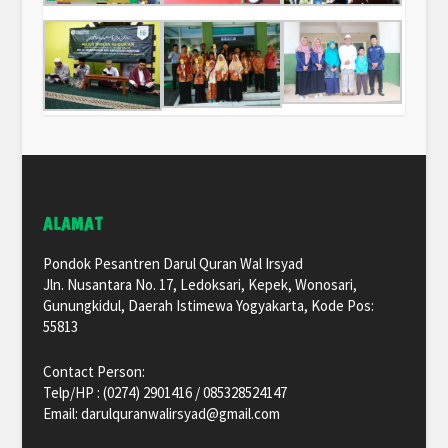
ALAMAT
Pondok Pesantren Darul Quran Wal Irsyad
Jln. Nusantara No. 17, Ledoksari, Kepek, Wonosari,
Gunungkidul, Daerah Istimewa Yogyakarta, Kode Pos:
55813
Contact Person:
Telp/HP : (0274) 2901416 / 085328524147
Email: darulquranwalirsyad@gmail.com