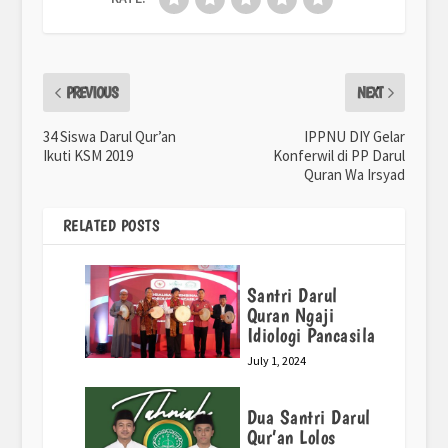
PREVIOUS
NEXT
34 Siswa Darul Qur’an
IPPNU DIY Gelar
Ikuti KSM 2019
Konferwil di PP Darul
Quran Wa Irsyad
RELATED POSTS
Santri Darul
Quran Ngaji
Idiologi Pancasila
July 1, 2024
Dua Santri Darul
Qur’an Lolos