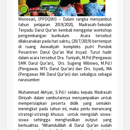
Wonosari, (PPDQWI) – Dalam rangka menyambut
tahun pelajaran 2019/2020, Madrasah-Sekolah
Terpadu Darul Qur’an kembali menggelar workshop
pengembangan kurikulum. Acara tersebut
dilaksanakan pada hari sabtu, (20/7/2019) bertempat
di ruang Awwaliyah kompleks putri Pondok
Pesantren Darul Qur’an Wal Irsyad. Turut hadir
dalam acara tersebut Dra. Tuniyah, M.Pd (Pengawas
SMK Darul Qur’an), Drs. Sugeng Wibowo, M.Pd.I
(Pengawas MTs Darul Qur’an) dan Drs. Isyadi, MA
(Pengawas MA Darul Qur’an) dan sekaligus sebagai
narasumber.
Muhammad Akhyar, S.Pd.I selaku kepala Madrasah
Diniyah dalam sambutannya menyampaikan untuk
mempersiapkan peserta didik yang semakin
meningkat pada tahun ini, maka perlu merancang
strategi-strategi khusus untuk mengolah siswa-
siswa sehingga menghasilkan output yang
berkualitas. “Alhamdulillah di Darul Qur’an sudah