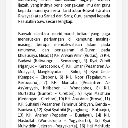
Ijazah, yang intinya berisi pengakuan ilmu dari guru
kepada muridnya serta Tarattubur-Ruwat (Urutan
Riwayat) atau Sanad dari Sang Guru sampai kepada
Rasulullah Saw. secara lengkap.
Banyak diantara murid-murid beliau yang juga
meneruskan perjuangan di kampung masing-
masing, berupa mendakwahkan Islam pada
umumnya, dan pengajaran al-Quran pada
khususnya. Misal; 1) KH. Arwani Amin (Kudus), 2) KH.
Badawi (Kaliwungu – Semarang), 3) Kyai Zuhdi
(Nganjuk – Kertosono), 4) KH. Umar (Pesantren Al-
Muayyad, Mangkuyudan – Solo), 5) Kyai Umar
(Kempek – Cirebon), 6) KH. Noor (Tegalarum –
Kertosono), 7) KH. Muntaha (Pesantren Al-
Asy’ariyyah, Kalibeber – Wonosobo), 8) KH.
Murtadha (Buntet – Cirebon), 9) Kyai Ma’shum
(Gedongan – Cirebon), 10) KH. Abu Amar (Kroya), 11)
KH. Suhaimi (Pesantren Tamrinus Shibyan, Benda –
Bumiayu), 12) Kyai Syathibi (Kyangkong – Kutoarjo),
13) KH. Anshor (Pepedan – Bumiayu), 14) KH.
Hasbullah (Wonokromo – Yogyakarta), 15) Kyai
Muhyiddin (Jejeran – Yogyakarta), 16) Haji Mahfudz