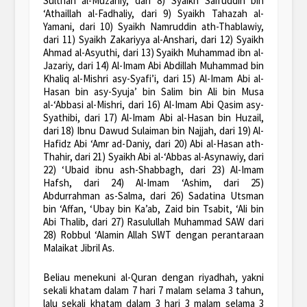
Sulthan al-Muzahiy, dari 8) Syaikh Saifuddin bin
‘Athaillah al-Fadhaliy, dari 9) Syaikh Tahazah al-
Yamani, dari 10) Syaikh Namruddin ath-Thablawiy,
dari 11) Syaikh Zakariyya al-Anshari, dari 12) Syaikh
Ahmad al-Asyuthi, dari 13) Syaikh Muhammad ibn al-
Jazariy, dari 14) Al-Imam Abi Abdillah Muhammad bin
Khaliq al-Mishri asy-Syafi’i, dari 15) Al-Imam Abi al-
Hasan bin asy-Syuja’ bin Salim bin Ali bin Musa
al-‘Abbasi al-Mishri, dari 16) Al-Imam Abi Qasim asy-
Syathibi, dari 17) Al-Imam Abi al-Hasan bin Huzail,
dari 18) Ibnu Dawud Sulaiman bin Najjah, dari 19) Al-
Hafidz Abi ‘Amr ad-Daniy, dari 20) Abi al-Hasan ath-
Thahir, dari 21) Syaikh Abi al-‘Abbas al-Asynawiy, dari
22) ‘Ubaid ibnu ash-Shabbagh, dari 23) Al-Imam
Hafsh, dari 24) Al-Imam ‘Ashim, dari 25)
Abdurrahman as-Salma, dari 26) Sadatina Utsman
bin ‘Affan, ‘Ubay bin Ka’ab, Zaid bin Tsabit, ‘Ali bin
Abi Thalib, dari 27) Rasulullah Muhammad SAW dari
28) Robbul ‘Alamin Allah SWT dengan perantaraan
Malaikat Jibril As.
Beliau menekuni al-Quran dengan riyadhah, yakni
sekali khatam dalam 7 hari 7 malam selama 3 tahun,
lalu sekali khatam dalam 3 hari 3 malam selama 3