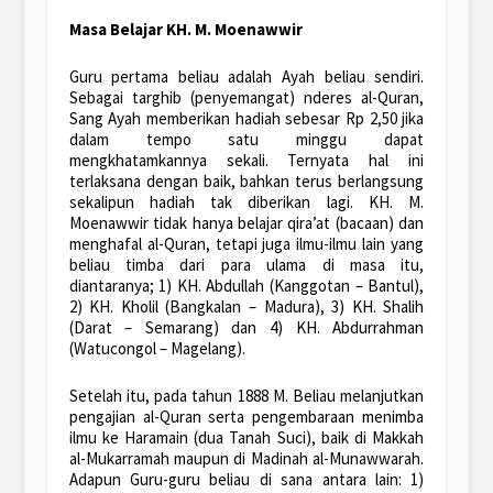
Masa Belajar KH. M. Moenawwir
Guru pertama beliau adalah Ayah beliau sendiri.
Sebagai targhib (penyemangat) nderes al-Quran,
Sang Ayah memberikan hadiah sebesar Rp 2,50 jika
dalam tempo satu minggu dapat
mengkhatamkannya sekali. Ternyata hal ini
terlaksana dengan baik, bahkan terus berlangsung
sekalipun hadiah tak diberikan lagi. KH. M.
Moenawwir tidak hanya belajar qira’at (bacaan) dan
menghafal al-Quran, tetapi juga ilmu-ilmu lain yang
beliau timba dari para ulama di masa itu,
diantaranya; 1) KH. Abdullah (Kanggotan – Bantul),
2) KH. Kholil (Bangkalan – Madura), 3) KH. Shalih
(Darat – Semarang) dan 4) KH. Abdurrahman
(Watucongol – Magelang).
Setelah itu, pada tahun 1888 M. Beliau melanjutkan
pengajian al-Quran serta pengembaraan menimba
ilmu ke Haramain (dua Tanah Suci), baik di Makkah
al-Mukarramah maupun di Madinah al-Munawwarah.
Adapun Guru-guru beliau di sana antara lain: 1)