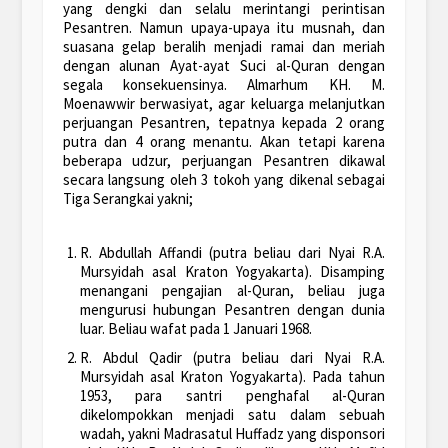
yang dengki dan selalu merintangi perintisan
Pesantren. Namun upaya-upaya itu musnah, dan
suasana gelap beralih menjadi ramai dan meriah
dengan alunan Ayat-ayat Suci al-Quran dengan
segala konsekuensinya. Almarhum KH. M.
Moenawwir berwasiyat, agar keluarga melanjutkan
perjuangan Pesantren, tepatnya kepada 2 orang
putra dan 4 orang menantu. Akan tetapi karena
beberapa udzur, perjuangan Pesantren dikawal
secara langsung oleh 3 tokoh yang dikenal sebagai
Tiga Serangkai yakni;
R. Abdullah Affandi (putra beliau dari Nyai R.A.
Mursyidah asal Kraton Yogyakarta). Disamping
menangani pengajian al-Quran, beliau juga
mengurusi hubungan Pesantren dengan dunia
luar. Beliau wafat pada 1 Januari 1968.
R. Abdul Qadir (putra beliau dari Nyai R.A.
Mursyidah asal Kraton Yogyakarta). Pada tahun
1953, para santri penghafal al-Quran
dikelompokkan menjadi satu dalam sebuah
wadah, yakni Madrasatul Huffadz yang disponsori