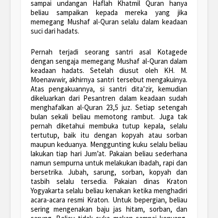
sampai undangan Haflah Khatmil Quran hanya
beliau sampaikan kepada mereka yang jika
memegang Mushaf al-Quran selalu dalam keadaan
suci dari hadats.
Pernah terjadi seorang santri asal Kotagede
dengan sengaja memegang Mushaf al-Quran dalam
keadaan hadats. Setelah diusut oleh KH. M.
Moenawwir, akhirnya santri tersebut mengakuinya.
Atas pengakuannya, si santri dita’zir, kemudian
dikeluarkan dari Pesantren dalam keadaan sudah
menghafalkan al-Quran 23,5 juz. Setiap setengah
bulan sekali beliau memotong rambut. Juga tak
pernah diketahui membuka tutup kepala, selalu
tertutup, baik itu dengan kopyah atau sorban
maupun keduanya. Menggunting kuku selalu beliau
lakukan tiap hari Jum’at. Pakaian beliau sederhana
namun sempurna untuk melakukan ibadah, rapi dan
bersetrika. Jubah, sarung, sorban, kopyah dan
tasbih selalu tersedia. Pakaian dinas Kraton
Yogyakarta selalu beliau kenakan ketika menghadiri
acara-acara resmi Kraton. Untuk bepergian, beliau
sering mengenakan baju jas hitam, sorban, dan