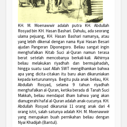
KH. M. Moenawwir adalah putra KH. Abdullah
Rosyad bin KH. Hasan Bashari. Dahulu, ada seorang
ulama pejuang, KH. Hasan Bashari namanya, atau
yang lebih dikenal dengan nama Kyai Hasan Besari
ajudan Pangeran Diponegoro. Beliau sangat ingin
menghafalkan Kitab Suci al-Quran namun terasa
berat setelah mencobanya berkali-kali. Akhirnya
beliau melakukan riyadhah dan bermujahadah,
hingga suatu saat Allah SWT mengilhamkan bahwa
apa yang dicita-citakan itu baru akan dikaruniakan
kepada keturunannya. Begitu pula anak beliau, KH.
Abdullah Rosyad, selama 9 tahun riyadhah
menghafalkan al-Quran, ketika berada di Tanah Suci
Makkah, beliau mendapat ilham bahwa yang akan
dianugerahi hafal al-Quran adalah anak-cucunya. KH.
Abdullah Rosyad dikaruniai 11 orang anak dari 4
orang istri, salah satunya adalah KH. M. Moenawwir
yang merupakan buah pernikahan beliau dengan
Nyai Khadijah (Bantul).