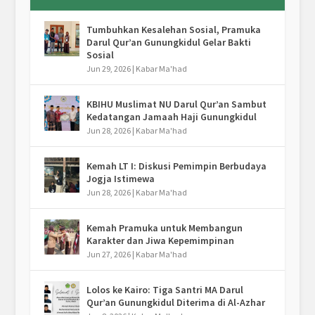
Tumbuhkan Kesalehan Sosial, Pramuka
Darul Qur’an Gunungkidul Gelar Bakti
Sosial
Jun 29, 2026
|
Kabar Ma'had
KBIHU Muslimat NU Darul Qur’an Sambut
Kedatangan Jamaah Haji Gunungkidul
Jun 28, 2026
|
Kabar Ma'had
Kemah LT I: Diskusi Pemimpin Berbudaya
Jogja Istimewa
Jun 28, 2026
|
Kabar Ma'had
Kemah Pramuka untuk Membangun
Karakter dan Jiwa Kepemimpinan
Jun 27, 2026
|
Kabar Ma'had
Lolos ke Kairo: Tiga Santri MA Darul
Qur’an Gunungkidul Diterima di Al-Azhar