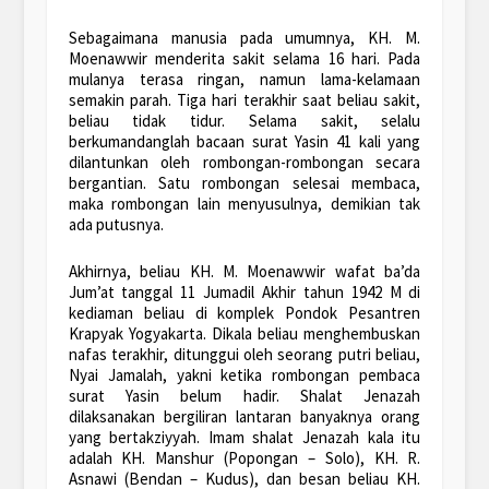
Sebagaimana manusia pada umumnya, KH. M.
Moenawwir menderita sakit selama 16 hari. Pada
mulanya terasa ringan, namun lama-kelamaan
semakin parah. Tiga hari terakhir saat beliau sakit,
beliau tidak tidur. Selama sakit, selalu
berkumandanglah bacaan surat Yasin 41 kali yang
dilantunkan oleh rombongan-rombongan secara
bergantian. Satu rombongan selesai membaca,
maka rombongan lain menyusulnya, demikian tak
ada putusnya.
Akhirnya, beliau KH. M. Moenawwir wafat ba’da
Jum’at tanggal 11 Jumadil Akhir tahun 1942 M di
kediaman beliau di komplek Pondok Pesantren
Krapyak Yogyakarta. Dikala beliau menghembuskan
nafas terakhir, ditunggui oleh seorang putri beliau,
Nyai Jamalah, yakni ketika rombongan pembaca
surat Yasin belum hadir. Shalat Jenazah
dilaksanakan bergiliran lantaran banyaknya orang
yang bertakziyyah. Imam shalat Jenazah kala itu
adalah KH. Manshur (Popongan – Solo), KH. R.
Asnawi (Bendan – Kudus), dan besan beliau KH.