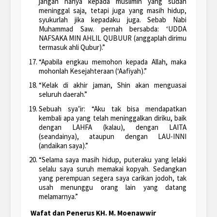
jangan hanya kepada muslimin yang sudah
meninggal saja, tetapi juga yang masih hidup,
syukurlah jika kepadaku juga. Sebab Nabi
Muhammad Saw. pernah bersabda: ‘UDDA
NAFSAKA MIN AHLIL QUBUUR (anggaplah dirimu
termasuk ahli Qubur).”
“Apabila engkau memohon kepada Allah, maka
mohonlah Kesejahteraan (‘Aafiyah).”
“Kelak di akhir jaman, Shin akan menguasai
seluruh daerah.”
Sebuah sya’ir: “Aku tak bisa mendapatkan
kembali apa yang telah meninggalkan diriku, baik
dengan LAHFA (kalau), dengan LAITA
(seandainya), ataupun dengan LAU-INNI
(andaikan saya).”
“Selama saya masih hidup, puteraku yang lelaki
selalu saya suruh memakai kopyah. Sedangkan
yang perempuan segera saya carikan jodoh, tak
usah menunggu orang lain yang datang
melamarnya.”
Wafat dan Penerus KH. M. Moenawwir