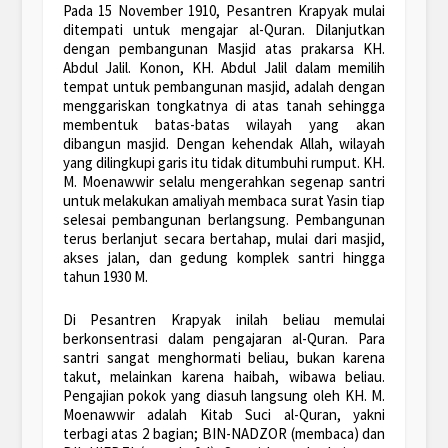
Pada 15 November 1910, Pesantren Krapyak mulai
ditempati untuk mengajar al-Quran. Dilanjutkan
dengan pembangunan Masjid atas prakarsa KH.
Abdul Jalil. Konon, KH. Abdul Jalil dalam memilih
tempat untuk pembangunan masjid, adalah dengan
menggariskan tongkatnya di atas tanah sehingga
membentuk batas-batas wilayah yang akan
dibangun masjid. Dengan kehendak Allah, wilayah
yang dilingkupi garis itu tidak ditumbuhi rumput. KH.
M. Moenawwir selalu mengerahkan segenap santri
untuk melakukan amaliyah membaca surat Yasin tiap
selesai pembangunan berlangsung. Pembangunan
terus berlanjut secara bertahap, mulai dari masjid,
akses jalan, dan gedung komplek santri hingga
tahun 1930 M.
Di Pesantren Krapyak inilah beliau memulai
berkonsentrasi dalam pengajaran al-Quran. Para
santri sangat menghormati beliau, bukan karena
takut, melainkan karena haibah, wibawa beliau.
Pengajian pokok yang diasuh langsung oleh KH. M.
Moenawwir adalah Kitab Suci al-Quran, yakni
terbagi atas 2 bagian; BIN-NADZOR (membaca) dan