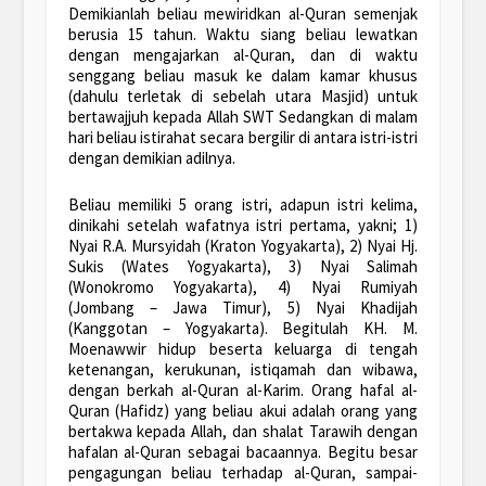
Demikianlah beliau mewiridkan al-Quran semenjak
berusia 15 tahun. Waktu siang beliau lewatkan
dengan mengajarkan al-Quran, dan di waktu
senggang beliau masuk ke dalam kamar khusus
(dahulu terletak di sebelah utara Masjid) untuk
bertawajjuh kepada Allah SWT Sedangkan di malam
hari beliau istirahat secara bergilir di antara istri-istri
dengan demikian adilnya.
Beliau memiliki 5 orang istri, adapun istri kelima,
dinikahi setelah wafatnya istri pertama, yakni; 1)
Nyai R.A. Mursyidah (Kraton Yogyakarta), 2) Nyai Hj.
Sukis (Wates Yogyakarta), 3) Nyai Salimah
(Wonokromo Yogyakarta), 4) Nyai Rumiyah
(Jombang – Jawa Timur), 5) Nyai Khadijah
(Kanggotan – Yogyakarta). Begitulah KH. M.
Moenawwir hidup beserta keluarga di tengah
ketenangan, kerukunan, istiqamah dan wibawa,
dengan berkah al-Quran al-Karim. Orang hafal al-
Quran (Hafidz) yang beliau akui adalah orang yang
bertakwa kepada Allah, dan shalat Tarawih dengan
hafalan al-Quran sebagai bacaannya. Begitu besar
pengagungan beliau terhadap al-Quran, sampai-