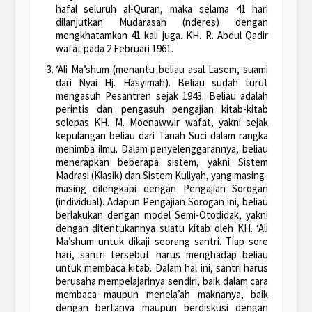
hafal seluruh al-Quran, maka selama 41 hari
dilanjutkan Mudarasah (nderes) dengan
mengkhatamkan 41 kali juga. KH. R. Abdul Qadir
wafat pada 2 Februari 1961.
‘Ali Ma’shum (menantu beliau asal Lasem, suami
dari Nyai Hj. Hasyimah). Beliau sudah turut
mengasuh Pesantren sejak 1943. Beliau adalah
perintis dan pengasuh pengajian kitab-kitab
selepas KH. M. Moenawwir wafat, yakni sejak
kepulangan beliau dari Tanah Suci dalam rangka
menimba ilmu. Dalam penyelenggarannya, beliau
menerapkan beberapa sistem, yakni Sistem
Madrasi (Klasik) dan Sistem Kuliyah, yang masing-
masing dilengkapi dengan Pengajian Sorogan
(individual). Adapun Pengajian Sorogan ini, beliau
berlakukan dengan model Semi-Otodidak, yakni
dengan ditentukannya suatu kitab oleh KH. ‘Ali
Ma’shum untuk dikaji seorang santri. Tiap sore
hari, santri tersebut harus menghadap beliau
untuk membaca kitab. Dalam hal ini, santri harus
berusaha mempelajarinya sendiri, baik dalam cara
membaca maupun menela’ah maknanya, baik
dengan bertanya maupun berdiskusi dengan