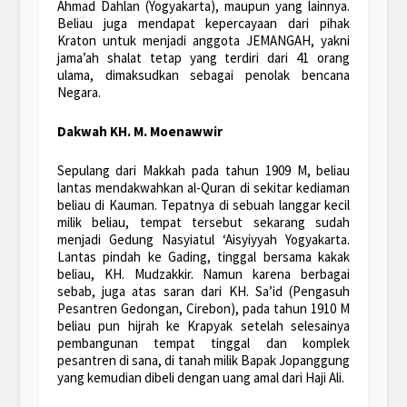
Ahmad Dahlan (Yogyakarta), maupun yang lainnya.
Beliau juga mendapat kepercayaan dari pihak
Kraton untuk menjadi anggota JEMANGAH, yakni
jama’ah shalat tetap yang terdiri dari 41 orang
ulama, dimaksudkan sebagai penolak bencana
Negara.
Dakwah KH. M. Moenawwir
Sepulang dari Makkah pada tahun 1909 M, beliau
lantas mendakwahkan al-Quran di sekitar kediaman
beliau di Kauman. Tepatnya di sebuah langgar kecil
milik beliau, tempat tersebut sekarang sudah
menjadi Gedung Nasyiatul ‘Aisyiyyah Yogyakarta.
Lantas pindah ke Gading, tinggal bersama kakak
beliau, KH. Mudzakkir. Namun karena berbagai
sebab, juga atas saran dari KH. Sa’id (Pengasuh
Pesantren Gedongan, Cirebon), pada tahun 1910 M
beliau pun hijrah ke Krapyak setelah selesainya
pembangunan tempat tinggal dan komplek
pesantren di sana, di tanah milik Bapak Jopanggung
yang kemudian dibeli dengan uang amal dari Haji Ali.