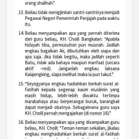
orang shalihah.”
Beliau tidak mengijinkan santri-santrinya menjadi
Pegawai Negeri Pemerintah Penjajah pada waktu
itu.
Beliau menyampaikan apa yang pernah diterima
dari guru beliau, KH. Cholil Bangkalan: “Apabila
hidayah tiba, permusuhan pun musnah. Jadilah
engkau bagaikan Air, dibutuhkan oleh siapa dan
apa saja. Jika tidak begitu, maka jadilah seperti
Batu, tidak ada bahaya maupun manfaat (secara
aktif –red). Janganlah engkau laksana
Kalajengking, siapa melihat maka ia pun takut.”
“Seyogyanya engkau hadiahkan berkah surat al-
Fatihah kepada segenap kaum muslimin yang
masih hidup, lebih-lebih diwaktu tertimpa
marabahaya atau berperangai buruk, barangkali
dapat menjadi obatnya. Sebagaimana guru saya
KH. Cholil pernah mengajarkan (di nomor 16).”
Beliau menyampaikan apa yang disampaikan guru
beliau, KH. Cholil: “Teman-teman sekalian, jikalau
engkau menghadiahkan berkah surat al-Fatihah