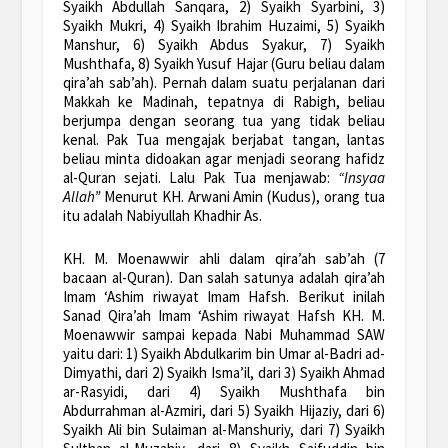
Syaikh Abdullah Sanqara, 2) Syaikh Syarbini, 3)
Syaikh Mukri, 4) Syaikh Ibrahim Huzaimi, 5) Syaikh
Manshur, 6) Syaikh Abdus Syakur, 7) Syaikh
Mushthafa, 8) Syaikh Yusuf Hajar (Guru beliau dalam
qira’ah sab’ah). Pernah dalam suatu perjalanan dari
Makkah ke Madinah, tepatnya di Rabigh, beliau
berjumpa dengan seorang tua yang tidak beliau
kenal. Pak Tua mengajak berjabat tangan, lantas
beliau minta didoakan agar menjadi seorang hafidz
al-Quran sejati. Lalu Pak Tua menjawab:
“Insyaa
Allah”
Menurut KH. Arwani Amin (Kudus), orang tua
itu adalah Nabiyullah Khadhir As.
KH. M. Moenawwir ahli dalam qira’ah sab’ah (7
bacaan al-Quran). Dan salah satunya adalah qira’ah
Imam ‘Ashim riwayat Imam Hafsh. Berikut inilah
Sanad Qira’ah Imam ‘Ashim riwayat Hafsh KH. M.
Moenawwir sampai kepada Nabi Muhammad SAW
yaitu dari: 1) Syaikh Abdulkarim bin Umar al-Badri ad-
Dimyathi, dari 2) Syaikh Isma’il, dari 3) Syaikh Ahmad
ar-Rasyidi, dari 4) Syaikh Mushthafa bin
Abdurrahman al-Azmiri, dari 5) Syaikh Hijaziy, dari 6)
Syaikh Ali bin Sulaiman al-Manshuriy, dari 7) Syaikh