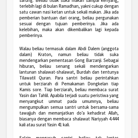
sarung. Beliau tidak suka makan sampai kenyang,
terlebih lagi di bulan Ramadhan, yakni cukup dengan
satu cawan nasi ketan untuk sekali makan. Jika ada
pemberian bantuan dari orang, beliau pergunakan
sesuai dengan tujuan pemberinya. Jika ada
kelebihan, maka akan dikembalikan lagi kepada
pemberinya.
Walau beliau termasuk dalam Abdi Dalem (anggota
dalam) Kraton, namun beliau tidak suka
mendengarkan pementasan Gong Barzanji. Sebagai
hiburan, beliau senang sekali mendengarkan
lantunan shalawat-shalawat, Burdah dan tentunya
Tilawatil Quran. Para santri beliau perintahkan
untuk berziarah di Pemakaman Dongkelan tiap
Kamis sore. Tiap berziarah, beliau membaca surat
Yasin dan Tahlil. Apabila terjadi suatu peristiwa yang
menyangkut ummat pada umumnya, beliau
mengumpulkan semua santri untuk bersama-sama
tawajjuh dan memanjatkan do’a kehadirat Allah,
biasanya dengan membaca shalawat Nariyyah 4.444
kali atau surat Yasin 41 kali.
Selain mengasuh santri, beliau tak lantas