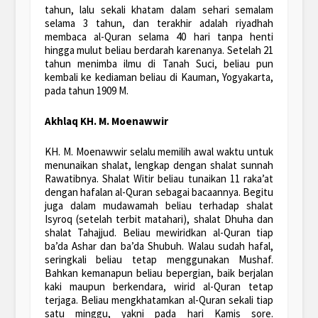
tahun, lalu sekali khatam dalam sehari semalam
selama 3 tahun, dan terakhir adalah riyadhah
membaca al-Quran selama 40 hari tanpa henti
hingga mulut beliau berdarah karenanya. Setelah 21
tahun menimba ilmu di Tanah Suci, beliau pun
kembali ke kediaman beliau di Kauman, Yogyakarta,
pada tahun 1909 M.
Akhlaq KH. M. Moenawwir
KH. M. Moenawwir selalu memilih awal waktu untuk
menunaikan shalat, lengkap dengan shalat sunnah
Rawatibnya. Shalat Witir beliau tunaikan 11 raka’at
dengan hafalan al-Quran sebagai bacaannya. Begitu
juga dalam mudawamah beliau terhadap shalat
Isyroq (setelah terbit matahari), shalat Dhuha dan
shalat Tahajjud. Beliau mewiridkan al-Quran tiap
ba’da Ashar dan ba’da Shubuh. Walau sudah hafal,
seringkali beliau tetap menggunakan Mushaf.
Bahkan kemanapun beliau bepergian, baik berjalan
kaki maupun berkendara, wirid al-Quran tetap
terjaga. Beliau mengkhatamkan al-Quran sekali tiap
satu minggu, yakni pada hari Kamis sore.