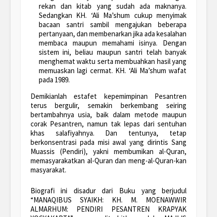
rekan dan kitab yang sudah ada maknanya.
Sedangkan KH. ‘Ali Ma’shum cukup menyimak
bacaan santri sambil mengajukan beberapa
pertanyaan, dan membenarkan jika ada kesalahan
membaca maupun memahami isinya. Dengan
sistem ini, beliau maupun santri telah banyak
menghemat waktu serta membuahkan hasil yang
memuaskan lagi cermat. KH. ‘Ali Ma’shum wafat
pada 1989.
Demikianlah estafet kepemimpinan Pesantren
terus bergulir, semakin berkembang seiring
bertambahnya usia, baik dalam metode maupun
corak Pesantren, namun tak lepas dari sentuhan
khas salafiyahnya. Dan tentunya, tetap
berkonsentrasi pada misi awal yang dirintis Sang
Muassis (Pendiri), yakni membumikan al-Quran,
memasyarakatkan al-Quran dan meng-al-Quran-kan
masyarakat.
Biografi ini disadur dari Buku yang berjudul
“MANAQIBUS SYAIKH: KH. M. MOENAWWIR
ALMARHUM: PENDIRI PESANTREN KRAPYAK