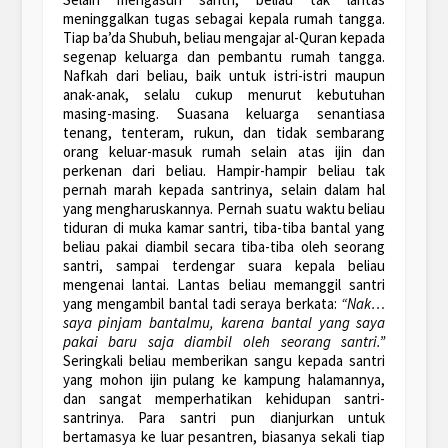
meninggalkan tugas sebagai kepala rumah tangga.
Tiap ba’da Shubuh, beliau mengajar al-Quran kepada
segenap keluarga dan pembantu rumah tangga.
Nafkah dari beliau, baik untuk istri-istri maupun
anak-anak, selalu cukup menurut kebutuhan
masing-masing. Suasana keluarga senantiasa
tenang, tenteram, rukun, dan tidak sembarang
orang keluar-masuk rumah selain atas ijin dan
perkenan dari beliau. Hampir-hampir beliau tak
pernah marah kepada santrinya, selain dalam hal
yang mengharuskannya. Pernah suatu waktu beliau
tiduran di muka kamar santri, tiba-tiba bantal yang
beliau pakai diambil secara tiba-tiba oleh seorang
santri, sampai terdengar suara kepala beliau
mengenai lantai. Lantas beliau memanggil santri
yang mengambil bantal tadi seraya berkata:
“Nak…
saya pinjam bantalmu, karena bantal yang saya
pakai baru saja diambil oleh seorang santri.”
Seringkali beliau memberikan sangu kepada santri
yang mohon ijin pulang ke kampung halamannya,
dan sangat memperhatikan kehidupan santri-
santrinya. Para santri pun dianjurkan untuk
bertamasya ke luar pesantren, biasanya sekali tiap