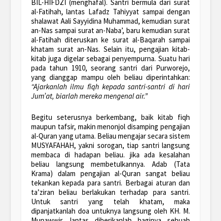
BIL-HIFDZI (menghafal). Santri bermula dari surat
al-Fatihah, lantas Lafadz Tahiyyat sampai dengan
shalawat Aali Sayyidina Muhammad, kemudian surat
an-Nas sampai surat an-Naba’, baru kemudian surat
al-Fatihah diteruskan ke surat al-Baqarah sampai
khatam surat an-Nas. Selain itu, pengajian kitab-
kitab juga digelar sebagai penyempurna. Suatu hari
pada tahun 1910, seorang santri dari Purworejo,
yang dianggap mampu oleh beliau diperintahkan:
“Ajarkanlah ilmu fiqh kepada santri-santri di hari
Jum’at, biarlah mereka mengenal air.”
Begitu seterusnya berkembang, baik kitab fiqh
maupun tafsir, makin menonjol disamping pengajian
al-Quran yang utama. Beliau mengajar secara sistem
MUSYAFAHAH, yakni sorogan, tiap santri langsung
membaca di hadapan beliau. jika ada kesalahan
beliau langsung membetulkannya. Adab (Tata
Krama) dalam pengajian al-Quran sangat beliau
tekankan kepada para santri. Berbagai aturan dan
ta’ziran beliau berlakukan terhadap para santri.
Untuk santri yang telah khatam, maka
dipanjatkanlah doa untuknya langsung oleh KH. M.
Munawwir, lantas diberikanlah baginya sebuah