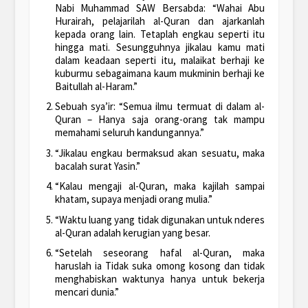
Nabi Muhammad SAW Bersabda: “Wahai Abu
Hurairah, pelajarilah al-Quran dan ajarkanlah
kepada orang lain. Tetaplah engkau seperti itu
hingga mati. Sesungguhnya jikalau kamu mati
dalam keadaan seperti itu, malaikat berhaji ke
kuburmu sebagaimana kaum mukminin berhaji ke
Baitullah al-Haram.”
Sebuah sya’ir: “Semua ilmu termuat di dalam al-
Quran – Hanya saja orang-orang tak mampu
memahami seluruh kandungannya.”
“Jikalau engkau bermaksud akan sesuatu, maka
bacalah surat Yasin.”
“Kalau mengaji al-Quran, maka kajilah sampai
khatam, supaya menjadi orang mulia.”
“Waktu luang yang tidak digunakan untuk nderes
al-Quran adalah kerugian yang besar.
“Setelah seseorang hafal al-Quran, maka
haruslah ia Tidak suka omong kosong dan tidak
menghabiskan waktunya hanya untuk bekerja
mencari dunia.”