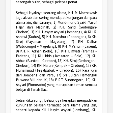
setengah bulan, sebagai pelepas penat.
Sebagai layaknya seorang ulama, KH. M. Moenawwir
juga akrab dan sering mendapat kunjungan dari para
ulama lain, diantaranya; 1) Murid-murid Syaikh Yusuf
Hajar dari Madinah, 2) KH. Sa’id (Gedongan-
Cirebon), 3) KH. Hasyim Asy’ari (Jombang), 4) KH. R.
Asnawi (Kudus), 5) KH. Manshur (Popongan), 6) KH.
Siroj (Payaman – Magelang), 7) KH. Dalhar
(Watucongol – Magelang), 8) KH. Ma’shum (Lasem),
9) KH. R. Adnan (Solo), 10) KH. Dimyati (Tremas –
Pacitan), 11) KH. Idris (Jamsaren – Solo), 12) KH.
Abbas (Buntet – Cirebon), 13) KH. Siroj (Gedongan –
Cirebon), 14) KH. Harun (Kempek – Cirebon), 15) KH.
Muhammad (Tegalgubuk – Cirebon), 16) Para Kyai
dari Jombang dan Pare, 17) Sri Sultan Hamengku
Buwono VIII dan IX, 18) B.R.T. Suronegoro, 19) KH.
Asy’ari (Wonosobo) yang merupakan teman semasa
belajar di Tanah Suci.
Selain dikunjungi, beliau juga kerapkali mengadakan
kunjungan balasan terhadap para ulama yang lain,
seperti kepada KH. Hasyim Asy’ari (Jombang), KH.