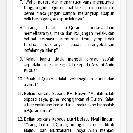
“Wahai putera dan menantuku yang mempunyai
tanggungan al-Quran, apabila kalian belum lancar
benar maka jangan sampai merangkap apapun
baik berdagang ataupun lainnya.”
“Orang hafal al-Quran berkewajiban
memeliharanya, maka dari itu jangan melakukan
hal-hal -termasuk menuntut ilmu- yang tidak
fardhu, sekiranya dapat menyebabkan
hafalannya hilang.”
“Kalau kamu tidak mengaji qira’at sab’ah
kepadaku, maka mengajilah kepada Arwani Amin
Kudus.”
“Buah al-Quran adalah kebahagiaan dunia dan
akhirat.”
Beliau berkata kepada KH. Basyir: “Marilah uzlah
seperti saya, guna mengajarkan al-Quran. Kalau
kita memikirkan harta dunia, maka akan binasalah
al-Quran nanti.”
Beliau berkata kepada putri beliau, Nyai Hindun:
“Orang hafal al-Quran, mengamalkan isi kitab
Majmu’ dan Mudzakarat, insya Allah menjadi