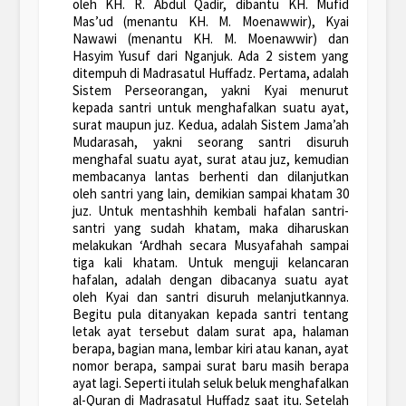
oleh KH. R. Abdul Qadir, dibantu KH. Mufid
Mas’ud (menantu KH. M. Moenawwir), Kyai
Nawawi (menantu KH. M. Moenawwir) dan
Hasyim Yusuf dari Nganjuk. Ada 2 sistem yang
ditempuh di Madrasatul Huffadz. Pertama, adalah
Sistem Perseorangan, yakni Kyai menurut
kepada santri untuk menghafalkan suatu ayat,
surat maupun juz. Kedua, adalah Sistem Jama’ah
Mudarasah, yakni seorang santri disuruh
menghafal suatu ayat, surat atau juz, kemudian
membacanya lantas berhenti dan dilanjutkan
oleh santri yang lain, demikian sampai khatam 30
juz. Untuk mentashhih kembali hafalan santri-
santri yang sudah khatam, maka diharuskan
melakukan ‘Ardhah secara Musyafahah sampai
tiga kali khatam. Untuk menguji kelancaran
hafalan, adalah dengan dibacanya suatu ayat
oleh Kyai dan santri disuruh melanjutkannya.
Begitu pula ditanyakan kepada santri tentang
letak ayat tersebut dalam surat apa, halaman
berapa, bagian mana, lembar kiri atau kanan, ayat
nomor berapa, sampai surat baru masih berapa
ayat lagi. Seperti itulah seluk beluk menghafalkan
al-Quran di Madrasatul Huffadz saat itu. Setelah