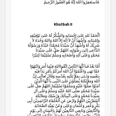
فَاستَغفِرُوا اللهَ إنَّهُ هُوَ الغَفُورُ الرَّحِيمُ.
Khutbah II
اَلْحَمْدُ للهِ عَلىَ إِحْسَانِهِ وَالشُّكْرُ لَهُ عَلىَ تَوْفِيْقِهِ
وَاِمْتِنَانِهِ. وَأَشْهَدُ أَنْ لاَ اِلَهَ إِلاَّ اللهُ وَاللهُ وَحْدَهُ لاَ
شَرِيْكَ لَهُ وَأَشْهَدُ أنَّ سَيِّدَنَا مُحَمَّدًا عَبْدُهُ وَرَسُوْلُهُ
الدَّاعِى إلىَ رِضْوَانِهِ. اللهُمَّ صَلِّ عَلَى سَيِّدِنَا
مُحَمَّدٍ وَعَلَى اَلِهِ وَأَصْحَابِهِ وَسَلِّمْ تَسْلِيْمًا كِثيْرًا
أَمَّا بَعْدُ فَياَ اَيُّهَا النَّاسُ اِتَّقُوااللهَ فِيْمَا أَمَرَ وَانْتَهُوْا
عَمَّا نَهَى وَاعْلَمُوْا أَنَّ اللهَ أَمَرَكُمْ بِأَمْرٍ بَدَأَ فِيْهِ
بِنَفْسِهِ وَثَـنَى بِمَلآ ئِكَتِهِ بِقُدْسِهِ وَقَالَ تَعاَلَى إِنَّ
اللهَ وَمَلآئِكَتَهُ يُصَلُّوْنَ عَلىَ النَّبِى يآ اَيُّهَا الَّذِيْنَ
آمَنُوْا صَلُّوْا عَلَيْهِ وَسَلِّمُوْا تَسْلِيْمًا. اللهُمَّ صَلِّ عَلَى
سَيِّدِنَا مُحَمَّدٍ صَلَّى اللهُ عَلَيْهِ وَسَلِّمْ وَعَلَى آلِ
سَيِّدِناَ مُحَمَّدٍ وَعَلَى اَنْبِيآئِكَ وَرُسُلِكَ وَمَلآئِكَةِ
اْلمُقَرَّبِيْنَ اللّهُمَّ وَارْضَ عَنِ اْلخُلَفَاءِ الرَّاشِدِيْنَ أَبِى
بَكْرٍ وَعُمَر وَعُثْمَان وَعَلِى وَعَنْ بَقِيَّةِ الصَّحَابَةِ
وَالتَّابِعِيْنَ وَتَابِعِي التَّابِعِيْنَ لَهُمْ بِاِحْسَانٍ اِلَى يَوْمِ
الدِّيْنِ وَارْضَ عَنَّا مَعَهُمْ بِرَحْمَتِكَ يَا أَرْحَمَ الرَّاحِمِيْنَ