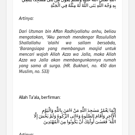
بِهِ وَجْهَ اللَّهِ بَنَى اللَّهُ لَهُ مِثْلَهُ فِي الْجَنَّةِ
Artinya:
Dari Utsman bin Affan Radhiyallahu anhu, beliau
mengatakan, “Aku pernah mendengar Rasulullah
Shallallahu ‘alaihi wa sallam bersabda,
‘Barangsiapa yang membangun masjid untuk
mencari wajah Allah Azza wa Jalla, maka Allah
Azza wa Jalla akan membangunkannya rumah
yang sama di surga. (HR. Bukhari, no. 450 dan
Muslim, no. 533)
Allah Ta’ala, berfirman:
إِنَّمَا يَعْمُرُ مَسٰجِدَ اللَّهِ مَنْ ءَامَنَ بِاللَّهِ وَالْيَوْمِ
الْأَاخِرِ وَأَقَامَ الصَّلٰوةَ وَءَاتَى الزَّكٰوةَ وَلَمْ يَخْشَ إِلَّا
اللَّهَ ۖ فَعَسٰىٓ أُولٰٓئِكَ أَنْ يَكُونُوا مِنَ الْمُهْتَدِينَ
Artinya: