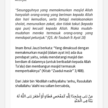
“Sesungguhnya yang memakmurkan masjid Allah
hanyalah orang-orang yang beriman kepada Allah
dan hari kemudian, serta (tetap) melaksanakan
sholat, menunaikan zakat, dan tidak takut (kepada
apa pun) kecuali kepada Allah. Maka mudah-
mudahan mereka termasuk orang-orang yang
mendapat petunjuk.” (QS. At-Taubah 9: Ayat 18)
Imam Ibnul Jauzi berkata: “Yang dimaksud dengan
memakmurkan masjid (dalam ayat ini) ada dua
pendapat yaitu, selalu mendatangi masjid dan
berdiam di dalamnya (untuk beribadah kepada Allah
Ta’ala) dan membangun masjid termasuk
memperbaikinya” (Kitab “Zaadul masiir” 3/408).
Dari Jabir bin ‘Abdillah radhiyallahu ‘anhu, Rasulullah
shallallahu ‘alaihi wa sallam bersabda,
مَنْ بَنَى مَسْجِدًا لِلَّهِ كَمَفْحَصِ قَطَاةٍ أَوْ أَصْغَرَ بَنَى اللَّهُ لَهُ
بَيْتًا فِى الْجَنَّةِ