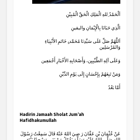
اَلْحَمْدُ ِللهِ الْمَلِكِ الْحَقِّ الْمُبِيْنِ
الَّذِي حَبَانَا بِالْإِيْمَانِ واليقينِ
اَللَّهُمَّ صَلِّ عَلَى سَيِّدِنَا مُحَمَّد،ٍ خَاتَمِ الأَنْبِيَاءِ
وَالمُرْسَلِين
وَعَلَى آلِهِ الطَّيِّبِيِن، وَأَصْحَابِهِ الأَخْيَارِ أَجْمَعِين
وَمَنْ تَبِعَهُمْ بِإِحْسَانٍ إِلَى يَوْمِ الدِّيْنِ
أَمَّا بَعْدُ
Hadirin Jamaah Sholat Jum’ah
Hafidhakumullah
عَنْ عُثْمَانَ بْنِ عَفَّانَ رَ ضِيَ اللهُ عَنْهُ قَالَ سَمِعْتُ رَسُوْلَ
اللهِ صَلَّى اللهُ عَلَيْهِ وَسَلّمَ يَقُوْلُ مَنْ بَنَى مَسْجِدًا يَبْتَغِي