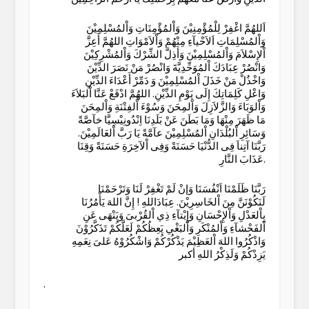
اَللهُمَّ اغْفِرْ لِلْمُؤْمِنِيْنَ وَاْلمُؤْمِنَاتِ وَاْلمُسْلِمِيْنَ
وَاْلمُسْلِمَاتِ اَلاَحْيآءِ مِنْهُمْ وَاْلاَمْوَاتِ اللهُمَّ أَعِزَّ
اْلإِسْلاَمَ وَاْلمُسْلِمِيْنَ وَأَذِلَّ الشِّرْكَ وَاْلمُشْرِكِيْنَ
وَانْصُرْ عِبَادَكَ اْلمُوَحِّدِيَّةَ وَانْصُرْ مَنْ نَصَرَ الدِّيْنَ
وَاخْذُلْ مَنْ خَذَلَ اْلمُسْلِمِيْنَ وَ دَمِّرْ أَعْدَاءَ الدِّيْنِ
وَاعْلِ كَلِمَاتِكَ إِلَى يَوْمِ الدِّيْنِ. اللهُمَّ ادْفَعْ عَنَّا اْلبَلاَءَ
وَاْلوَبَاءَ وَالزَّلاَزِلَ وَاْلمِحَنَ وَسُوْءَ اْلفِتْنَةِ وَاْلمِحَنَ
مَا ظَهَرَ مِنْهَا وَمَا بَطَنَ عَنْ بَلَدِنَا اِنْدُونِيْسِيَّا خآصَّةً
وَسَائِرِ اْلبُلْدَانِ اْلمُسْلِمِيْنَ عآمَّةً يَا رَبَّ اْلعَالَمِيْنَ.
رَبَّنَا آتِناَ فِى الدُّنْيَا حَسَنَةً وَفِى اْلآخِرَةِ حَسَنَةً وَقِنَا
عَذَابَ النَّارِ.
رَبَّنَا ظَلَمْنَا اَنْفُسَنَا وَإنْ لَمْ تَغْفِرْ لَنَا وَتَرْحَمْنَا
لَنَكُوْنَنَّ مِنَ اْلخَاسِرِيْنَ. عِبَادَاللهِ ! إِنَّ اللهَ يَأْمُرُنَا
بِاْلعَدْلِ وَاْلإِحْسَانِ وَإِيْتآءِ ذِي اْلقُرْبىَ وَيَنْهَى عَنِ
اْلفَحْشآءِ وَاْلمُنْكَرِ وَاْلبَغْي يَعِظُكُمْ لَعَلَّكُمْ تَذَكَّرُوْنَ
وَاذْكُرُوا اللهَ اْلعَظِيْمَ يَذْكُرْكُمْ وَاشْكُرُوْهُ عَلىَ نِعَمِهِ
يَزِدْكُمْ وَلَذِكْرُ اللهِ أكبر
.