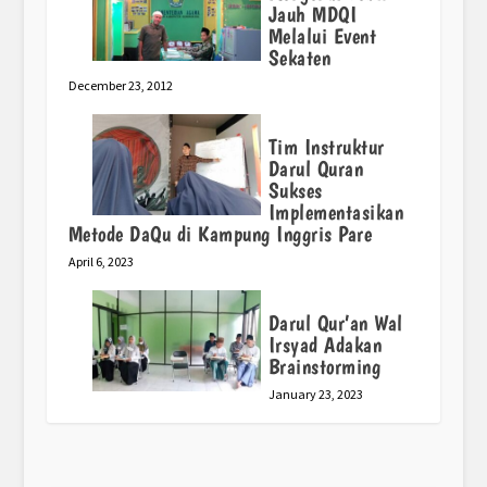
Jauh MDQI
Melalui Event
Sekaten
December 23, 2012
Tim Instruktur
Darul Quran
Sukses
Implementasikan
Metode DaQu di Kampung Inggris Pare
April 6, 2023
Darul Qur’an Wal
Irsyad Adakan
Brainstorming
January 23, 2023