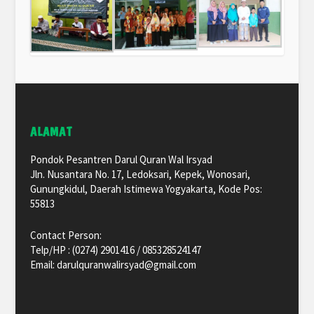
ALAMAT
Pondok Pesantren Darul Quran Wal Irsyad
Jln. Nusantara No. 17, Ledoksari, Kepek, Wonosari,
Gunungkidul, Daerah Istimewa Yogyakarta, Kode Pos:
55813
Contact Person:
Telp/HP : (0274) 2901416 / 085328524147
Email: darulquranwalirsyad@gmail.com