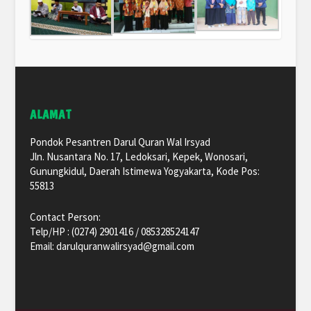
ALAMAT
Pondok Pesantren Darul Quran Wal Irsyad
Jln. Nusantara No. 17, Ledoksari, Kepek, Wonosari,
Gunungkidul, Daerah Istimewa Yogyakarta, Kode Pos:
55813
Contact Person:
Telp/HP : (0274) 2901416 / 085328524147
Email: darulquranwalirsyad@gmail.com