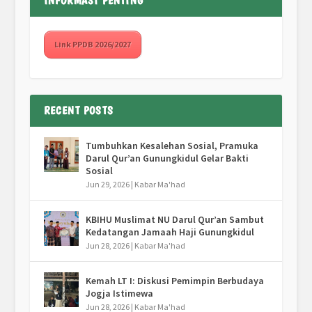
INFORMASI PENTING
Link PPDB 2026/2027
RECENT POSTS
Tumbuhkan Kesalehan Sosial, Pramuka
Darul Qur’an Gunungkidul Gelar Bakti
Sosial
Jun 29, 2026
|
Kabar Ma'had
KBIHU Muslimat NU Darul Qur’an Sambut
Kedatangan Jamaah Haji Gunungkidul
Jun 28, 2026
|
Kabar Ma'had
Kemah LT I: Diskusi Pemimpin Berbudaya
Jogja Istimewa
Jun 28, 2026
|
Kabar Ma'had