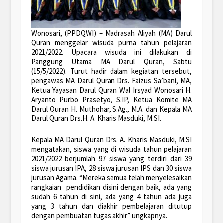
Wonosari, (PPDQWI) – Madrasah Aliyah (MA) Darul
Quran menggelar wisuda purna tahun pelajaran
2021/2022. Upacara wisuda ini dilakukan di
Panggung Utama MA Darul Quran, Sabtu
(15/5/2022). Turut hadir dalam kegiatan tersebut,
pengawas MA Darul Quran Drs. Faizus Sa’bani, MA,
Ketua Yayasan Darul Quran Wal Irsyad Wonosari H.
Aryanto Purbo Prasetyo, S.IP, Ketua Komite MA
Darul Quran H. Muthohar, S.Ag., M.A. dan Kepala MA
Darul Quran Drs.H. A. Kharis Masduki, M.SI.
Kepala MA Darul Quran Drs. A. Kharis Masduki, M.SI
mengatakan, siswa yang di wisuda tahun pelajaran
2021/2022 berjumlah 97 siswa yang terdiri dari 39
siswa jurusan IPA, 28 siswa jurusan IPS dan 30 siswa
jurusan Agama. “Mereka semua telah menyelesaikan
rangkaian pendidikan disini dengan baik, ada yang
sudah 6 tahun di sini, ada yang 4 tahun ada juga
yang 3 tahun dan diakhir pembelajaran ditutup
dengan pembuatan tugas akhir” ungkapnya.