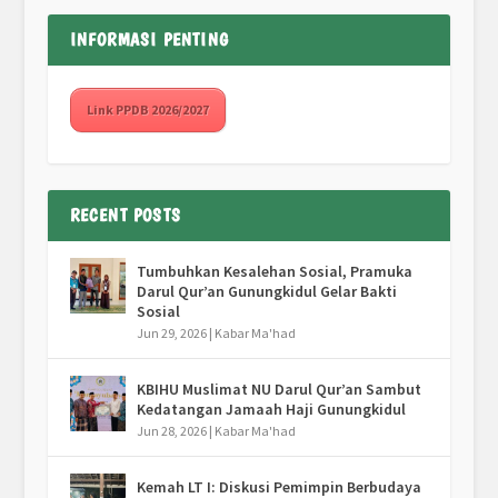
INFORMASI PENTING
Link PPDB 2026/2027
RECENT POSTS
Tumbuhkan Kesalehan Sosial, Pramuka
Darul Qur’an Gunungkidul Gelar Bakti
Sosial
Jun 29, 2026
|
Kabar Ma'had
KBIHU Muslimat NU Darul Qur’an Sambut
Kedatangan Jamaah Haji Gunungkidul
Jun 28, 2026
|
Kabar Ma'had
Kemah LT I: Diskusi Pemimpin Berbudaya