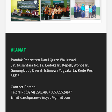
ALAMAT
Pondok Pesantren Darul Quran Wal Irsyad
Jln. Nusantara No. 17, Ledoksari, Kepek, Wonosari,
Gunungkidul, Daerah Istimewa Yogyakarta, Kode Pos:
55813
Contact Person:
Telp/HP : (0274) 2901416 / 085328524147
Email: darulquranwalirsyad@gmail.com