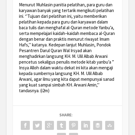
Menurut Muhlasin panitia pelatihan, para guru dan
karyawan banyak yang tertarik mengikuti pelatihan
ini. ‘’Tujuan dari pelatihan ini, yaitu memberikan
pelatihan kepada para guru dan karyawan dalam
baca tulis dan menghafal al-Quran metode Yanbu’a,
serta mempelajari kaidah–kaidah membaca al-Quran
dengan benar dan praktis menurut riwayat Imam
Hafs,’’ katanya. Kedepan lanjut Muhlasin, Pondok
Pesantren Darul Quran Wal Irsyad akan
menghadirkan langsung KH. M. Ulil Albab Arwani
pencetus sekaligus penulis metode kitab yanbu’a ”
Insya Alloh dalam waktu dekat ini kita akan mengaji
kepada sumbernya langsung KH. M. Ulil Albab
Arwani, agar ilmu yang kita dapat mempunyai sanad
yang kuat sampai simbah KH. Arwani Amin,’’
tandasnya. (i2m)
SHARE: