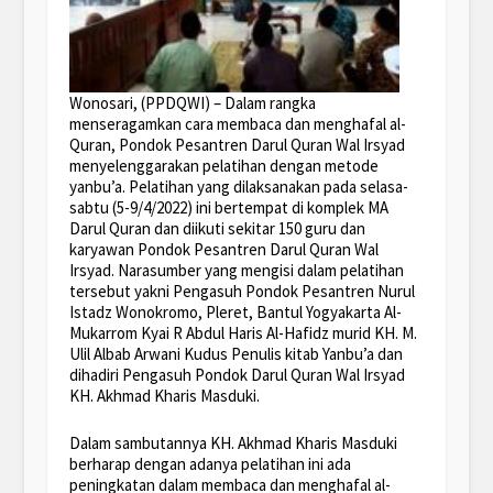
Wonosari, (PPDQWI) – Dalam rangka
menseragamkan cara membaca dan menghafal al-
Quran, Pondok Pesantren Darul Quran Wal Irsyad
menyelenggarakan pelatihan dengan metode
yanbu’a. Pelatihan yang dilaksanakan pada selasa-
sabtu (5-9/4/2022) ini bertempat di komplek MA
Darul Quran dan diikuti sekitar 150 guru dan
karyawan Pondok Pesantren Darul Quran Wal
Irsyad. Narasumber yang mengisi dalam pelatihan
tersebut yakni Pengasuh Pondok Pesantren Nurul
Istadz Wonokromo, Pleret, Bantul Yogyakarta Al-
Mukarrom Kyai R Abdul Haris Al-Hafidz murid KH. M.
Ulil Albab Arwani Kudus Penulis kitab Yanbu’a dan
dihadiri Pengasuh Pondok Darul Quran Wal Irsyad
KH. Akhmad Kharis Masduki.
Dalam sambutannya KH. Akhmad Kharis Masduki
berharap dengan adanya pelatihan ini ada
peningkatan dalam membaca dan menghafal al-