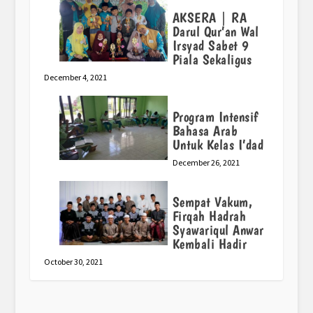
AKSERA | RA
Darul Qur’an Wal
Irsyad Sabet 9
Piala Sekaligus
December 4, 2021
Program Intensif
Bahasa Arab
Untuk Kelas I’dad
December 26, 2021
Sempat Vakum,
Firqah Hadrah
Syawariqul Anwar
Kembali Hadir
October 30, 2021