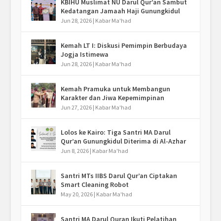
KBIHU Muslimat NU Darul Qur’an Sambut
Kedatangan Jamaah Haji Gunungkidul
Jun 28, 2026
|
Kabar Ma'had
Kemah LT I: Diskusi Pemimpin Berbudaya
Jogja Istimewa
Jun 28, 2026
|
Kabar Ma'had
Kemah Pramuka untuk Membangun
Karakter dan Jiwa Kepemimpinan
Jun 27, 2026
|
Kabar Ma'had
Lolos ke Kairo: Tiga Santri MA Darul
Qur’an Gunungkidul Diterima di Al-Azhar
Jun 8, 2026
|
Kabar Ma'had
Santri MTs IIBS Darul Qur’an Ciptakan
Smart Cleaning Robot
May 20, 2026
|
Kabar Ma'had
Santri MA Darul Quran Ikuti Pelatihan