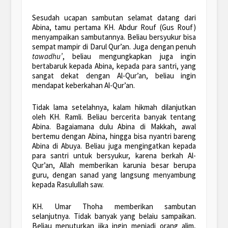
Sesudah ucapan sambutan selamat datang dari
Abina, tamu pertama KH. Abdur Rouf (Gus Rouf)
menyampaikan sambutannya. Beliau bersyukur bisa
sempat mampir di Darul Qur’an. Juga dengan penuh
tawadhu’
, beliau mengungkapkan juga ingin
bertabaruk kepada Abina, kepada para santri, yang
sangat dekat dengan Al-Qur’an, beliau ingin
mendapat keberkahan Al-Qur’an.
Tidak lama setelahnya, kalam hikmah dilanjutkan
oleh KH. Ramli. Beliau bercerita banyak tentang
Abina. Bagaiamana dulu Abina di Makkah, awal
bertemu dengan Abina, hingga bisa nyantri bareng
Abina di Abuya. Beliau juga mengingatkan kepada
para santri untuk bersyukur, karena berkah Al-
Qur’an, Allah memberikan karunia besar berupa
guru, dengan sanad yang langsung menyambung
kepada Rasulullah saw.
KH. Umar Thoha memberikan sambutan
selanjutnya. Tidak banyak yang belaiu sampaikan.
Beliau menuturkan jika ingin menjadi orang alim,