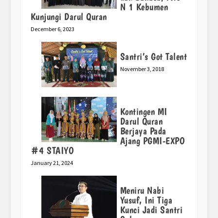
N 1 Kebumen
Kunjungi Darul Quran
December 6, 2023
Santri’s Got Talent
November 3, 2018
Kontingen MI
Darul Quran
Berjaya Pada
Ajang PGMI-EXPO
#4 STAIYO
January 21, 2024
Meniru Nabi
Yusuf, Ini Tiga
Kunci Jadi Santri