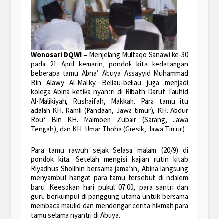
Wonosari DQWI –
Menjelang Multaqo Sanawi ke-30
pada 21 April kemarin, pondok kita kedatangan
beberapa tamu Abna’ Abuya Assayyid Muhammad
Bin Alawy Al-Maliky. Beliau-beliau juga menjadi
kolega Abina ketika nyantri di Ribath Darut Tauhid
Al-Malikiyah, Rushaifah, Makkah. Para tamu itu
adalah KH. Ramli (Pandaan, Jawa timur), KH. Abdur
Rouf Bin KH. Maimoen Zubair (Sarang, Jawa
Tengah), dan KH. Umar Thoha (Gresik, Jawa Timur).
Para tamu rawuh sejak Selasa malam (20/9) di
pondok kita. Setelah mengisi kajian rutin kitab
Riyadhus Sholihin bersama jama’ah, Abina langsung
menyambut hangat para tamu tersebut di ndalem
baru. Keesokan hari pukul 07.00, para santri dan
guru berkumpul di panggung utama untuk bersama
membaca maulid dan mendengar cerita hikmah para
tamu selama nyantri di Abuya.