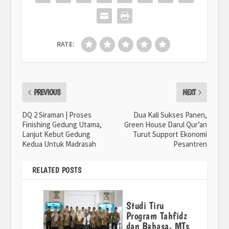
RATE:
PREVIOUS
NEXT
DQ 2 Siraman | Proses
Dua Kali Sukses Panen,
Finishing Gedung Utama,
Green House Darul Qur’an
Lanjut Kebut Gedung
Turut Support Ekonomi
Kedua Untuk Madrasah
Pesantren
RELATED POSTS
Studi Tiru
Program Tahfidz
dan Bahasa, MTs