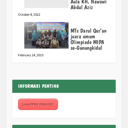
Aula KH. Nawawi
Abdul Aziz
October 8, 2022
MTs Darul Qur’an
juara umum
Olimpiade MIPA
se-Gunungkidul
February 24, 2015
INFORMASI PENTING
Link PPDB 2026/2027