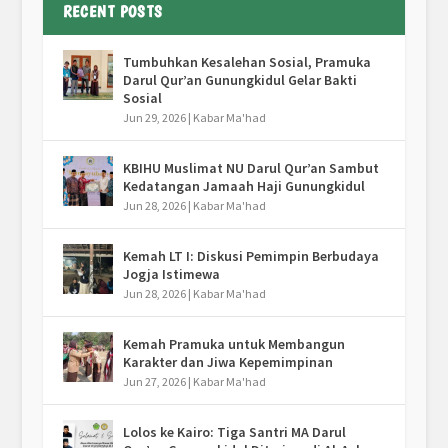
RECENT POSTS
Tumbuhkan Kesalehan Sosial, Pramuka
Darul Qur’an Gunungkidul Gelar Bakti
Sosial
Jun 29, 2026
|
Kabar Ma'had
KBIHU Muslimat NU Darul Qur’an Sambut
Kedatangan Jamaah Haji Gunungkidul
Jun 28, 2026
|
Kabar Ma'had
Kemah LT I: Diskusi Pemimpin Berbudaya
Jogja Istimewa
Jun 28, 2026
|
Kabar Ma'had
Kemah Pramuka untuk Membangun
Karakter dan Jiwa Kepemimpinan
Jun 27, 2026
|
Kabar Ma'had
Lolos ke Kairo: Tiga Santri MA Darul