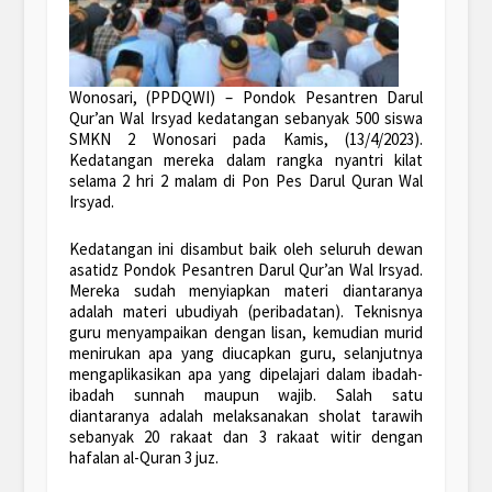
Wonosari, (PPDQWI) – Pondok Pesantren Darul
Qur’an Wal Irsyad kedatangan sebanyak 500 siswa
SMKN 2 Wonosari pada Kamis, (13/4/2023).
Kedatangan mereka dalam rangka nyantri kilat
selama 2 hri 2 malam di Pon Pes Darul Quran Wal
Irsyad.
Kedatangan ini disambut baik oleh seluruh dewan
asatidz Pondok Pesantren Darul Qur’an Wal Irsyad.
Mereka sudah menyiapkan materi diantaranya
adalah materi ubudiyah (peribadatan). Teknisnya
guru menyampaikan dengan lisan, kemudian murid
menirukan apa yang diucapkan guru, selanjutnya
mengaplikasikan apa yang dipelajari dalam ibadah-
ibadah sunnah maupun wajib. Salah satu
diantaranya adalah melaksanakan sholat tarawih
sebanyak 20 rakaat dan 3 rakaat witir dengan
hafalan al-Quran 3 juz.