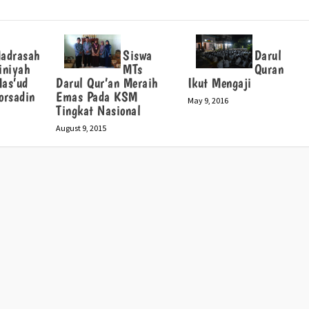
adrasah
Siswa
Darul
iniyah
MTs
Quran
Mas’ud
Darul Qur’an Meraih
Ikut Mengaji
orsadin
Emas Pada KSM
May 9, 2016
Tingkat Nasional
August 9, 2015