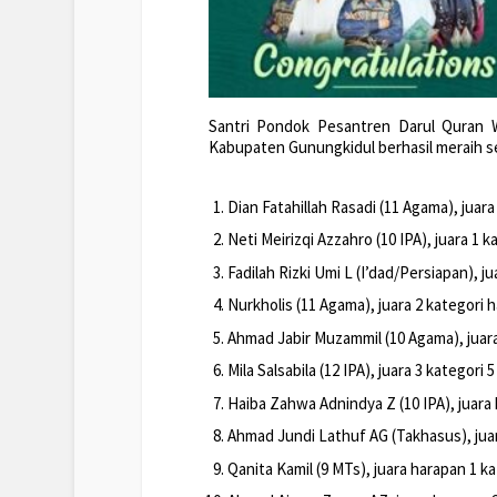
Santri Pondok Pesantren Darul Quran Wa
Kabupaten Gunungkidul berhasil meraih se
Dian Fatahillah Rasadi (11 Agama), juara
Neti Meirizqi Azzahro (10 IPA), juara 1 k
Fadilah Rizki Umi L (I’dad/Persiapan), ju
Nurkholis (11 Agama), juara 2 kategori 
Ahmad Jabir Muzammil (10 Agama), juara 
Mila Salsabila (12 IPA), juara 3 kategori 
Haiba Zahwa Adnindya Z (10 IPA), juara 
Ahmad Jundi Lathuf AG (Takhasus), juar
Qanita Kamil (9 MTs), juara harapan 1 ka