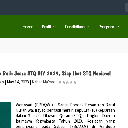
Home
Profil
Pendidikan
Program
n Raih Juara STQ DIY 2023, Siap Ikut STQ Nasional
ran
|
May 14, 2023
|
Kabar Ma'had
|
Wonosari, (PPDQWI) – Santri Pondok Pesantren Darul
Quran Wal Irsyad berhasil meraih sepuluh (10) kejuaraan
dalam Seleksi Tilawatil Quran (STQ) Tingkat Daerah
Istimewa Yogyakarta Tahun 2023. Kegiatan yang
berlangsung pada Sabtu (13/5/2023) di Pendopo