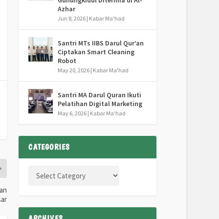
Gunungkidul Diterima di Al-
Azhar
Jun 8, 2026
|
Kabar Ma'had
Santri MTs IIBS Darul Qur’an
Ciptakan Smart Cleaning
Robot
May 20, 2026
|
Kabar Ma'had
Santri MA Darul Quran Ikuti
Pelatihan Digital Marketing
May 6, 2026
|
Kabar Ma'had
CATEGORIES
’an
sar
ARCHIVES