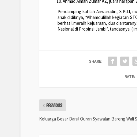
Ahmad Aiman Zumar AZ, juara harapan 2 
Pendamping kafilah Anwarudin, S.Pd.I, m
anak didiknya, “Alhamdulillah kegiatan STQ
berhasil meraih kejuaraan, dua diantarany
Nasional di Propinsi Jambi”, tandasnya. (ii
SHARE:
RATE:
PREVIOUS
Keluarga Besar Darul Quran Syawalan Bareng Wali S