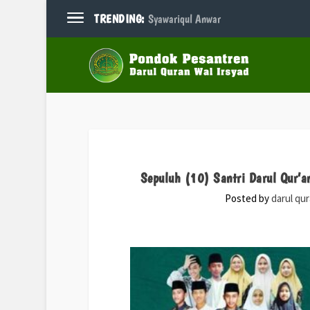
TRENDING:
Syawariqul Anwar
Sepuluh (10) Santri Darul Qur’a
Posted by
darul qu