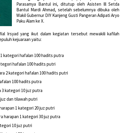
Parasamya Bantul ini, ditutup oleh Asisten lll Setda
Bantul Mardi Ahmad, setelah sebelumnya dibuka oleh
Wakil Gubernur DIY Kanjeng Gusti Pangeran Adipati Aryo
Paku Alam ke X.
l Irsyad yang ikut dalam kegiatan tersebut mewakili kafilah
puluh kejuaraan yaitu:
 1 kategori hafalan 100 hadits putra
ategori hafalan 100 hadits putri
ara 2 kategori hafalan 100 hadits putri
hafalan 100 hadits putra
3 kategori 10 juz putra
5 juz dan tilawah putri
harapan 1 kategori 20 juz putri
a harapan 1 kategori 30 juz putra
tegori 10 juz putri