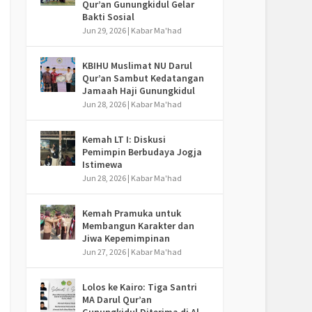
Qur’an Gunungkidul Gelar
Bakti Sosial
Jun 29, 2026
|
Kabar Ma'had
KBIHU Muslimat NU Darul
Qur’an Sambut Kedatangan
Jamaah Haji Gunungkidul
Jun 28, 2026
|
Kabar Ma'had
Kemah LT I: Diskusi
Pemimpin Berbudaya Jogja
Istimewa
Jun 28, 2026
|
Kabar Ma'had
Kemah Pramuka untuk
Membangun Karakter dan
Jiwa Kepemimpinan
Jun 27, 2026
|
Kabar Ma'had
Lolos ke Kairo: Tiga Santri
MA Darul Qur’an