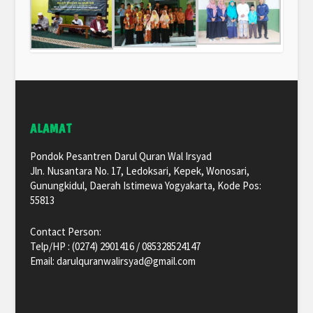
ALAMAT
Pondok Pesantren Darul Quran Wal Irsyad
Jln. Nusantara No. 17, Ledoksari, Kepek, Wonosari,
Gunungkidul, Daerah Istimewa Yogyakarta, Kode Pos:
55813
Contact Person:
Telp/HP : (0274) 2901416 / 085328524147
Email: darulquranwalirsyad@gmail.com