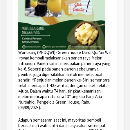
Wonosari, (PPDQWI)- Green house Darul Qur’an Wal
Irsyad kembali melaksanakan panen raya Melon
Inthanon. Panen kali ini merupakan panen raya yang
ke-6. Seperti pada panen-panen sebelumnya,
pembeli juga dipersilahkan untuk memetik buah
sendiri. “Penjualan melon panen ke-6 ini sementara
telah mencapai 1,40 kwintal, dengan omset sekitar
4 juta. Dalam waktu 74 hari, tingkat kemanisan
melon mencapai rata-rata 13” ungkap Panji Aria
Nursahid, Pengelola Green House, Rabu
(06/09/2023).
Adapun pemasaran saat ini, mayoritas pembeli
berasal dari wali santri dan masyarakat setempat.