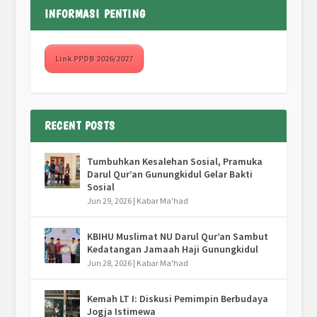
INFORMASI PENTING
Link PPDB 2026/2027
RECENT POSTS
Tumbuhkan Kesalehan Sosial, Pramuka
Darul Qur’an Gunungkidul Gelar Bakti
Sosial
Jun 29, 2026
|
Kabar Ma'had
KBIHU Muslimat NU Darul Qur’an Sambut
Kedatangan Jamaah Haji Gunungkidul
Jun 28, 2026
|
Kabar Ma'had
Kemah LT I: Diskusi Pemimpin Berbudaya
Jogja Istimewa