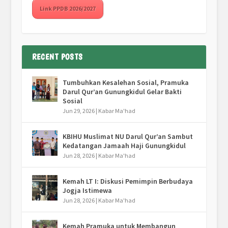
Link PPDB 2026/2027
RECENT POSTS
Tumbuhkan Kesalehan Sosial, Pramuka
Darul Qur’an Gunungkidul Gelar Bakti
Sosial
Jun 29, 2026
|
Kabar Ma'had
KBIHU Muslimat NU Darul Qur’an Sambut
Kedatangan Jamaah Haji Gunungkidul
Jun 28, 2026
|
Kabar Ma'had
Kemah LT I: Diskusi Pemimpin Berbudaya
Jogja Istimewa
Jun 28, 2026
|
Kabar Ma'had
Kemah Pramuka untuk Membangun