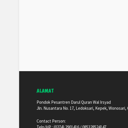
ALAMAT
Pondok Pesantren Darul Quran Wal Irsyad
Jln. Nusantara No. 17, Ledoksari, Kepek, Wonosari
Contact Person:
Telp/HP : (0274) 2901416 / 085328524147