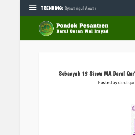
TRENDING:
Syawariqul Anwar
Sebanyak 13 Siswa MA Darul Qur’
Posted by
darul qu