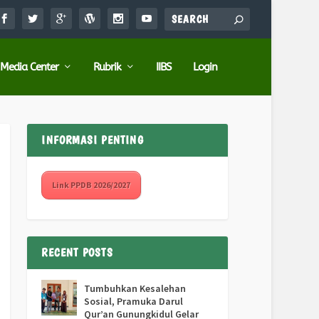
Media Center
Rubrik
IIBS
Login
INFORMASI PENTING
Link PPDB 2026/2027
RECENT POSTS
Tumbuhkan Kesalehan
Sosial, Pramuka Darul
Qur’an Gunungkidul Gelar