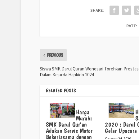
SHARE:
RATE:
PREVIOUS
Siswa SMK Darul Quran Wonosari Torehkan Prestas
Dalam Kejurda Hapkido 2024
RELATED POSTS
Harga
H
Murah:
S
SMK Darul Qur’an
2020 : Darul 
Adakan Servis Motor
Gelar Upacara
Bekerjasama dengan
October 24, 2020