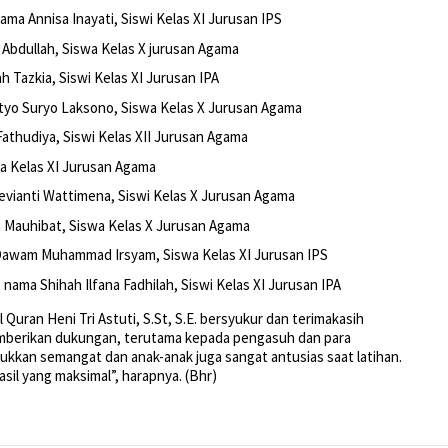
nama Annisa Inayati, Siswi Kelas XI Jurusan IPS
 Abdullah, Siswa Kelas X jurusan Agama
h Tazkia, Siswi Kelas XI Jurusan IPA
setyo Suryo Laksono, Siswa Kelas X Jurusan Agama
 Fathudiya, Siswi Kelas XII Jurusan Agama
wa Kelas XI Jurusan Agama
Devianti Wattimena, Siswi Kelas X Jurusan Agama
fa Mauhibat, Siswa Kelas X Jurusan Agama
 Dawam Muhammad Irsyam, Siswa Kelas XI Jurusan IPS
s nama Shihah Ilfana Fadhilah, Siswi Kelas XI Jurusan IPA
Quran Heni Tri Astuti, S.St, S.E. bersyukur dan terimakasih
emberikan dukungan, terutama kepada pengasuh dan para
kan semangat dan anak-anak juga sangat antusias saat latihan.
sil yang maksimal”, harapnya. (Bhr)