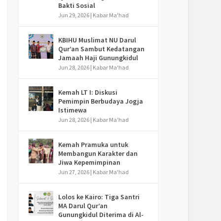
Bakti Sosial
Jun 29, 2026
|
Kabar Ma'had
KBIHU Muslimat NU Darul
Qur’an Sambut Kedatangan
Jamaah Haji Gunungkidul
Jun 28, 2026
|
Kabar Ma'had
Kemah LT I: Diskusi
Pemimpin Berbudaya Jogja
Istimewa
Jun 28, 2026
|
Kabar Ma'had
Kemah Pramuka untuk
Membangun Karakter dan
Jiwa Kepemimpinan
Jun 27, 2026
|
Kabar Ma'had
Lolos ke Kairo: Tiga Santri
MA Darul Qur’an
Gunungkidul Diterima di Al-