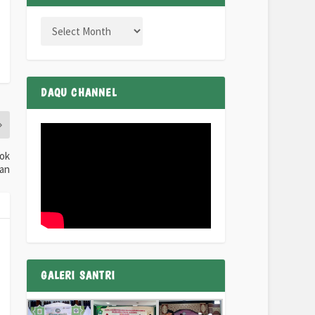
DAQU CHANNEL
dok
ran
GALERI SANTRI