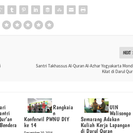
NEXT
i
Santri Takhassus Al-Quran Al-Azhar Yogyakarta Mon
Kilat di Darul Qu
ari
Rangkaia
UIN
antri
n
Walisongo
Qur’an
Konferwil PWNU DIY
Semarang Adakan
 Bendera
ke 14
Kuliah Kerja Lapangan
di Darul Quran
December 20, 2016