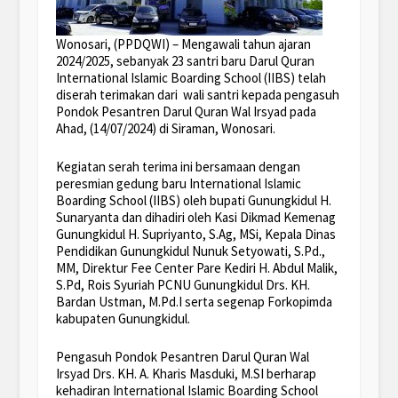
Wonosari, (PPDQWI) – Mengawali tahun ajaran
2024/2025, sebanyak 23 santri baru Darul Quran
International Islamic Boarding School (IIBS) telah
diserah terimakan dari wali santri kepada pengasuh
Pondok Pesantren Darul Quran Wal Irsyad pada
Ahad, (14/07/2024) di Siraman, Wonosari.
Kegiatan serah terima ini bersamaan dengan
peresmian gedung baru International Islamic
Boarding School (IIBS) oleh bupati Gunungkidul H.
Sunaryanta dan dihadiri oleh Kasi Dikmad Kemenag
Gunungkidul H. Supriyanto, S.Ag, MSi, Kepala Dinas
Pendidikan Gunungkidul Nunuk Setyowati, S.Pd.,
MM, Direktur Fee Center Pare Kediri H. Abdul Malik,
S.Pd, Rois Syuriah PCNU Gunungkidul Drs. KH.
Bardan Ustman, M.Pd.I serta segenap Forkopimda
kabupaten Gunungkidul.
Pengasuh Pondok Pesantren Darul Quran Wal
Irsyad Drs. KH. A. Kharis Masduki, M.SI berharap
kehadiran International Islamic Boarding School