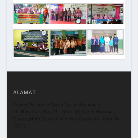
ALAMAT
Pondok Pesantren Darul Quran Wal Irsyad
Jln. Nusantara No. 17, Ledoksari, Kepek, Wonosari,
Gunungkidul, Daerah Istimewa Yogyakarta, Kode Pos:
55813