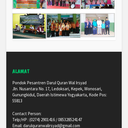
ALAMAT
Pondok Pesantren Darul Quran Wal Irsyad
Jln. Nusantara No. 17, Ledoksari, Kepek, Wonosari,
Gunungkidul, Daerah Istimewa Yogyakarta, Kode Pos:
55813
Contact Person:
Telp/HP : (0274) 2901416 / 085328524147
Email: darulquranwalirsyad@gmail.com