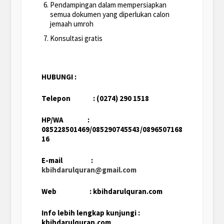
Pendampingan dalam mempersiapkan
semua dokumen yang diperlukan calon
jemaah umroh
Konsultasi gratis
HUBUNGI :
Telepon : (0274) 290 1518
HP/WA :
085228501469/085290745543/0896507168
16
E-mail :
kbihdarulquran@gmail.com
Web : kbihdarulquran.com
Info lebih lengkap kunjungi :
kbihdarulquran.com