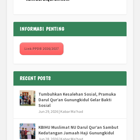
INFORMASI PENTING
Link PPDB 2026/2027
RECENT POSTS
Tumbuhkan Kesalehan Sosial, Pramuka
Darul Qur’an Gunungkidul Gelar Bakti
Sosial
Jun 29, 2026
|
Kabar Ma'had
KBIHU Muslimat NU Darul Qur’an Sambut
Kedatangan Jamaah Haji Gunungkidul
Jun 28, 2026
|
Kabar Ma'had