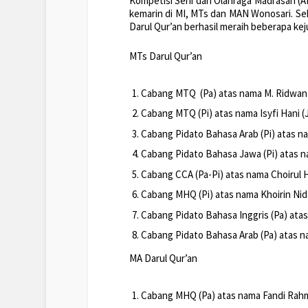
Kompetisi Seni dan Olahraga Madrasah (A
kemarin di MI, MTs dan MAN Wonosari. Sek
Darul Qur’an berhasil meraih beberapa kej
MTs Darul Qur’an
Cabang MTQ (Pa) atas nama M. Ridwan A
Cabang MTQ (Pi) atas nama Isyfi Hani (
Cabang Pidato Bahasa Arab (Pi) atas na
Cabang Pidato Bahasa Jawa (Pi) atas n
Cabang CCA (Pa-Pi) atas nama Choirul Ha
Cabang MHQ (Pi) atas nama Khoirin Nida
Cabang Pidato Bahasa Inggris (Pa) atas
Cabang Pidato Bahasa Arab (Pa) atas na
MA Darul Qur’an
Cabang MHQ (Pa) atas nama Fandi Rahma