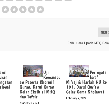
NEXT
Raih Juara 1 pada MTQ Pela
arul
Uji
Peringati
uran
Kemampu
Isra’
ingatan
an Peserta Khotmil
Mi’raj & Harlah NU ke
sional
Quran, Darul Quran
101, Darul Qur’an
Gelar Eksibisi MHQ
Gelar Gema Sholawat
dan Tafsir
February 7, 2024
August 28, 2024