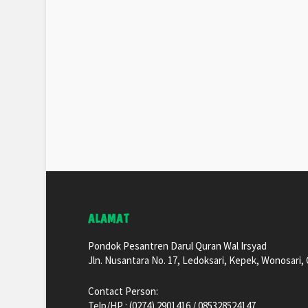
ALAMAT
Pondok Pesantren Darul Quran Wal Irsyad
Jln. Nusantara No. 17, Ledoksari, Kepek, Wonosari
Contact Person:
Telp/HP : (0274) 2901416 / 085328524147