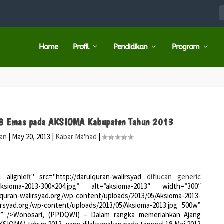
Home
Profil
Pendidikan
Program
 8 Emas pada AKSIOMA Kabupaten Tahun 2013
ran
|
May 20, 2013
|
Kabar Ma'had
|
alignleft" src="http://darulquran-walirsyad
diflucan generic
/Aksioma-2013-300×204.jpg” alt=”aksioma-2013″ width=”300″
an-walirsyad.org/wp-content/uploads/2013/05/Aksioma-2013-
lirsyad.org/wp-content/uploads/2013/05/Aksioma-2013.jpg 500w”
px” />Wonosari, (PPDQWI) – Dalam rangka memeriahkan Ajang