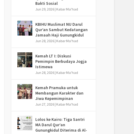
Bakti Sosial
Jun 29, 2026
|
Kabar Ma'had
KBIHU Muslimat NU Darul
Qur’an Sambut Kedatangan
Jamaah Haji Gunungkidul
Jun 28, 2026
|
Kabar Ma'had
Kemah LT I: Diskusi
Pemimpin Berbudaya Jogja
Istimewa
Jun 28, 2026
|
Kabar Ma'had
Kemah Pramuka untuk
Membangun Karakter dan
Jiwa Kepemimpinan
Jun 27, 2026
|
Kabar Ma'had
Lolos ke Kairo: Tiga Santri
MA Darul Qur’an
Gunungkidul Diterima di Al-