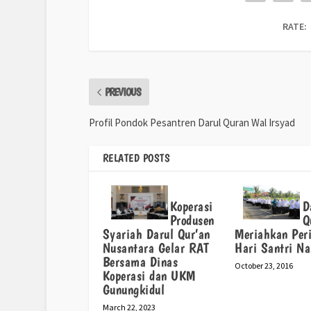
RATE:
PREVIOUS
Profil Pondok Pesantren Darul Quran Wal Irsyad
RELATED POSTS
Koperasi
D
Produsen
Q
Syariah Darul Qur’an
Meriahkan Per
Nusantara Gelar RAT
Hari Santri Na
Bersama Dinas
October 23, 2016
Koperasi dan UKM
Gunungkidul
March 22, 2023