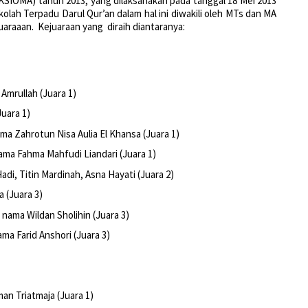
KSIOMA) tahun 2013, yang dilaksanakan pada tanggal 18 Mei 2013
olah Terpadu Darul Qur’an dalam hal ini diwakili oleh MTs dan MA
uaraaan. Kejuaraan yang diraih diantaranya:
mrullah (Juara 1)
Juara 1)
ma Zahrotun Nisa Aulia El Khansa (Juara 1)
ama Fahma Mahfudi Liandari (Juara 1)
di, Titin Mardinah, Asna Hayati (Juara 2)
 (Juara 3)
 nama Wildan Sholihin (Juara 3)
ma Farid Anshori (Juara 3)
n Triatmaja (Juara 1)