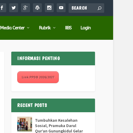
Media Center
Rubrik
IIBS
Login
INFORMASI PENTING
Link PPDB 2026/2027
RECENT POSTS
Tumbuhkan Kesalehan
Sosial, Pramuka Darul
Qur’an Gunungkidul Gelar