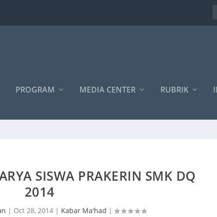
PROGRAM
MEDIA CENTER
RUBRIK
I
ARYA SISWA PRAKERIN SMK DQ
2014
an
|
Oct 28, 2014
|
Kabar Ma'had
|