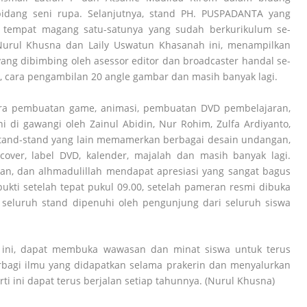
 bidang seni rupa. Selanjutnya, stand PH. PUSPADANTA yang
tempat magang satu-satunya yang sudah berkurikulum se-
Nurul Khusna dan Laily Uswatun Khasanah ini, menampilkan
yang dibimbing oleh asessor editor dan broadcaster handal se-
, cara pengambilan 20 angle gambar dan masih banyak lagi.
ra pembuatan game, animasi, pembuatan DVD pembelajaran,
ini di gawangi oleh Zainul Abidin, Nur Rohim, Zulfa Ardiyanto,
stand-stand yang lain memamerkan berbagai desain undangan,
 cover, label DVD, kalender, majalah dan masih banyak lagi.
kan, dan alhmadulillah mendapat apresiasi yang sangat bagus
bukti setelah tepat pukul 09.00, setelah pameran resmi dibuka
, seluruh stand dipenuhi oleh pengunjung dari seluruh siswa
 ini, dapat membuka wawasan dan minat siswa untuk terus
erbagi ilmu yang didapatkan selama prakerin dan menyalurkan
erti ini dapat terus berjalan setiap tahunnya. (Nurul Khusna)