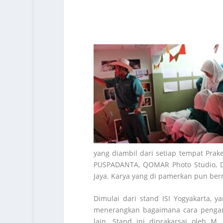
yang diambil dari setiap tempat Prake
PUSPADANTA, QOMAR Photo Studio, De
Jaya. Karya yang di pamerkan pun be
Dimulai dari stand ISI Yogyakarta,
menerangkan bagaimana cara pengambi
lain. Stand ini diprakarsai oleh M