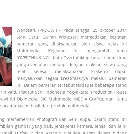
Wonosari, (PPDQWI) – Pada tanggal 25 oktober 2014
SMK Darul Qur’an Wonosari mengadakan kegiatan
pameran yang dilaksanakan oleh siswa kelas XII
Multimedia. Kegiatan ini mengambil tema
“OVERTHINKING”. Kata Overthinking berarti pemikiran
yang over atau meluap, dengan maksud siswa yang
telah selesai melaksanakan Prakerin dapat
menyalurkan segala kreatifitasnya melalui pameran
ini. Dalam pameran tersebut terdapat beberapa stand
rin yaitu Institut Seni Indonesia Yogyakarta, Production House
wi Sri Digimedia, SIC Multimedia, MEDIA Grafika, dan Kama
rmacam-macam hasil dari produk multimedia.
 yang memamerkan Photografi dan Seni Rupa. Dalam stand ini
lan gambar yang baik, jenis-jenis kamera, lensa, dan lain-
. Ismail Lutfan P dan Atsanie Maulida Kirom dalam bidang