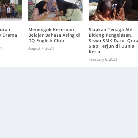
Siapkan Tenaga Ahli
Quran
Menengok Keseruan
Bidang Pengelasan,
s Drama
Belajar Bahasa Asing di
Siswa SMK Darul Qur
n
DQ English Club
Siap Terjun di Dunia
4
August 7, 2024
Kerja
February 6, 2021