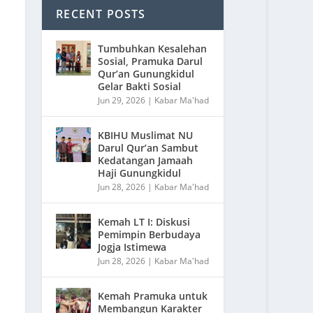
RECENT POSTS
Tumbuhkan Kesalehan
Sosial, Pramuka Darul
Qur’an Gunungkidul
Gelar Bakti Sosial
Jun 29, 2026
|
Kabar Ma'had
KBIHU Muslimat NU
Darul Qur’an Sambut
Kedatangan Jamaah
Haji Gunungkidul
Jun 28, 2026
|
Kabar Ma'had
Kemah LT I: Diskusi
Pemimpin Berbudaya
Jogja Istimewa
Jun 28, 2026
|
Kabar Ma'had
Kemah Pramuka untuk
Membangun Karakter