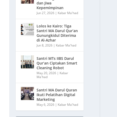
dan Jiwa
Kepemimpinan
Jun 27, 2026
|
Kabar Ma'had
Lolos ke Kairo: Tiga
Santri MA Darul Qur’an
Gunungkidul Diterima
di Al-Azhar
Jun 8, 2026
|
Kabar Ma'had
Santri MTs IIBS Darul
Qur’an Ciptakan Smart
Cleaning Robot
May 20, 2026
|
Kabar
Ma'had
Santri MA Darul Quran
Ikuti Pelatihan Digital
Marketing
May 6, 2026
|
Kabar Ma'had