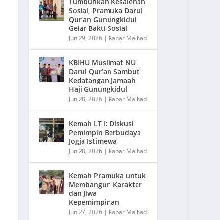
Tumbuhkan Kesalehan
Sosial, Pramuka Darul
Qur’an Gunungkidul
Gelar Bakti Sosial
Jun 29, 2026
|
Kabar Ma'had
KBIHU Muslimat NU
Darul Qur’an Sambut
Kedatangan Jamaah
Haji Gunungkidul
Jun 28, 2026
|
Kabar Ma'had
Kemah LT I: Diskusi
Pemimpin Berbudaya
Jogja Istimewa
Jun 28, 2026
|
Kabar Ma'had
Kemah Pramuka untuk
Membangun Karakter
dan Jiwa
Kepemimpinan
Jun 27, 2026
|
Kabar Ma'had