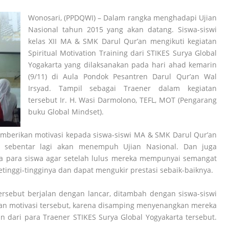
Wonosari, (PPDQWI) – Dalam rangka menghadapi Ujian
Nasional tahun 2015 yang akan datang. Siswa-siswi
kelas XII MA & SMK Darul Qur’an mengikuti kegiatan
Spiritual Motivation Training dari STIKES Surya Global
Yogakarta yang dilaksanakan pada hari ahad kemarin
(9/11) di Aula Pondok Pesantren Darul Qur’an Wal
Irsyad. Tampil sebagai Traener dalam kegiatan
tersebut Ir. H. Wasi Darmolono, TEFL, MOT (Pengarang
buku Global Mindset).
emberikan motivasi kepada siswa-siswi MA & SMK Darul Qur’an
a sebentar lagi akan menempuh Ujian Nasional. Dan juga
 para siswa agar setelah lulus mereka mempunyai semangat
tinggi-tingginya dan dapat mengukir prestasi sebaik-baiknya.
ersebut berjalan dengan lancar, ditambah dengan siswa-siswi
tan motivasi tersebut, karena disamping menyenangkan mereka
dari para Traener STIKES Surya Global Yogyakarta tersebut.