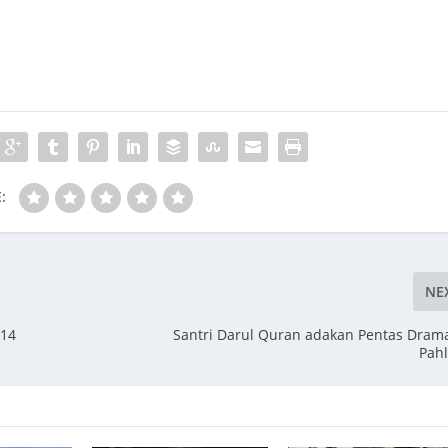
:
NE
014
Santri Darul Quran adakan Pentas Drama
Pah