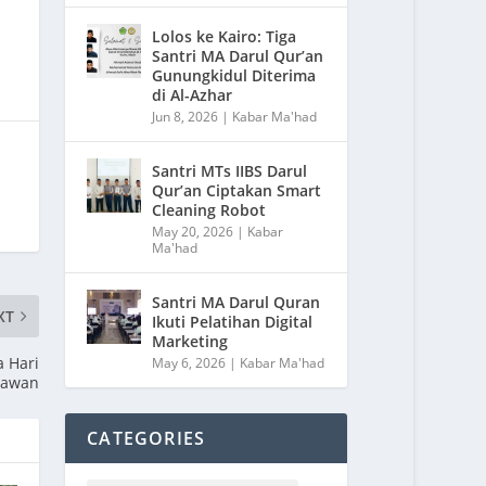
Lolos ke Kairo: Tiga
Santri MA Darul Qur’an
Gunungkidul Diterima
di Al-Azhar
Jun 8, 2026
|
Kabar Ma'had
Santri MTs IIBS Darul
Qur’an Ciptakan Smart
Cleaning Robot
May 20, 2026
|
Kabar
Ma'had
Santri MA Darul Quran
XT
Ikuti Pelatihan Digital
Marketing
 Hari
May 6, 2026
|
Kabar Ma'had
lawan
CATEGORIES