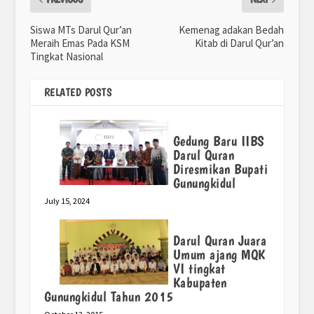
Siswa MTs Darul Qur’an
Kemenag adakan Bedah
Meraih Emas Pada KSM
Kitab di Darul Qur’an
Tingkat Nasional
RELATED POSTS
Gedung Baru IIBS
Darul Quran
Diresmikan Bupati
Gunungkidul
July 15, 2024
Darul Quran Juara
Umum ajang MQK
VI tingkat
Kabupaten
Gunungkidul Tahun 2015