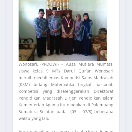
Wonosari, (PPDQWI) – Ausa Mutiara Mumtaz,
siswa kelas 9 MTs Darul Qur’an Wonosari
meraih medali emas Kompetisi Sains Madrasah
(KSM) bidang Matematika tingkat nasional.
Kompetisi yang diselenggarakan Direktorat
Pendidikan Madrasah Dirjen Pendidikan Islam
Kementerian Agama itu diadakan di Palembang
Sumatera Selatan pada (03 – 07/8) beberapa
waktu yang lalu.
Ausa panggilan akrabnya adalah siswa dengan