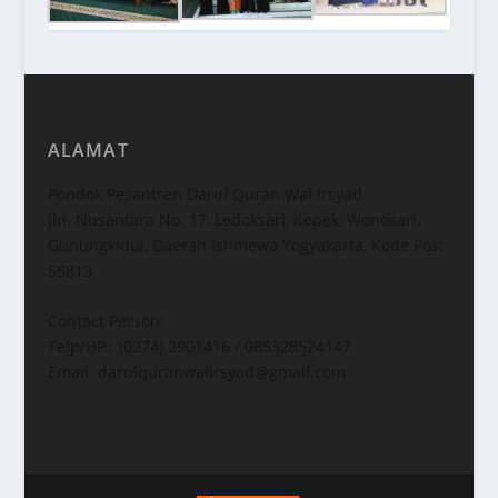
ALAMAT
Pondok Pesantren Darul Quran Wal Irsyad
Jln. Nusantara No. 17, Ledoksari, Kepek, Wonosari,
Gunungkidul, Daerah Istimewa Yogyakarta, Kode Pos:
55813
Contact Person:
Telp/HP : (0274) 2901416 / 085328524147
Email: darulquranwalirsyad@gmail.com