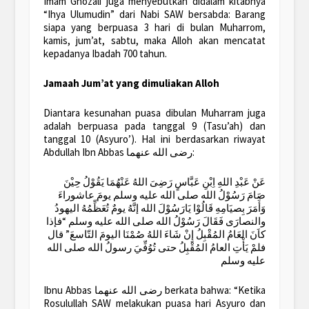
Imam Ghozali juga menyebutkan didalam kitabnya
“Ihya Ulumudin” dari Nabi SAW bersabda: Barang
siapa yang berpuasa 3 hari di bulan Muharrom,
kamis, jum’at, sabtu, maka Alloh akan mencatat
kepadanya Ibadah 700 tahun.
Jamaah Jum’at yang dimuliakan Alloh
Diantara kesunahan puasa dibulan Muharram juga
adalah berpuasa pada tanggal 9 (Tasu’ah) dan
tanggal 10 (Asyuro’). Hal ini berdasarkan riwayat
Abdullah Ibn Abbas رضى الله عنهما:
عَنْ عَبْدِ اللهِ اِبْنِ عَبَّاسٍ رَضِىَ اللهُ عَنْهُمَا يَقُوْلُ حِيْنَ
صَامَ رَسُوْلُ الله صلى الله عليه وسلم يومَ عاشوراءَ
وَأَمَرَ بِصيَامِهِ قَالُوْا يَارَسُوْلَ الله إنَّهُ يومٌ تُعَظِّمُهُ اليهودُ
والنصارَى فَقَالَ رَسُوْلُ الله صلى الله عليه وسلم “فإذا
كاَنَ العَامُ المُقْبِلُ إِنْ شَاءَ اللهُ صُمْنَا اليومَ التّاسعَ” قال
فلمْ يَأْتِ العامُ المُقْبِلُ حتى تُوُفِّيَ رسولُ الله صلى الله
عليه وسلم
Ibnu Abbas رضى الله عنهما berkata bahwa: “Ketika
Rosulullah SAW melakukan puasa hari Asyuro dan