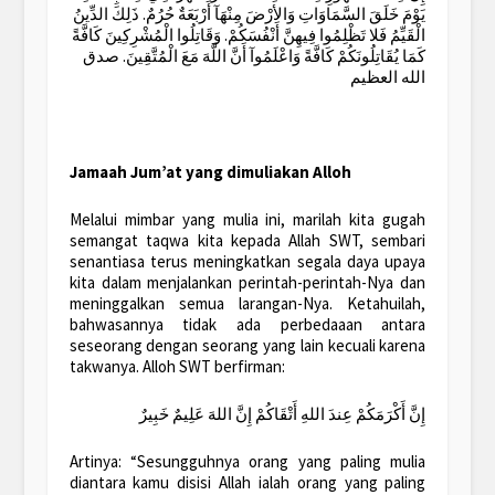
يَوْمَ خَلَقَ السَّمَاوَاتِ وَالأرْضَ مِنْهَآ أَرْبَعَةٌ حُرُمٌ. ذَلِكَ الدِّينُ
الْقَيِّمُ فَلا تَظْلِمُوا فِيهِنَّ أَنْفُسَكُمْ. وَقَاتِلُوا الْمُشْرِكِينَ كَافَّةً
كَمَا يُقَاتِلُونَكُمْ كَافَّةً وَاعْلَمُوآ أَنَّ اللَّهَ مَعَ الْمُتَّقِينَ. صدق
الله العظيم
Jamaah Jum’at yang dimuliakan Alloh
Melalui mimbar yang mulia ini, marilah kita gugah
semangat taqwa kita kepada Allah SWT, sembari
senantiasa terus meningkatkan segala daya upaya
kita dalam menjalankan perintah-perintah-Nya dan
meninggalkan semua larangan-Nya. Ketahuilah,
bahwasannya tidak ada perbedaaan antara
seseorang dengan seorang yang lain kecuali karena
takwanya. Alloh SWT berfirman:
إِنَّ أَكْرَمَكُمْ عِندَ اللهِ أَتْقَاكُمْ إِنَّ اللهَ عَلِيمٌ خَبِيرٌ
Artinya: “Sesungguhnya orang yang paling mulia
diantara kamu disisi Allah ialah orang yang paling