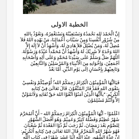
الخطبة الاولى
إِنَّ الْحَمْدَ للهِ نَحْمَدُهُ وَنَسْتَعِيْنُهُ وَنَسْتَغْفِرُهُ، وَنَعُوْذُ بِاللهِ
مِنْ شُرُوْرِ أَنْفُسِنَا وَمِنْ سَيْئَاتِ أَعْمَالِنَا، مَنْ يَهْدِهِ اللهُ فَلاَ
مُضِلَّ لَهُ، وَمَنْ يُضْلِلْ فَلاَ هَادِيَ لَهُ، وَأَشْهَدُ أَنْ لاَ إِلَهَ إِلاَّ
اللهُ وَحْدَهُ لاَ شَرِيْكَ لَهُ وَأَشْهَدُ أَنَّ مُحَمَّداً عَبْدُهُ وَرَسُوْلُهُ.
اَللّهُمَّ صَلِّ وَسَلِّمْ عَلَى سَيِّدِنَا مُحَمَّدٍ وَعَلَى أَلِهِ وَاَصْحَابِهِ
اَجْمَعِيْنَ، وَاِخْوَانِهِ مِنَ الْأَنْبِيَاءِ وَالمُرْسَلِيْنَ وَالتَّابِعِيْنَ
وَتَابِعِيْهِمْ بِإِحْسَانٍ اِلَى يَوْمِ الدِّيْنِ. أَمَّا بَعْدُ
فَيَااَيُّهَا الْمُؤْمِنُوْنَ الْكِرَامُ رَحِمَكُمُ الله:ُ أُوْصِيْكُمْ وَنَفْسِيْ
بِتَقْوَى اللهِ فَقَدْ فَازَ المُتَّقُوْنَ. قَالَ تَعَالَىَ فِيْ كِتَابِهِ
اْلكَرِيْمِ: “يآأَيُّهَا الَّذِيْنَ آمَنُوْا اتَّقُوْا اللهَ حَقَّ تُقَاتِهِ وَلاَتَمُوْتُنَّ
اِلاَّ وَأَنْتُمْ مُسْلِمُوْنَ
اعْلَمُوْا – اَيُّهَا الْمُؤْمِنُوْنَ الْكِرَامُ رَحِمَكُمُ الله – أَنَّ اْلمُحَرَّمَ
شَهْرٌ عَظِيْمٌ وَفَضْلُهُ كَثِيْرٌ وَعَمِيْمٌ. وَهُوَ أَفْضَلُ الشُّهُوْرِ
لِلصَّوْمِ بَعْدَ رَمَضَانَ، ثُمَّ رَجَبَ ثُمَّ ذُوْا القَعْدَةَ ثُمَّ شَعْبَانَ.
فَهُوَ شَهْرُ اللهِ اَلْمُحَرَّمُ. قَالَ اللهُ تَعَالىَ فِىْ كِتَابِهِ اْلكَرِيْمِ:
إِنَّ عِدَّةَ الشُّهُورِ عِنْدَ اللَّهِ اثْنَا عَشَرَ شَهْرًا فِي كِتَابِ اللَّهِ