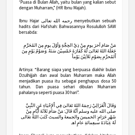
‘Puasa di Bulan Allah, yaitu bulan yang kalian sebut
dengan Muharram,” (HR Ibnu Majah).
Ibnu Hajar رحمه الله تعالى menyebutkan sebuah
hadits dari Hafshah: Bahwasannya Rosululloh SAW
bersabda:
مَنْ صَامَ آخرَ يومٍ مِنْ ذِيْ الحِجَّةِ وَأوّلَ يومٍ مِنَ المُحَرَّمِ
جَعَلَهُ اللهُ تَعَالىَ لَهُ كَفَارَةَ خَمْسِيْنَ سَنَةً. وَصَوْمُ يَوْمٍ مِنَ
اْلمُحرَّمِ بِصَوْمِ ثَلاَثِيْنَ يَوْماً
Artinya: “Barang siapa yang berpuasa diakhir bulan
Dzulhijjah dan awal bulan Muharram maka Allah
menjadikan puasa itu sebagai penghapus dosa 50
tahun. Dan puasa sehari dibulan Muharram
pahalanya seperti puasa 30 hari”.
وَقَالَ اَلْغَزَالِيْ رَحِمَهُ اللهُ تَعَالىَ فِي اْلإِحْيَاءِ عَنِ النَّبِيِّ
صلى الله عليه وسلم أنَّهُ قَالَ: مَنْ صَامَ ثَلاَثَةَ أَيَّامٍ مِنْ
شَهْرِ حَرَامٍ: الخميسَ والجمعةَ والسبتَ كَتَبَ اللهُ تعَالى
لَهُ عِبَادَةَ سبعِمائةِ عامٍ اهـ