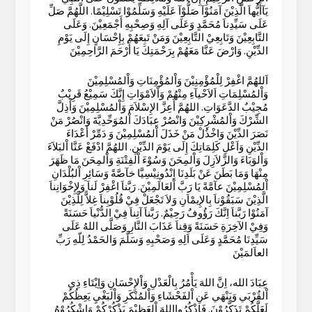
يَآأَيُّهاَ الَّذِيْنَ آمَنُوْآ صَلُّوْآ عَلَيْهِ وَسَلِّمُوْا تَسْلِيْمًا. اللَّهُمَّ صَلِّ
عَلَى سَيِّدِناَ مُحَمَّدٍ وَعَلَى آلِهِ وَصِحْبِهِ أَجْمَعِيْنَ. وَعَلَى
التَّابِعِيْنَ وَتَابِعِيْ التَّابِعِيْنَ وَمَنْ تَبِعَهُمْ بِإِحْسَانٍ إِلَى يَوْمِ
الدِّيْنِ. وَارْضَ عَنَّا مَعَهُمْ بِرَحْمَتِكَ يَا أَرْحَمَ الرَّاحِمِيْنَ
اَللهُمَّ اغْفِرْ لِلْمُؤْمِنِيْنَ وَاْلمُؤْمِنَاتِ وَاْلمُسْلِمِيْنَ
وَاْلمُسْلِمَاتِ اَلاَحْيآءِ مِنْهُمْ وَاْلاَمْوَاتِ إِنَّكَ سَمِيْعُ قَرِيْبٌ
مُجِيْبٌ الدَّعَوَاتِ. اللهُمَّ أَعِزَّ الإِسْلاَمَ وَاْلمُسْلِمِيْنَ وَأَذِلَّ
الشِّرْكَ وَاْلمُشْرِكِيْنَ وَانْصُرْ عِبَادَكَ اْلمُوَحِّدِيَّةَ وَانْصُرْ مَنْ
نَصَرَ الدِّيْنَ وَاخْذُلْ مَنْ خَذَلَ اْلمُسْلِمِيْنَ وَ دَمِّرْ أَعْدَاءَ
الدِّيْنِ وَاَعْلِ كَلِمَاتِكَ إِلَى يَوْمَ الدِّيْنِ. اللهُمَّ ادْفَعْ عَنَّا اْلبَلاَءَ
وَاْلوَبَاءَ وَالزَّلاَزِلَ وَاْلمِحَنَ وَسُوْءَ اْلفِتْنَةِ وَاْلمِحَنَ مَا ظَهَرَ
مِنْهَا وَمَا بَطَنَ عَنْ بَلَدِنَا اِنْدُونِيْسِيَّا خآصَّةً وَسَائِرِ اْلبُلْدَانِ
اْلمُسْلِمِيْنَ عآمَّةً يَا رَبَّ اْلعَالَمِيْنَ. رَبَّناَ اغْفِرْ لَناَ وَلِإِخْوَانِناَ
الَّذِيْنَ سَبَقُوْناَ بِالإِيمْاَنِ وَلاَ تَجْعَلْ فِيْ قُلُوْبِناَ غِلاًّ لِلَّذِيْنَ
آمَنُوْا رَبَّناَ اِنَّكَ رَؤُوفٌ رَحِيْمٌ. رَبَّناَ آتِناَ فِيْ الدُّنْياَ حَسَنَةً
وَفِيْ الآخِرَةِ حَسَنَةً وَقِناَ عَذَابَ النَّارِ وَصَلَّى اللهُ عَلَى
سَيِّدِنَا مُحَمَّدٍ وَعَلَى اَلِهِ وَصَحْبِهِ وَسَلَّمَ وَالحَمْدُ لِلّهِ رَبِّ
العاَلمَيْنَ
عِبَادَ الله، اِنَّ اللهَ يَأْمُرُ بِالْعَدْلِ وَاْلإِحْسَانِ وَاِيْتَاءِ ذِي
اْلقُرْبَي وَيَنْهَي عَنِ اْلفَحْشَاءِ وَاْلمُنْكَرِ وَاْلبَغْيِ يَعِظُكُمْ
لَعَلَّكُمْ تَذَكَّرُوْنَ. فَاذْكُرُوااللهَ اْلعَظِيْمَ يَذْكُرْكُمْ وَاشْكُرُوْهُ