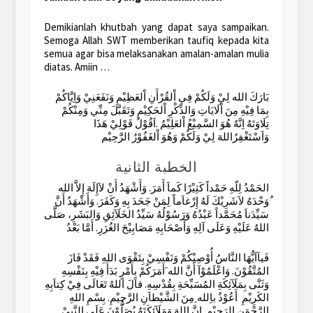
Demikianlah khutbah yang dapat saya sampaikan.
Semoga Allah SWT memberikan taufiq kepada kita
semua agar bisa melaksanakan amalan-amalan mulia
diatas. Amiin …
بَارَكَ الله لِيْ وَلَكُمْ فِي اْلقُرْأَنِ اْلعَظِيْمِ وَنَفَعَنِيْ وَاِيَّاكُمْ
بِمَا فِيْهِ مِنَ اْلَايَاتِ وَالذِّكْرِ اْلحَكِيْمِ وَتَقَبَّلَ مِنِّي وَمِنْكُمْ
تِلَاوَتَهُ اِنَّهُ هُوَ السَّمِيْعُ اْلعَلِيْمُ .اَقُوْلُ قَوْلِيْ هَذَا
وَاَسْتَغْفِرُاللهَ لِيْ وَلَكُمْ وَهُوَ اْلغَفُوْرُ الرَّحِيْم
الخطبة الثانية
الحَمْدُ لِلّهِ حَمْداً كَثِيْرًا كَماَ أَمَرَ. وَأَشْهَدُ أَنْ لاَإِلَهَ إِلاَّ الله
ُوَحْدَهُ لاَشَرِيْكَ لَهُ إِرْغاَماً لِمَنْ جَحَدَ بِهِ وَكَفَرَ. وَأَشْهَدُ أَنَّ
سَيِّدَناَ مُحَمَّداً عَبْدُهُ وَرَسُوْلُهُ سَيِّدُ الخَلَآئِقِ وَالبَشَرِ، صَلَّى
اللهُ عَلَيْهِ وَعَلَى آلِهِ وَأَصْحَابِهِ مَصَابِيْحَ الغُرَرِ. أَمَّا بَعْدُ
فَياَاَيُّهَا النَّاسُ أُوْصِيْكُمْ وَنَفْسِيْ بِتَقْوَى اللهِ فَقَدْ فَازَ
المُتَّقُوْنَ. وَاعْلَمُوْآ أَنَّ الله َأَمَرَكُمْ بِأَمْرٍ بَدَأَ فِيْهِ بِنَفْسِهِ
وَثَنَّى بِمَلَآئِكَةِ المُسَبِّحَةِ بِقُدْسِهِ. قاَلَ اللهُ تَعَالَى فِيْ كِتاَبِهِ
الكَرِيْمِ أَعُوْذُ باِلله ِمِنَ الشَّيْطاَنِ الرَّجِيْمِ. بِسْمِ اللهِ
الرَّحْمَنِ الرَحِيْمِ. إِنَّ اللهَ وَمَلَآئِكَتَهُ يُصَلُّوْنَ عَلَى النَّبِيْ